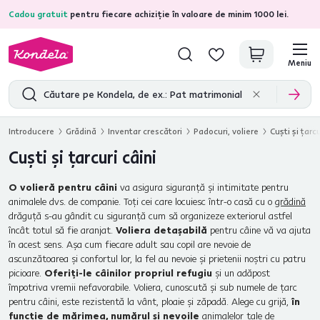
Cadou gratuit
pentru fiecare achiziție în valoare de minim 1000 lei.
4,7
31.211
recenzii de produs verificate
Meniu
Introducere
Grădină
Inventar crescători
Padocuri, voliere
Cuşti şi ţarcu
Cuşti şi ţarcuri câini
O volieră pentru câini
va asigura siguranţă şi intimitate pentru
animalele dvs. de companie. Toţi cei care locuiesc într-o casă cu o
grădină
drăguţă s-au gândit cu siguranţă cum să organizeze exteriorul astfel
încât totul să fie aranjat.
Voliera detaşabilă
pentru câine vă va ajuta
în acest sens. Aşa cum fiecare adult sau copil are nevoie de
ascunzătoarea şi confortul lor, la fel au nevoie şi prietenii noştri cu patru
picioare.
Oferiţi-le câinilor propriul refugiu
şi un adăpost
împotriva vremii nefavorabile. Voliera, cunoscută şi sub numele de ţarc
pentru câini, este rezistentă la vânt, ploaie şi zăpadă. Alege cu grijă,
în
funcţie de mărimea, numărul şi nevoile
animalelor tale de