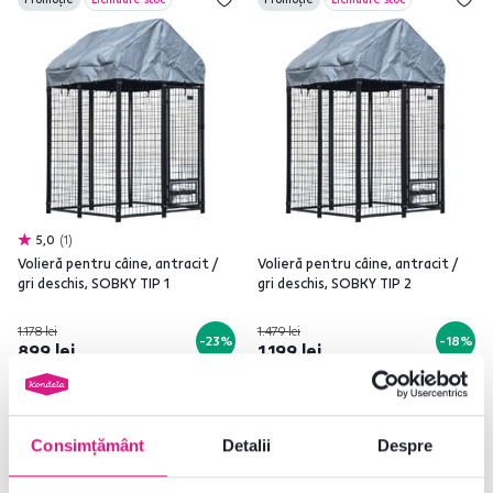
5,0
1
Volieră pentru câine, antracit /
Volieră pentru câine, antracit /
gri deschis, SOBKY TIP 1
gri deschis, SOBKY TIP 2
1.178 lei
1.479 lei
-23%
-18%
899 lei
1.199 lei
Consimțământ
Detalii
Despre