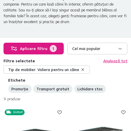
companie. Pentru cei care lasă câinii în interior, oferim pătuţuri de
calitate. Sau nu-ţi place să-l laşi singur acasă pe membrul blănos al
familiei tale? În acest caz, alegeţi genţi frumoase pentru câini, care vor fi
un însoţitor excelent şi practic pe drum .
Aplicare filtru
1
Cel mai popular
Filtre selectate
Anulează tot
Tip de mobilier:
Voliera pentru un câine
Etichete
Promoție
Transport gratuit
Lichidare stoc
9
produse
Gratuit