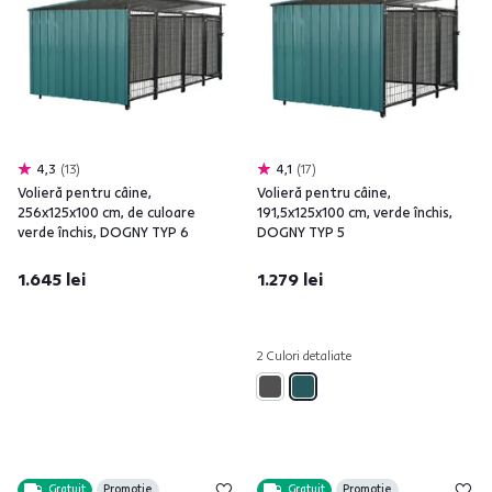
4,3
13
4,1
17
Volieră pentru câine,
Volieră pentru câine,
256x125x100 cm, de culoare
191,5x125x100 cm, verde închis,
verde închis, DOGNY TYP 6
DOGNY TYP 5
1.645 lei
1.279 lei
2 Culori detaliate
Gratuit
Promoție
Gratuit
Promoție