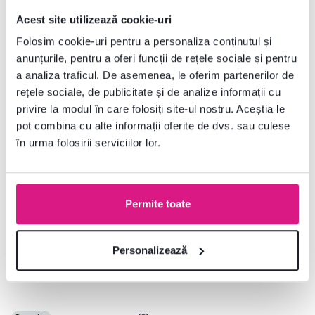
Gratuit
Acest site utilizează cookie-uri
Folosim cookie-uri pentru a personaliza conținutul și
anunțurile, pentru a oferi funcții de rețele sociale și pentru
a analiza traficul. De asemenea, le oferim partenerilor de
rețele sociale, de publicitate și de analize informații cu
privire la modul în care folosiți site-ul nostru. Aceștia le
pot combina cu alte informații oferite de dvs. sau culese
în urma folosirii serviciilor lor.
4,0
1
4,4
3
Volieră pentru câine, verde închis,
Volieră pentru câine,
128x125x100 cm, DOGNY TYP 4
191,5x125x148 cm, antracit,
DOGNY TIP 2
Permite toate
1.035 lei
1.915 lei
Personalizează