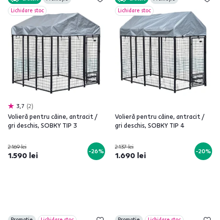
Lichidare stoc
Lichidare stoc
3,7
2
Volieră pentru câine, antracit /
Volieră pentru câine, antracit /
gri deschis, SOBKY TIP 3
gri deschis, SOBKY TIP 4
2.169 lei
2.137 lei
-26%
-20%
1.590 lei
1.690 lei
Promoție
Lichidare stoc
Promoție
Lichidare stoc