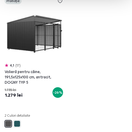
Promoție
4,1
17
Volieră pentru câine,
191,5x125x100 cm, antracit,
DOGNY TYP 5
1.735 lei
-26%
1.279 lei
2 Culori detaliate