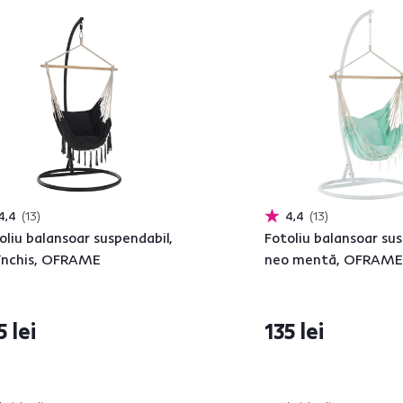
4,4
13
4,4
13
oliu balansoar suspendabil,
Fotoliu balansoar sus
 închis, OFRAME
neo mentă, OFRAME
5 lei
135 lei