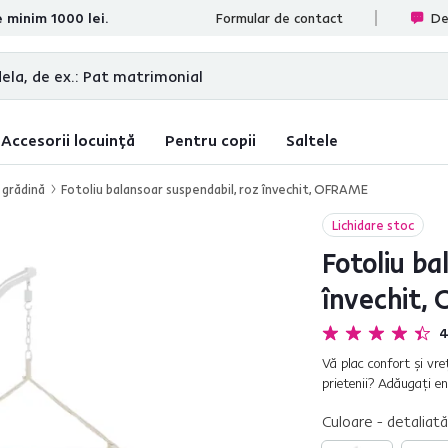
e minim 1000 lei.
ate
Formular de contact
De
Accesorii locuință
Pentru copii
Saltele
 grădină
Fotoliu balansoar suspendabil, roz învechit, OFRAME
Lichidare stoc
Fotoliu ba
învechit
4
Vă plac confort şi vre
prietenii? Adăugaţi en
face specială şi, datori
Culoare - detaliată