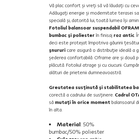
Vă plac confort şi vreţi să vă lăudaţi cu ce
Adăugaţi energie şi modernitate terasei sau
specială şi, datorită lui, toată lumea îşi am
Fotoliul balansoar suspendabil OFRA
bumbac şi poliester
în finisaj
roz antic
. 
deci este protejat împotriva găuririi ţesătur
şnururi
care asigură o distribuţie ideală a 
şederea confortabilă. Oframe are şi două p
plăcută. Fotoliul atrage şi cu ciucurii. Cump
alături de prietenii dumneavoastră.
Greutatea susţinută şi stabilitatea ba
corectă a cadrului de susţinere.
Cadrul OT
să
mutaţi în orice moment
balansoarul di
în alta.
Material
: 50%
bumbac/50% poliester