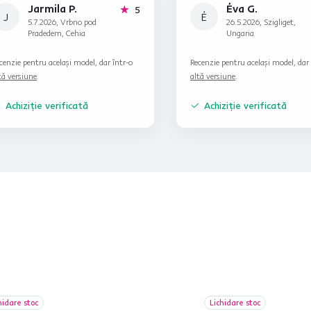
Jarmila P.
Éva G.
stele
5
J
É
5.7.2026, Vrbno pod
26.5.2026, Szigliget,
Pradedem, Cehia
Ungaria
cenzie pentru același model, dar într-o
Recenzie pentru același model, dar 
tă versiune
.
altă versiune
.
Achiziție verificată
Achiziție verificată
hidare stoc
Lichidare stoc