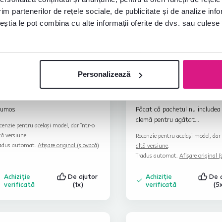
im partenerilor de rețele sociale, de publicitate și de analize info
ceștia le pot combina cu alte informații oferite de dvs. sau culese î
Personalizează
Andrea H.
Eva M.
stele
5
A
E
12.5.2023, Plavecký
15.10.2023, Prievidza,
Štvrtok, Slovacia
Slovacia
rumos
Păcat că pachetul nu includea
clemă pentru agățat...
cenzie pentru același model, dar într-o
tă versiune
.
Recenzie pentru același model, dar 
adus automat.
Afișare original (slovacă)
altă versiune
.
Tradus automat.
Afișare original (
Achiziție
De ajutor
Achiziție
De 
verificată
(1x)
verificată
(5