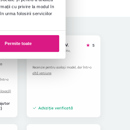
rmații cu privire la modul în
n urma folosirii serviciilor
Permite toate
Monica V.
stele
stele
4.8
5
M
19.5.2023, Sibiu,
România
 o
Recenzie pentru același model, dar într-o
altă versiune
.
într-o
slovacă)
ajutor
x)
Achiziție verificată