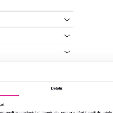
e?
plăcere
Detalii
Deschideți chat-ul
uri
rsonaliza conținutul și anunțurile, pentru a oferi funcții de rețele