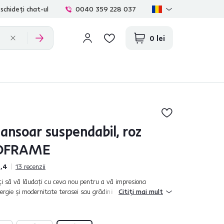
schideți chat-ul
0040 359 228 037
0 lei
lansoar suspendabil, roz
, OFRAME
,4
13
recenzii
ţi să vă lăudaţi cu ceva nou pentru a vă impresiona
ergie şi modernitate terasei sau grădinii. Un accesoriu care o
Citiți mai mult
tă lui, toată lum...