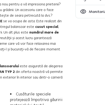
va nou pentru a vă impresiona prietenii?
 grădinii. Un accesoriu care o face
Monitoriz
inteşte de seara petrecută la dvs.?
ME
se va ocupa de asta. Este realizat din
Întregul balansoar este
cusut special
,
ii. Un alt plus este
numărul mare de
greutăţii şi acest lucru garantează
erne care vă vor face relaxarea mai
ăraţi-l şi bucuraţi-vă de fiecare moment
lansoarului
este asigurată de alegerea
AN TYP 2
din oferta noastră vă permite
n exterior în interior sau dintr-o cameră
Cusăturile speciale
protejează împotriva găuririi