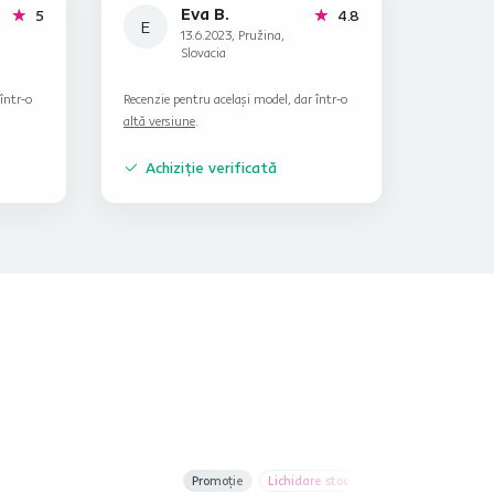
Eva B.
stele
stele
5
4.8
E
13.6.2023, Pružina,
Slovacia
într-o
Recenzie pentru același model, dar într-o
altă versiune
.
Achiziție verificată
Promoție
Lichidare stoc