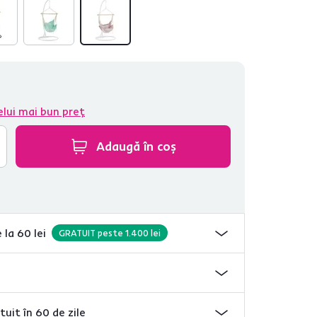
elui mai bun preț
Adaugă în coș
 la 60 lei
GRATUIT peste 1.400 lei
tuit în 60 de zile