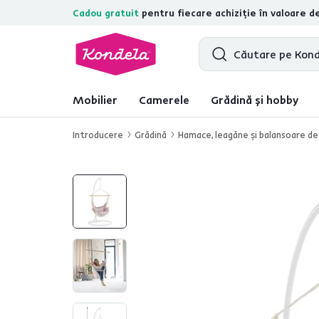
Cadou gratuit
pentru fiecare achiziție în valoare d
4,7
31.285
recenzii de produs verific
Mobilier
Camerele
Grădină și hobby
Introducere
Grădină
Hamace, leagăne şi balansoare de