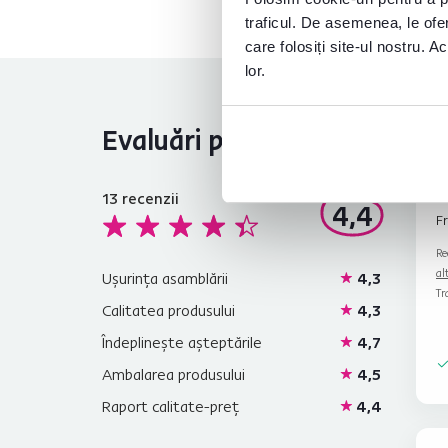
traficul. De asemenea, le ofer
care folosiți site-ul nostru. A
lor.
Evaluări produs
13
recenzii
4,4
F
Re
al
Ușurința asamblării
4,3
Tr
Calitatea produsului
4,3
Îndeplinește așteptările
4,7
Ambalarea produsului
4,5
Raport calitate-preț
4,4