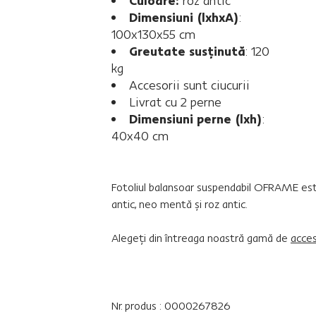
Culoare:
roz antic
Dimensiuni (lxhxA)
:
100x130x55 cm
Greutate susţinută
: 120
kg
Accesorii sunt ciucurii
Livrat cu 2 perne
Dimensiuni perne (lxh)
:
40x40 cm
Fotoliul balansoar suspendabil OFRAME este 
antic, neo mentă şi roz antic.
Alegeţi din întreaga noastră gamă de
acces
Nr. produs : 0000267826