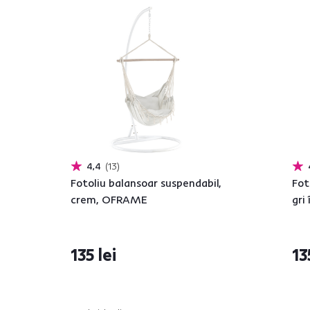
4,4
13
Fotoliu balansoar suspendabil,
Fot
crem, OFRAME
gri
135 lei
13