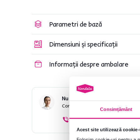
Parametri de bază
Dimensiuni și specificații
Informații despre ambalare
Nu ați găsit informațiile dorit
Contactați-ne și vă vom ajuta cu 
Consimțământ
0040 359 228 037
Acest site utilizează cookie-
Folosim cookie-uri pentru a pe