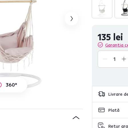
135 lei
Garanția c
360°
Livrare de
Plată
Retur gra