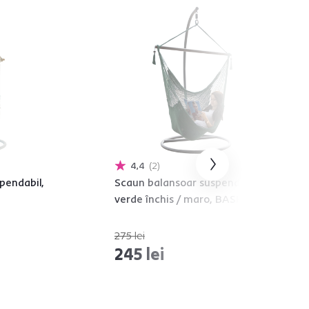
4,4
2
pendabil,
Scaun balansoar suspendabil,
verde închis / maro, BASKO
275 lei
-10%
245 lei