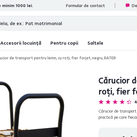
e minim 1000 lei.
te
Formular de contact
De
Accesorii locuință
Pentru copii
Saltele
ucior de transport pentru lemn, cu roţi, fier forjat, negru, RATER
Cărucior d
roţi, fier
4
Cărucior de transport 
practică pe care fieca
sau garaj, pur şi simpl