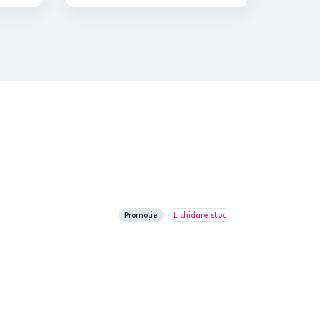
Promoție
Lichidare stoc