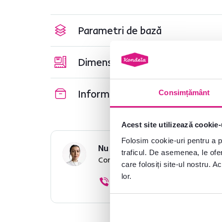
Parametri de bază
Dimensiuni și specificații
Informații despre ambalare
Consimțământ
Acest site utilizează cookie-
Folosim cookie-uri pentru a pe
Nu ați găsit informațiile dorit
traficul. De asemenea, le ofer
Contactați-ne și vă vom ajuta cu 
care folosiți site-ul nostru. A
lor.
0040 359 228 037