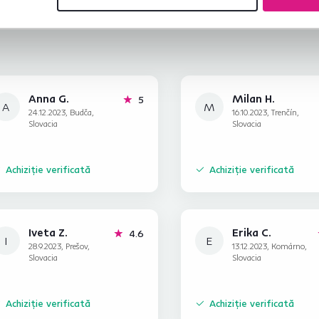
Anna G.
Milan H.
stele
5
A
M
24.12.2023, Budča,
16.10.2023, Trenčín,
Slovacia
Slovacia
Achiziție verificată
Achiziție verificată
Iveta Z.
Erika C.
stele
4.6
I
E
28.9.2023, Prešov,
13.12.2023, Komárno,
Slovacia
Slovacia
Achiziție verificată
Achiziție verificată