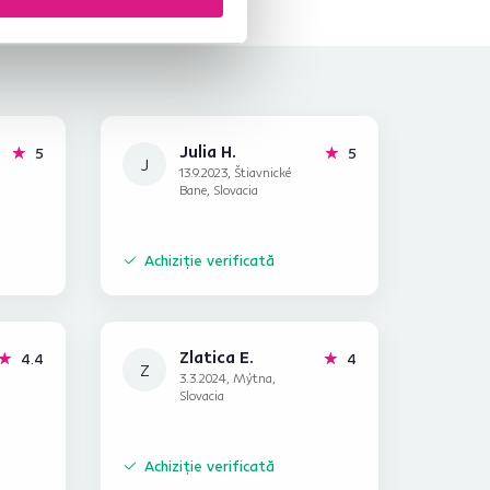
Julia H.
stele
stele
5
5
J
13.9.2023, Štiavnické
Bane, Slovacia
Achiziție verificată
Zlatica E.
stele
stele
4.4
4
Z
3.3.2024, Mýtna,
Slovacia
Achiziție verificată