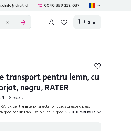
schideți chat-ul
0040 359 228 037
0 lei
e transport pentru lemn, cu
 forjat, negru, RATER
,4
8
recenzii
RATER pentru interior şi exterior, aceasta este o piesă
re grădinar ar trebui să o ducă în grădină, locuinţă, atelier
Citiți mai mult
u toat...