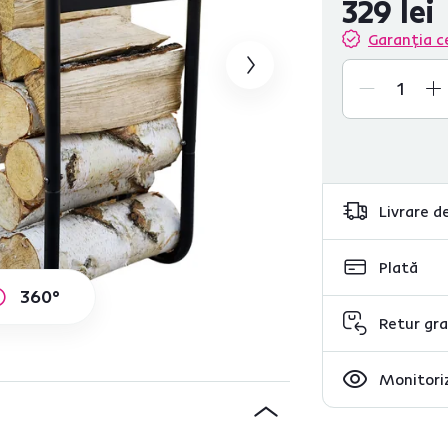
329 lei
Garanția c
Livrare de
Plată
360°
Retur gra
Monitoriz