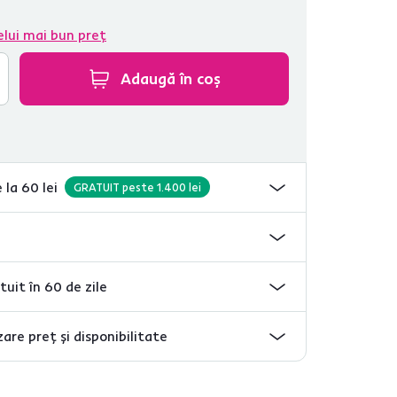
elui mai bun preț
Adaugă în coș
 la 60 lei
GRATUIT peste 1.400 lei
tuit în 60 de zile
are preț și disponibilitate