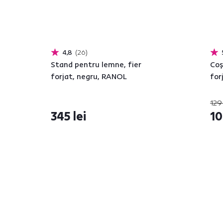
4,8
26
Stand pentru lemne, fier
Coş
forjat, negru, RANOL
for
129 
345 lei
10