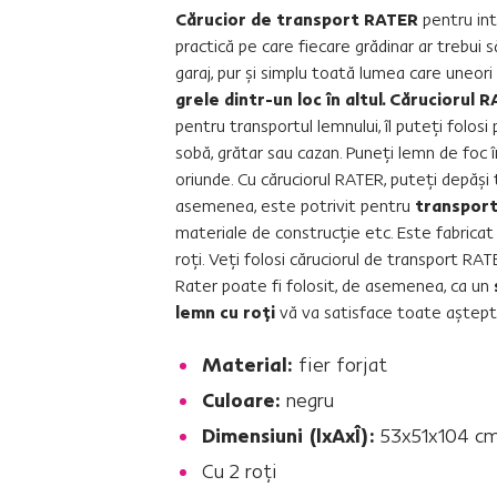
Cărucior de transport RATER
pentru int
practică pe care fiecare grădinar ar trebui să
garaj, pur şi simplu toată lumea care uneori
grele dintr-un loc în altul. Căruciorul
pentru transportul lemnului, îl puteţi folosi
sobă, grătar sau cazan. Puneţi lemn de foc î
oriunde. Cu căruciorul RATER, puteţi depăşi 
asemenea, este potrivit pentru
transport
materiale de construcţie etc. Este fabricat
roţi. Veţi folosi căruciorul de transport RA
Rater poate fi folosit, de asemenea, ca un
lemn cu roţi
vă va satisface toate aşteptă
Material:
fier forjat
Culoare:
negru
Dimensiuni (lxAxÎ):
53x51x104 c
Cu 2 roţi