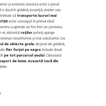
erior şi exterior, aceasta este o piesă
 o ducă în grădină, locuinţă, atelier sau
 trebuie să
transporte lucruri mai
 RATER
este conceput în primul rând
 pentru a aprinde un foc într-un şemineu,
n el, datorită
roţilor
puteţi ajunge
terenuri neuniforme şi mai solicitante. De
ul de obiecte grele
, deşeuri de grădină,
 din
fier forjat pe negru
. Include două
TER
pe tot parcursul anului
. Căruciorul
suport de lemn. Această tavă din
rile.
m