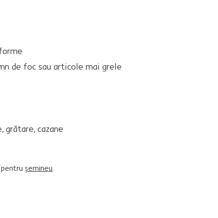
iforme
mn de foc sau articole mai grele
, grătare, cazane
i pentru
şemineu
.