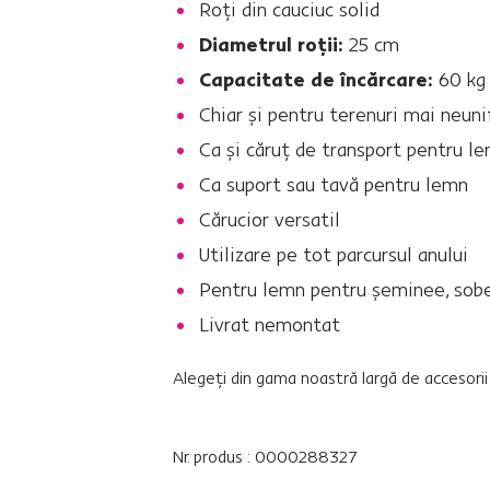
Roţi din cauciuc solid
Diametrul roţii:
25 cm
Capacitate de încărcare:
60 kg
Chiar şi pentru terenuri mai neun
Ca şi căruţ de transport pentru le
Ca suport sau tavă pentru lemn
Cărucior versatil
Utilizare pe tot parcursul anului
Pentru lemn pentru şeminee, sobe
Livrat nemontat
Alegeţi din gama noastră largă de accesori
Nr. produs : 0000288327