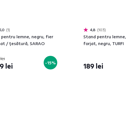
5,0
1
4,8
103
 pentru lemne, negru, fier
Stand pentru lemne, 
jat / ţesătură, SARAO
forjat, negru, TURFI
lei
-15%
9 lei
189 lei