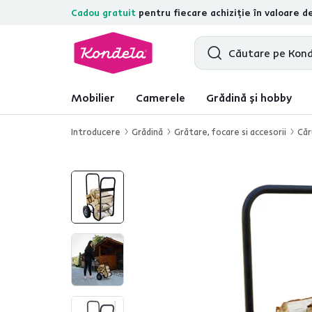
Cadou gratuit
pentru fiecare achiziție în valoare d
4,7
31.211
recenzii de produs verifica
Mobilier
Camerele
Grădină și hobby
Introducere
Grădină
Grătare, focare si accesorii
Căr