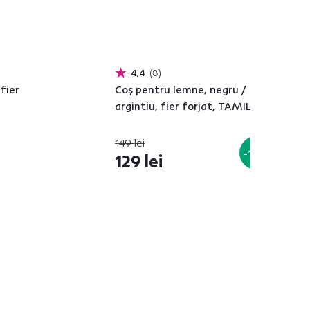
4,4
8
fier
Coş pentru lemne, negru /
argintiu, fier forjat, TAMILO
149 lei
-13%
129 lei