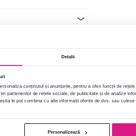
Detalii
uri
rsonaliza conținutul și anunțurile, pentru a oferi funcții de rețele
e?
im partenerilor de rețele sociale, de publicitate și de analize info
plăcere
ceștia le pot combina cu alte informații oferite de dvs. sau culese î
Deschideți chat-ul
Personalizează