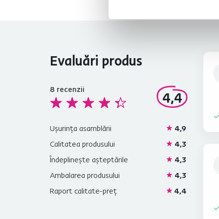
Evaluări produs
8
recenzii
4,4
Ușurința asamblării
4,9
Calitatea produsului
4,3
Îndeplinește așteptările
4,3
Ambalarea produsului
4,3
Raport calitate-preț
4,4