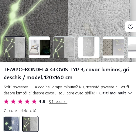
TEMPO-KONDELA GLOVIS TYP 3, covor luminos, gri
deschis / model, 120x160 cm
Ştiţi povestea lui Aladdinşi lampa minune? Nu, această poveste nu va fi
despre lampă, ci despre covorul său, care avea abilităţi supranaturale.
Citiți mai mult
Deoarece lumea copiilor este jucăuşăşi plină de...
4,8
91
recenzii
Culoare - detaliată