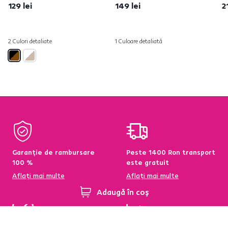
129 lei
149 lei
2
2 Culori detaliate
1 Culoare detaliată
Garanție de rambursare
Peste 1400 Ron transport
100 %
este gratuit
Aflați mai multe
Aflați mai multe
Adaugă în coș
95 % din produse
Condiții de returnare a