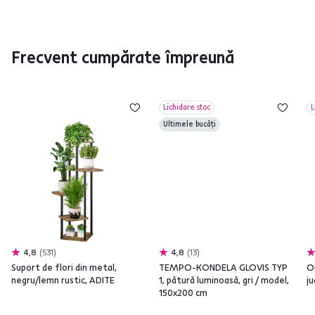
Frecvent cumpărate împreună
Lichidare stoc
L
Ultimele bucăți
4,8
531
4,8
13
Suport de flori din metal,
TEMPO-KONDELA GLOVIS TYP
O
negru/lemn rustic, ADITE
1, pătură luminoasă, gri / model,
ju
150x200 cm