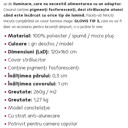
sa de
iluminare, care nu necesită alimentarea cu un adaptor.
Covorul conţine
pigmenţi fosforescenţi, deci străluceşte atunci
când este încărcat cu orice tip de lumină.
Faceţi-vă fericiţi
micuţii cumpărând un covor luminos magic
GLOVIS TIP 3,
care nu va fi
doar un accesoriu pentru locuinţă obişnuit, ci o jucărie în sine.
Material:
100% poliester / spumă / micro pluş
Culoare :
gri deschis / model
Dimensiuni (LxD):
120x160 cm
Covor strălucitor
Conţine pigmenţi fosforescenţi
Înălţimea părului:
0,3 cm
Înălţimea covorului:
1 cm
Greutate:
260g / m2
Greutate:
1,27 kg
Model constelaţie
Cu strat anti-alunecare
Potrivit pentru camera copiilor