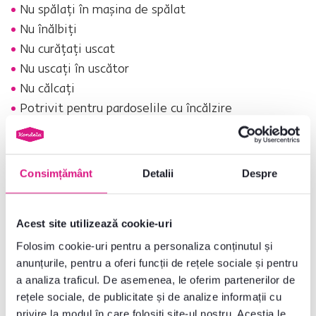
Nu spălaţi în maşina de spălat
Nu înălbiţi
Nu curăţaţi uscat
Nu uscaţi în uscător
Nu călcaţi
Potrivit pentru pardoselile cu încălzire
Toată oferta
GLOVIS
(covoare, perneşi pături luminoase) poate fi găsită
în magazinul nostru online.
Materialşi întreţinerea acestuia:
Consimțământ
Detalii
Despre
POLIESTER :
Poliesterul este
uşorşi moale
, de aceea este folosit ca material
Acest site utilizează cookie-uri
suplimentar pentru a
creşte moliciunea covoarelor
. Covoarele din
poliester sunt potrivite pentru
acasăşi spaţii comerciale cu trafic
Folosim cookie-uri pentru a personaliza conținutul și
redus
. Sunt
rezistente la petele solubile în apă, nu absorb
anunțurile, pentru a oferi funcții de rețele sociale și pentru
umezeala, sunt moi, durabile, nu se răsucesc, excelează prin
a analiza traficul. De asemenea, le oferim partenerilor de
luminozitate ridicatăşi au culori rezistente
.
rețele sociale, de publicitate și de analize informații cu
Curăţareşi întreţinere:
privire la modul în care folosiți site-ul nostru. Aceștia le