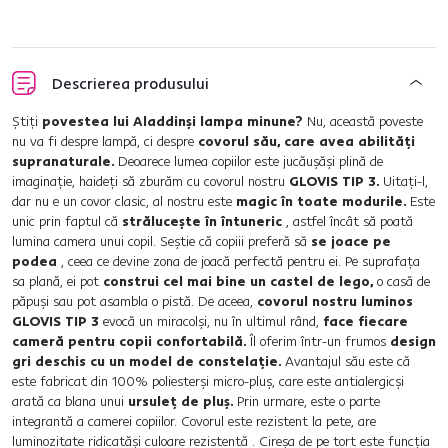
Descrierea produsului
Ştiţi
povestea lui Aladdinşi lampa minune?
Nu, această poveste
nu va fi despre lampă, ci despre
covorul său, care avea abilităţi
supranaturale.
Deoarece lumea copiilor este jucăuşăşi plină de
imaginaţie, haideţi să zburăm cu covorul nostru
GLOVIS TIP 3.
Uitaţi-l,
dar nu e un covor clasic, al nostru este
magic în toate modurile.
Este
unic prin faptul că
străluceşte în întuneric
, astfel încât să poată
lumina camera unui copil. Seştie că copiii preferă să
se joace pe
podea
, ceea ce devine zona de joacă perfectă pentru ei. Pe suprafaţa
sa plană, ei pot
construi cel mai bine un castel de lego,
o casă de
păpuşi sau pot asambla o pistă. De aceea,
covorul nostru luminos
GLOVIS TIP 3
evocă un miracolşi, nu în ultimul rând,
face fiecare
cameră pentru copii confortabilă.
Îl oferim într-un frumos
design
gri deschis cu un model de constelaţie.
Avantajul său este că
este fabricat din 100% poliesterşi micro-pluş, care este antialergicşi
arată ca blana unui
ursuleţ de pluş.
Prin urmare, este o parte
integrantă a camerei copiilor.
Covorul este rezistent la pete, are
luminozitate ridicatăşi culoare rezistentă . Cireşa de pe tort este funcţia