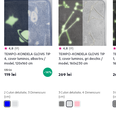
4,8
91
4,8
91
TEMPO-KONDELA GLOVIS TIP
TEMPO-KONDELA GLOVIS TIP
T
4, covor luminos, albastru /
3, covor luminos, gri deschis /
1,
model, 120x160 cm
model, 160x230 cm
1
139 lei
-14%
119 lei
269 lei
2
2 Culori detaliate, 3 Dimensiuni
3 Culori detaliate, 4 Dimensiuni
3 
(cm)
(cm)
(c