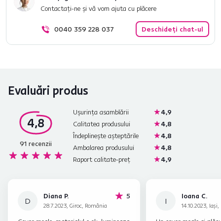
Contactați-ne și vă vom ajuta cu plăcere
0040 359 228 037
Deschideți chat-ul
Evaluări produs
Ușurința asamblării
4,9
4,8
Calitatea produsului
4,8
Îndeplinește așteptările
4,8
91
recenzii
Ambalarea produsului
4,8
Raport calitate-preț
4,9
stele
Diana P.
5
Ioana C.
D
I
28.7.2023, Giroc, România
14.10.2023, Iaşi