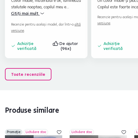
Covor moale, materialul e ok, lumineaza
Un covor moale și plăcu
stelutele noaptea, copilul meu e
Copilul este foarte inc
incantat de el.
Citiți mai mult
Recenzie pentru același mo
versiune
.
Recenzie pentru același model, dar într-o
altă
versiune
.
Achiziție
De ajutor
Achiziție
verificată
(96x)
verificată
Toate recenziile
Produse similare
Promoție
Lichidare stoc
Lichidare stoc
L