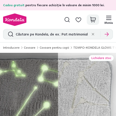
Cadou gratuit
pentru fiecare achiziție în valoare de minim 1000 lei.
4,7
31.333
recenzii de produs verificate
Meniu
Introducere
Covoare
Covoare pentru copii
TEMPO-KONDELA GLOVIS TYP 3,
Lichidare stoc