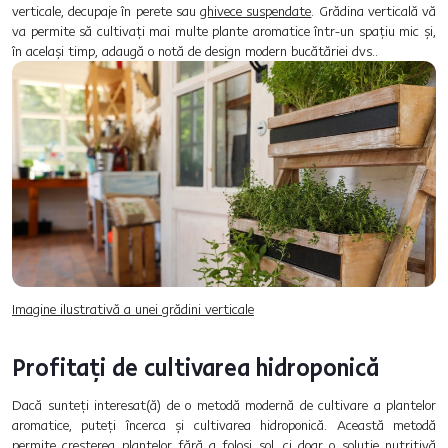
verticale, decupaje în perete sau
ghivece suspendate
. Grădina verticală vă
va permite să cultivați mai multe plante aromatice într-un spațiu mic și,
în același timp, adaugă o notă de design modern bucătăriei dvs..
Imagine ilustrativă a unei grădini verticale
Profitați de cultivarea hidroponică
Dacă sunteți interesat(ă) de o metodă modernă de cultivare a plantelor
aromatice, puteți încerca și cultivarea hidroponică. Această metodă
permite creșterea plantelor fără a folosi sol, ci doar o soluție nutritivă