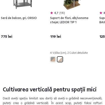
4,7
130
4
Seră de balcon, gri, ORSIO
Suport de flori, alb/sonoma
Supo
stejar, LEDOR TIP 1
BAM
775 lei
119 lei
125
4 Výška (cm), 2 Culori detaliate
Cultivarea verticală pentru spații mici
Dacă aveți spațiu limitat sau doriți să aveți o grădină neconvențională,
puteți crea o grădină verticală. În acest scop, puteți folosi rafturi