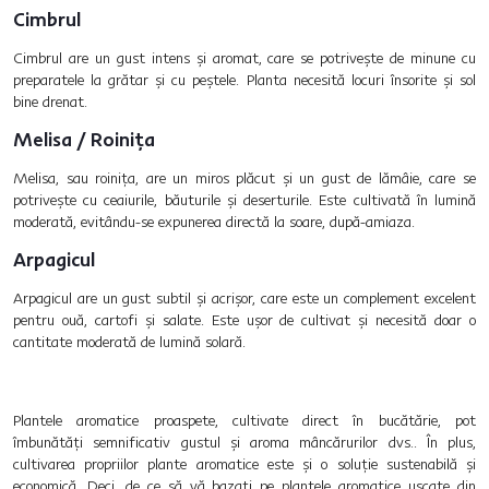
Cimbrul
Cimbrul are un gust intens și aromat, care se potrivește de minune cu
preparatele la grătar și cu peștele. Planta necesită locuri însorite și sol
bine drenat.
Melisa / Roinița
Melisa, sau roinița, are un miros plăcut și un gust de lămâie, care se
potrivește cu ceaiurile, băuturile și deserturile. Este cultivată în lumină
moderată, evitându-se expunerea directă la soare, după-amiaza.
Arpagicul
Arpagicul are un gust subtil și acrișor, care este un complement excelent
pentru ouă, cartofi și salate. Este ușor de cultivat și necesită doar o
cantitate moderată de lumină solară.
Plantele aromatice proaspete, cultivate direct în bucătărie, pot
îmbunătăți semnificativ gustul și aroma mâncărurilor dvs.. În plus,
cultivarea propriilor plante aromatice este și o soluție sustenabilă și
economică. Deci, de ce să vă bazați pe plantele aromatice uscate din