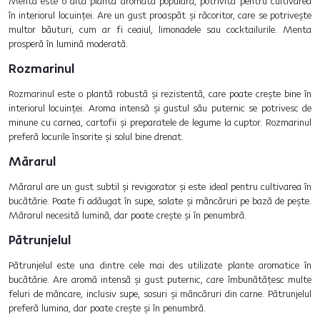
Menta este o altă plantă aromată populară, potrivită pentru cultivarea
în interiorul locuinței. Are un gust proaspăt și răcoritor, care se potrivește
multor băuturi, cum ar fi ceaiul, limonadele sau cocktailurile. Menta
prosperă în lumină moderată.
Rozmarinul
Rozmarinul este o plantă robustă și rezistentă, care poate crește bine în
interiorul locuinței. Aroma intensă și gustul său puternic se potrivesc de
minune cu carnea, cartofii și preparatele de legume la cuptor. Rozmarinul
preferă locurile însorite și solul bine drenat.
Mărarul
Mărarul are un gust subtil și revigorator și este ideal pentru cultivarea în
bucătărie. Poate fi adăugat în supe, salate și mâncăruri pe bază de pește.
Mărarul necesită lumină, dar poate crește și în penumbră.
Pătrunjelul
Pătrunjelul este una dintre cele mai des utilizate plante aromatice în
bucătărie. Are aromă intensă și gust puternic, care îmbunătățesc multe
feluri de mâncare, inclusiv supe, sosuri și mâncăruri din carne. Pătrunjelul
preferă lumina, dar poate crește și în penumbră.