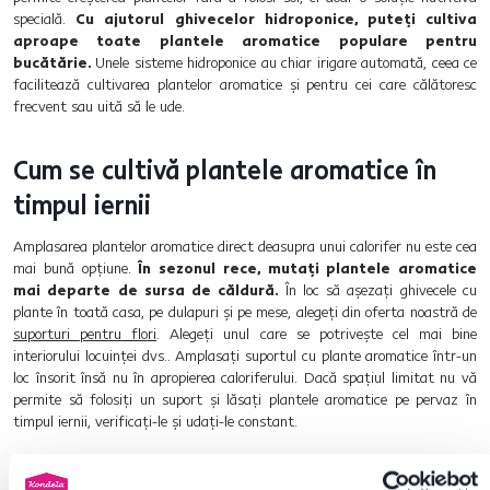
specială.
Cu ajutorul ghivecelor hidroponice, puteți cultiva
aproape toate plantele aromatice populare pentru
bucătărie.
Unele sisteme hidroponice au chiar irigare automată, ceea ce
facilitează cultivarea plantelor aromatice și pentru cei care călătoresc
frecvent sau uită să le ude.
Cum se cultivă plantele aromatice în
timpul iernii
Amplasarea plantelor aromatice direct deasupra unui calorifer nu este cea
mai bună opțiune.
În sezonul rece, mutați plantele aromatice
mai departe de sursa de căldură.
În loc să așezați ghivecele cu
plante în toată casa, pe dulapuri și pe mese, alegeți din oferta noastră de
suporturi pentru flori
. Alegeți unul care se potrivește cel mai bine
interiorului locuinței dvs.. Amplasați suportul cu plante aromatice într-un
loc însorit însă nu în apropierea caloriferului. Dacă spațiul limitat nu vă
permite să folosiți un suport și lăsați plantele aromatice pe pervaz în
timpul iernii, verificați-le și udați-le constant.