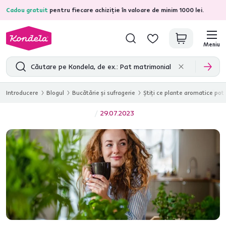
Cadou gratuit
pentru fiecare achiziție în valoare de minim 1000 lei.
4,7
31.211
recenzii de produs verificate
Meniu
Introducere
Blogul
Bucătărie și sufragerie
Știți ce plante aromatice pot 
29.07.2023