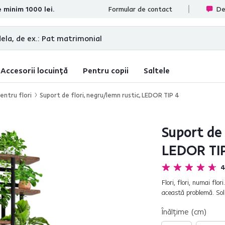
e minim 1000 lei.
te
Formular de contact
De
Accesorii locuință
Pentru copii
Saltele
entru flori
Suport de flori, negru/lemn rustic, LEDOR TIP 4
Suport de 
LEDOR TI
4
Flori, flori, numai flo
această problemă. Sol
TIP 4. Structura este r
Înălţime (cm)