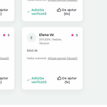
ajutor
Achiziție
De ajutor
x)
verificată
(0x)
Elena W.
stele
stele
5
5
E
20.9.2024, Medzev,
Slovacia
totul ok
slovacă)
Tradus automat.
Afișare original (slovacă)
ajutor
Achiziție
De ajutor
x)
verificată
(1x)