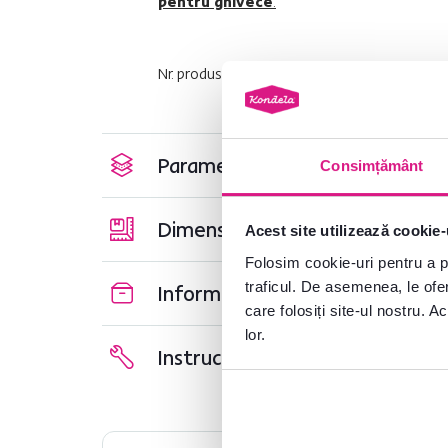
pentru ghivece
.
Nr. produs : 0000394806
Parametri de bază
Consimțământ
Dimensiuni și specificații
Acest site utilizează cookie-
Folosim cookie-uri pentru a pe
traficul. De asemenea, le ofer
Informații despre ambalare
care folosiți site-ul nostru. A
lor.
Instrucțiuni de asamblare