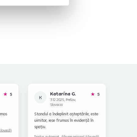
Katarína G.
stele
stele
5
5
K
3.12.2025, Prešov,
Slovacia
umos
Standul a îndeplinit așteptările, este
uimitor, iese frumos în evidență în
spațiu.
slovacă)
Tradus automat.
Afișare original (slovacă)