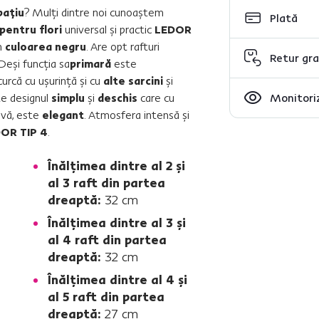
paţiu
? Mulţi dintre noi cunoaştem
Plată
pentru flori
universal şi practic
LEDOR
n
culoarea negru
. Are opt rafturi
Retur gra
 Deşi funcţia sa
primară
este
curcă cu uşurinţă şi cu
alte sarcini
şi
te designul
simplu
şi
deschis
care cu
Monitoriz
ivă, este
elegant
. Atmosfera intensă şi
OR TIP 4
.
Înălţimea dintre al 2 şi
al 3 raft din partea
dreaptă:
32 cm
Înălţimea dintre al 3 şi
al 4 raft din partea
dreaptă:
32 cm
Înălţimea dintre al 4 şi
al 5 raft din partea
dreaptă:
27 cm