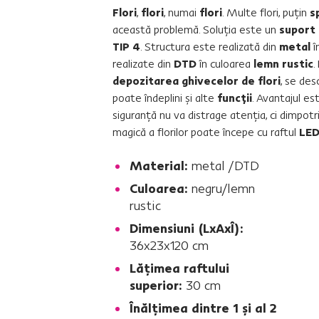
Flori
,
flori
, numai
flori
. Multe flori, puţin
s
această problemă. Soluţia este un
suport 
TIP 4
. Structura este realizată din
metal
î
realizate din
DTD
în culoarea
lemn rustic
.
depozitarea ghivecelor de flori
, se des
poate îndeplini şi alte
funcţii
. Avantajul es
siguranţă nu va distrage atenţia, ci dimpotr
magică a florilor poate începe cu raftul
LED
Material:
metal /DTD
Culoarea:
negru/lemn
rustic
Dimensiuni (LxAxÎ):
36x23x120 cm
Lăţimea raftului
superior:
30 cm
Înălţimea dintre 1 şi al 2