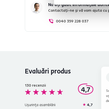
Nu ați găsit informațiile dorit
Contactați-ne și vă vom ajuta cu 
0040 359 228 037
Evaluări produs
130
recenzii
4,7
Su
uș
di
Ușurința asamblării
4,7