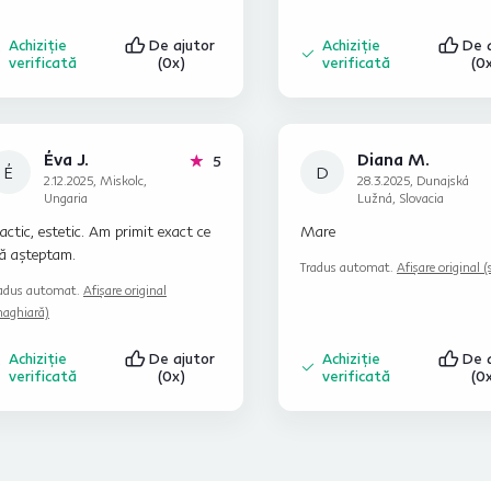
Achiziție
De ajutor
Achiziție
De 
verificată
(0x)
verificată
(0
Éva J.
Diana M.
stele
5
É
D
2.12.2025, Miskolc,
28.3.2025, Dunajská
Ungaria
Lužná, Slovacia
actic, estetic. Am primit exact ce
Mare
ă așteptam.
Tradus automat.
Afișare original (
adus automat.
Afișare original
aghiară)
Achiziție
De ajutor
Achiziție
De 
verificată
(0x)
verificată
(0