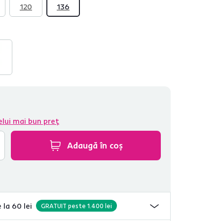
120
136
elui mai bun preț
Adaugă în coș
 la 60 lei
GRATUIT peste 1.400 lei