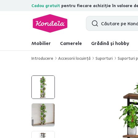
Cadou gratuit
pentru fiecare achiziție în valoare d
4,7
31.211
recenzii de produs verifica
Mobilier
Camerele
Grădină și hobby
Introducere
Accesorii locuinţă
Suporturi
Suporturi p