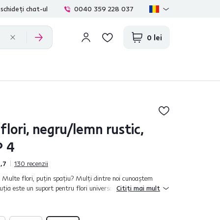
schideți chat-ul
0040 359 228 037
0 lei
flori, negru/lemn rustic,
P 4
,7
130
recenzii
ri. Multe flori, puţin spaţiu? Mulţi dintre noi cunoaştem
uţia este un suport pentru flori universal şi practic LEDOR
Citiți mai mult
eali...