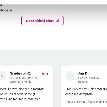
e?
plăcere
Deschideți chat-ul
Grădinita Q.
Jan D.
stele
5
G
J
10.2.2026, Bucuresti 15,
6.1.2026, ZVOLEN,
sector 4, România
Slovacia
portul arată bine și s-a montat
Produs excelent. Chiar mai fr
or. Mi-aș fi dorit să fie și
decât mă așteptam.
mensiune mai mare, mai înalt.
Tradus automat.
Afișare original (