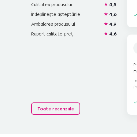
Calitatea produsului
4,5
Îndeplinește așteptările
4,6
Ambalarea produsului
4,9
Raport calitate-preț
4,6
Pr
m
Tr
(m
Toate recenziile