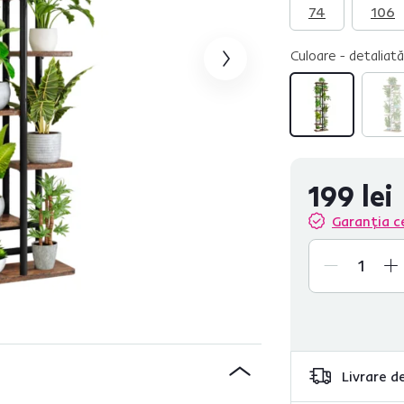
74
106
Culoare - detaliată
199 lei
Garanția c
Livrare de