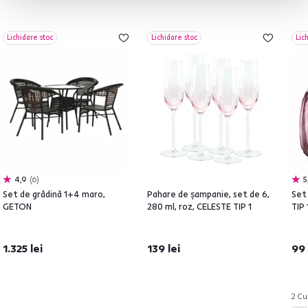
Lichidare stoc
Lichidare stoc
Lic
4,9
6
5
Set de grădină 1+4 maro,
Pahare de şampanie, set de 6,
Set 
GETON
280 ml, roz, CELESTE TIP 1
TIP 
1.325 lei
139 lei
99 
2 Cul