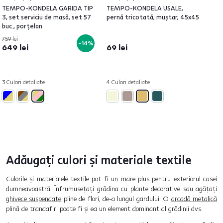
TEMPO-KONDELA GARIDA TIP
TEMPO-KONDELA USALE,
3, set serviciu de masă, set 57
pernă tricotată, muştar, 45x45
buc., porţelan
759 lei
-14%
649 lei
69 lei
3 Culori detaliate
4 Culori detaliate
Adăugați culori și materiale textile
Culorile și materialele textile pot fi un mare plus pentru exteriorul casei
dumneavoastră. Înfrumusețați grădina cu plante decorative sau agățați
ghivece suspendate
pline de flori, de-a lungul gardului. O
arcadă metalică
plină de trandafiri poate fi și ea un element dominant al grădinii dvs.