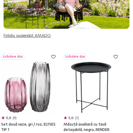
Fotoliu suspendat AMADO
Lichidare stoc
Lichidare stoc
5,0
8
5,0
5
Set două vaze, gri / roz, ELYSES
Măsuţă auxiliară cu tavă
TIP 1
detaşabilă, negru, RENDER