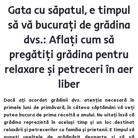
Gata cu săpatul, e timpul
să vă bucurați de grădina
dvs.: Aflați cum să
pregătiți grădina pentru
relaxare și petreceri în aer
liber
Dacă ați acordat grădinii dvs. atenția necesară în
primele luni de primăvară, în câteva săptămâni vă veți
putea bucura de prima recoltă a anului. Nu uitați însă că
grădina reprezintă în același timp și un loc destinat
relaxării și petrecerilor cu familia și prietenii. E timpul să
puneți uneltele de grădinărit deoparte și să vă