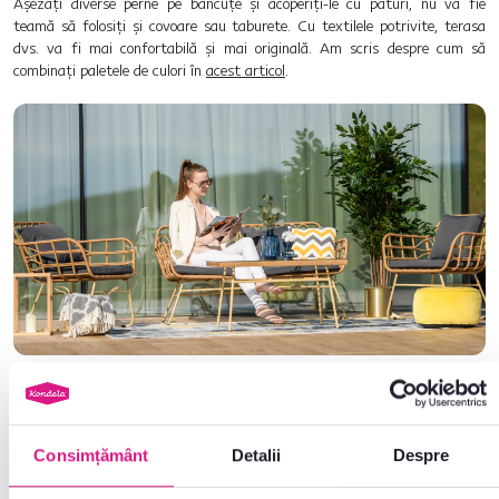
Așezați diverse perne pe băncuțe și acoperiți-le cu pături, nu vă fie
teamă să folosiți și covoare sau taburete. Cu textilele potrivite, terasa
dvs. va fi mai confortabilă și mai originală. Am scris despre cum să
combinați paletele de culori în
acest articol
.
Set de grădină din 4 piese din ratan, TAJRO
În timpul verii este cald, pregătiți un
Consimțământ
Detalii
Despre
mod de a vă răcori