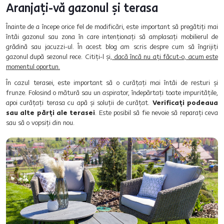
Aranjați-vă gazonul și terasa
Înainte de a începe orice fel de modificări, este important să pregătiți mai
întâi gazonul sau zona în care intenționați să amplasați mobilierul de
grădină sau jacuzzi-ul. În acest blog am scris despre cum să îngrijiți
gazonul după sezonul rece. Citiți-l și,
dacă încă nu ați făcut-o, acum este
momentul oportun.
În cazul terasei, este important să o curățați mai întâi de resturi și
frunze. Folosind o mătură sau un aspirator, îndepărtați toate impuritățile,
apoi curățați terasa cu apă și soluții de curățat.
Verificați podeaua
sau alte părți ale terasei
. Este posibil să fie nevoie să reparați ceva
sau să o vopsiți din nou.