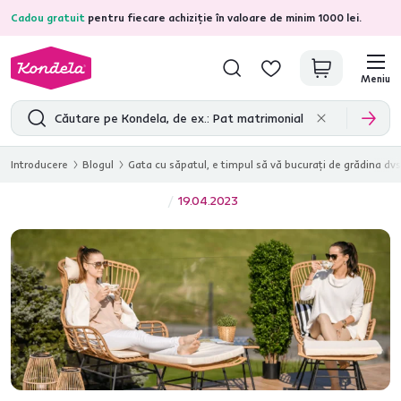
Cadou gratuit
pentru fiecare achiziție în valoare de minim 1000 lei.
4,7
31.285
recenzii de produs verificate
Meniu
Introducere
Blogul
Gata cu săpatul, e timpul să vă bucurați de grădina dvs.:
19.04.2023