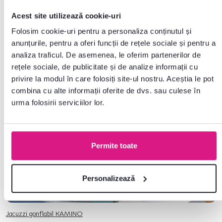
Acest site utilizează cookie-uri
Dacă aveți suficient spațiu pe terasă, puteți lua în considerare adăugarea
unui jacuzzi. Jacuzzi-ul este ideal pentru relaxare, în special dacă aveți un
Folosim cookie-uri pentru a personaliza conținutul și
loc de muncă stresant sau aveți nevoie să vă destindeți după o zi
anunțurile, pentru a oferi funcții de rețele sociale și pentru a
obositoare. Amplasați jacuzzi-ul sub un
cort de grădină
sau o
pergolă
și
analiza traficul. De asemenea, le oferim partenerilor de
nu uitați să adăugați și perdele
pentru a proteja jacuzzi-ul de
fluctuațiile meteorologice și de privirile curioase ale
rețele sociale, de publicitate și de analize informații cu
vecinilor.
privire la modul în care folosiți site-ul nostru. Aceștia le pot
combina cu alte informații oferite de dvs. sau culese în
urma folosirii serviciilor lor.
Permite toate
Personalizează
Jacuzzi gonflabil KAMINO