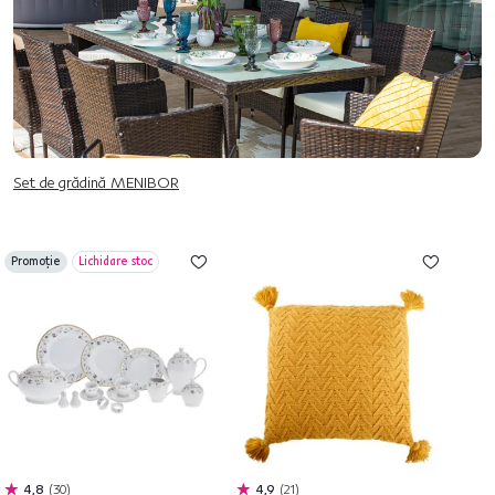
Set de grădină MENIBOR
Promoție
Lichidare stoc
4,8
30
4,9
21