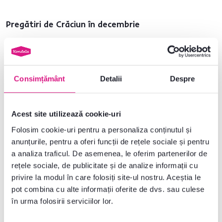
Pregătiri de Crăciun în decembrie
Deja la începutul lunii decembrie, puteți începe să coaceți produse de
patiserie rezistente de Crăciun, precum prăjiturile Linz, prăjiturile cu
miere sau rulourile de vanilie, care, păstrate corespunzător, vor rezista
chiar și 3 săptămâni.
Consimțământ
Detalii
Despre
Continuă să împachetezi cadourile pe care le ai deja și păstrează-le
într-un loc ferit de privirile indiscrete
Considerând că de Crăciun toți facem excese, poți servi acum alimente
Acest site utilizează cookie-uri
mai puțin calorice, cum ar fi fructele, peștele sau produsele lactate
Folosim cookie-uri pentru a personaliza conținutul și
Gândește-te la ținutele de Crăciun, verifică hainele pe care plănuiești
anunțurile, pentru a oferi funcții de rețele sociale și pentru
să le porți și află dacă ceva trebuie călcat, spălat sau cusut
a analiza traficul. De asemenea, le oferim partenerilor de
Schimbă pilotele cu cearșafurile de Crăciun
rețele sociale, de publicitate și de analize informații cu
Începeți împreună să împodobiți bradul de Crăciun
privire la modul în care folosiți site-ul nostru. Aceștia le
Menține ordinea după curățenia generală
pot combina cu alte informații oferite de dvs. sau culese
Cu o zi înainte de Crăciun, începeți să pregătiți o salată - gusturile
în urma folosirii serviciilor lor.
sunt mai bine combinate și cartofii sunt înmuiați în maioneză, astfel
salata este mai delicioasă