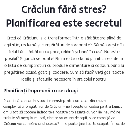
Crăciun fără stres?
Planificarea este secretul
Crezi că Crăciunul s-a transformat într-o sărbătoare plină de
agitație, reclamă și cumpărături dezordonate? Sărbătorește în
felul tău: sărbători cu pace, odihnă și tihnă în casă. Nu este
posibil? Sigur că se poate! Baza este o bună planificare - de la
o listă de cumpărături cu produse alimentare și cadouri, până la
pregătirea acasă, gătit și coacere. Cum să faci? Veți găsi toate
ideile și sfaturile necesare în articolul nostru.
Planificați împreună cu cei dragi
Reacționând doar la situațiile neașteptate care apar din cauza
complexității pregătirilor de Crăciun - ne lipsește un cadou pentru bunicul,
am uitat să coacem îndrăgitele noastre croissante cu vanilie, hei, mâine
trebuie să merg la muncă, cine se va ocupa de copii, și ce coroniță de
Crăciun voi cumpăra anul acesta? – ne poate ține foarte ocupați. În loc de