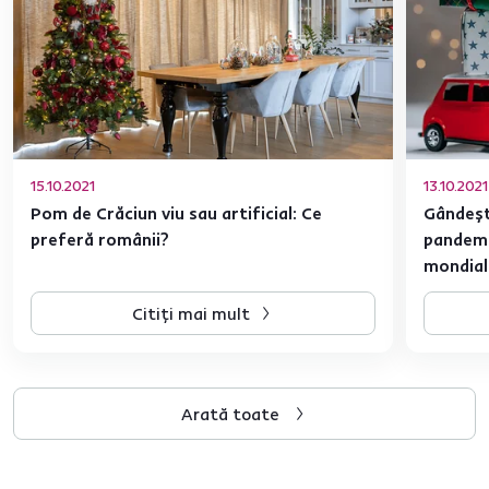
15.10.2021
13.10.2021
Pom de Crăciun viu sau artificial: Ce
Gândeșt
preferă românii?
pandemie
mondial 
Citiți mai mult
Arată toate