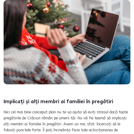
Implicați și alți membri ai familiei în pregătiri
Nici cel mai bine conceput plan nu te va ajuta să eviți stresul dacă toate
pregătirile de Crăciun rămân pe umerii tăi. Nu vă fie teamă să implicați
alți membri ai familiei în pregătiri. Avem un mic sfat: încercați să le
folosiți punctele forte. Îi poți încredința fiicei tale achiziționarea de