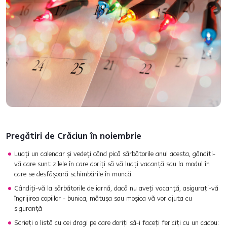
Pregătiri de Crăciun în noiembrie
Luați un calendar și vedeți când pică sărbătorile anul acesta, gândiți-
vă care sunt zilele în care doriți să vă luați vacanță sau la modul în
care se desfășoară schimbările în muncă
Gândiți-vă la sărbătorile de iarnă, dacă nu aveți vacanță, asigurați-vă
îngrijirea copiilor - bunica, mătușa sau moșica vă vor ajuta cu
siguranță
Scrieți o listă cu cei dragi pe care doriți să-i faceți fericiți cu un cadou: