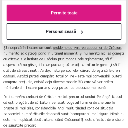
În ziua de Crăciun, începeți să pregătiți friptura și peștele dimineața
pentru a vă bucura din plin de ziua de Crăciun după-amiaza - fără
Permite toate
stres și agitație
Puneți-vă la masa de Crăciun cu familia, cântați colinde, aprindeți
lumânări și bucurați-vă de aceste momente speciale
Personalizează
Cumpărați cadouri de Crăciun online
Știi deja că în fiecare an sunt
probleme cu livrarea cadourilor de Crăciun
,
nu merită să aștepți până în ultimul moment. Și nu merită nici să gonești
cu câteva zile înainte de Crăciun prin magazinele aglomerate, să fii
disperat că nu găsești loc de parcare, să te uiți la rafturile goale și să fii
atât de stresat inutil. Ai deja lista persoanelor cărora dorești să le oferi
cadouri. Astăzi puteți cumpăra totul online - este mai convenabil, puteți
compara prețurile, există deja diverse modele 3D care vă vor arăta
mărfurile din fiecare parte și veți putea lua o decizie mai bună.
Poți cumpăra cadouri de Crăciun pe tot parcursul anului. Pe lângă faptul
că ești pregătit de sărbători, vei scuti bugetul familiei de cheltuielile
bruște și, mai ales, considerabile. Mai mult, ținând cont de situația
pandemiei, cumpărăturile de acasă sunt incomparabil mai sigure. Nimic nu
este mai neplăcut decât atunci când Crăciunul îți este afectat de o stare
de sănătate precară.