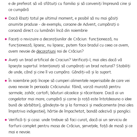
e de preferat să vă sfătuiți cu familia și să conveniți împreună cine și
ce cumpără
Dacă lăsați totul pe ultimul moment, e posibil să nu mai găsiți
anumite produse - de exemplu, coroane de Advent, cumpărați o
coroană direct cu lumânări încă din noiembrie
Faceți o revizuire a decorațiunilor de Crăciun: funcționează, nu
funcționează, lipsesc, nu lipsesc, putem face bradul cu ceea ce avem,
avem nevoie de
decorațiuni
noi de Crăciun?
Aveți un brad artificial de Craciun? Verificați-l, mai ales dacă vă
lipsește suportul. Intenționați să cumpărați un brad natural? Stabiliți
de unde, când și cine îl va cumpăra. Gândiți-vă și la suport.
În noiembrie poți începe să cumperi alimentele neperisabile de care vei
avea nevoie în perioada Crăciunului: făină, varză murată pentru
sarmale, zahăr, cartofi, băuturi alcoolice și răcoritoare. Dacă ai un
congelator mai mare, cumpără și carne (o rață este întotdeauna o idee
bună de sărbători), gândește-te și la farmacii și medicamente (mai ales
împotriva indigestiei), hârtie de împachetat, bandă adezivă și panglici.
Verifică-ți și casa: unde trebuie să faci curat, dacă ai un serviciu de
farfurii complet pentru masa de Crăciun, șervețele, față de masă și ce
mai e nevoie.