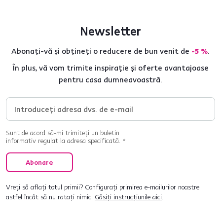
Newsletter
Abonați-vă și obțineți o reducere de bun venit de
-5 %
.
În plus, vă vom trimite inspirație și oferte avantajoase
pentru casa dumneavoastră.
Sunt de acord să-mi trimiteți un buletin
informativ regulat la adresa specificată. *
Abonare
Vreți să aflați totul primii? Configurați primirea e-mailurilor noastre
astfel încât să nu ratați nimic.
Găsiți instrucțiunile aici
.