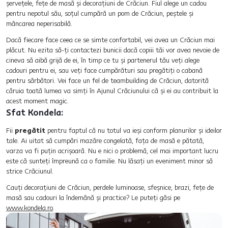
șervețele, fețe de masă și decorațiuni de Crăciun. Fiul alege un cadou
pentru nepotul său, soțul cumpără un pom de Crăciun, peștele și
mâncarea neperisabilă.
Dacă fiecare face ceea ce se simte confortabil, vei avea un Crăciun mai
plăcut. Nu ezita să-ți contactezi bunicii dacă copiii tăi vor avea nevoie de
cineva să aibă grijă de ei, în timp ce tu și partenerul tău veți alege
cadouri pentru ei, sau veți face cumpărături sau pregătiți o cabană
pentru sărbători. Vei face un fel de teambuilding de Crăciun, datorită
căruia toată lumea va simți în Ajunul Crăciunului că și ei au contribuit la
acest moment magic.
Sfat Kondela:
Fii
pregătit
pentru faptul că nu totul va ieși conform planurilor și ideilor
tale. Ai uitat să cumpări mazăre congelată, fața de masă e pătată,
varza va fi puțin acrișoară. Nu e nici o problemă, cel mai important lucru
este că sunteți împreună ca o familie. Nu lăsați un eveniment minor să
strice Crăciunul.
Cauți decorațiuni de Crăciun, perdele luminoase, sfeșnice, brazi, fețe de
masă sau cadouri la îndemână și practice? Le puteți găsi pe
www.kondela.ro
.