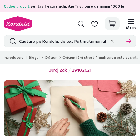
Cadou gratuit
pentru fiecare achiziție în valoare de minim 1000 lei.
4,7
31.333
recenzii de produs verificate
Meniu
Introducere
Blogul
Crăciun
Crăciun fără stres? Planificarea este secretul
Juraj Zak
29.10.2021