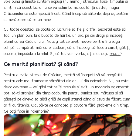
voie bună și liniște suntem expuși (nu numai) stresului, lipsei timpului și
simțim că acest lucru nu se va schimba niciodată. Și astfel, magia
Crăciunului se estompează încet. Când încep sărbătorile, deja așteptăm
cu nerăbdare să se termine.
Cu toate acestea, se poate ca lucrurile să fie și altfel. Secretul este să
faci un plan bun. Ia o bucată de hârtie, un pix, pe cei dragi și începeți
planificarea Crăciunului. Notați tot ce aveți nevoie pentru întreaga
echipă: cumpărați mâncare, cadouri, când începeți să faceți curat, gătiți,
coaceți, împodobiți bradul. Și, că tot veni vorba, ați ales deja
bradul
?
Ce merită planificat? Și când?
Pentru a evita stresul de Crăciun, merită să începeți să vă pregătiți
pentru cele mai frumoase sărbători ale anului din noiembrie. Nu, nu este
deloc devreme – vei găsi tot ce îți trebuie și eviți un magazin aglomerat,
poți să-ți aranjezi din timp cadourile pentru bunica sau mătușa și să
găsești pe cineva să aibă grijă de copii atunci când ai ceva de făcut, cum
ar fi curățenia. Ocupă-te de canapea și covoare fără probleme din timp.
Ce poți face în noiembrie?