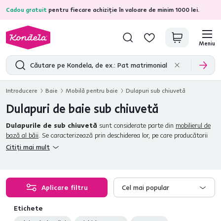
Cadou gratuit
pentru fiecare achiziție în valoare de minim 1000 lei.
4,7
31.211
recenzii de produs verificate
Meniu
Introducere
Baie
Mobilă pentru baie
Dulapuri sub chiuvetă
Dulapuri de baie sub chiuvetă
Dulapurile de sub chiuvetă
sunt considerate parte din
mobilierul de
bază al băii
. Se caracterizează prin deschiderea lor, pe care producătorii
au adaptat-o la dimensiunile standard ale sifoanelor. Datorită acestui
Citiți mai mult
detaliu, vă puteţi alege cu încredere din
gama noastră largă de
dulapuri
fără să vă faceţi griji că nu se vor potrivi sub chiuveta
dumneavoastră. Puteţi depozita în ele cu uşurinţă
produse de
curăţare sau prosoape
. Puteţi utiliza şi
spaţiul de deasupra
Aplicare filtru
Cel mai popular
chiuvetei
, unde se potriveşte perfect un dulap suspendat cu oglindă. Nu
uitaţi să aşezaţi
un covoraş de baie
lângă dulap sub chiuvetă, pentru a
Etichete
preveni stropirea neintenţionată a podelei. Doriţi ca baia dvs. să fie