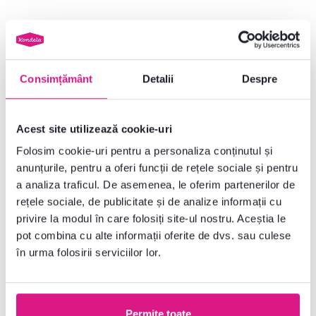
Dulăpior de pus sub chiuvetă,
Dulăpior de pus sub chiuvetă,
caşmir, JUMP 60
stejar artisan/caşmir, COLOS 60
Consimțământ
Detalii
Despre
1.065 lei
789 lei
Acest site utilizează cookie-uri
2 Culori detaliate
Folosim cookie-uri pentru a personaliza conținutul și
anunțurile, pentru a oferi funcții de rețele sociale și pentru
a analiza traficul. De asemenea, le oferim partenerilor de
rețele sociale, de publicitate și de analize informații cu
privire la modul în care folosiți site-ul nostru. Aceștia le
Noutate
Noutate
pot combina cu alte informații oferite de dvs. sau culese
în urma folosirii serviciilor lor.
Permite toate