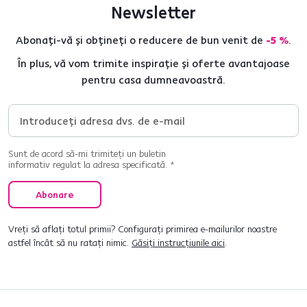
Newsletter
Abonați-vă și obțineți o reducere de bun venit de
-5 %
.
În plus, vă vom trimite inspirație și oferte avantajoase
pentru casa dumneavoastră.
Sunt de acord să-mi trimiteți un buletin
informativ regulat la adresa specificată. *
Abonare
Vreți să aflați totul primii? Configurați primirea e-mailurilor noastre
astfel încât să nu ratați nimic.
Găsiți instrucțiunile aici
.