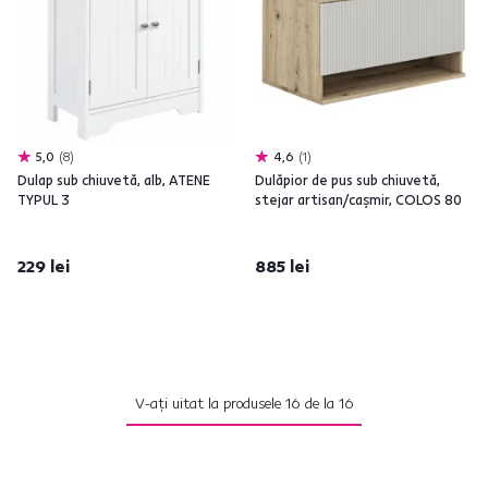
5,0
8
4,6
1
Dulap sub chiuvetă, alb, ATENE
Dulăpior de pus sub chiuvetă,
TYPUL 3
stejar artisan/caşmir, COLOS 80
229 lei
885 lei
V-ați uitat la produsele
16
de la
16