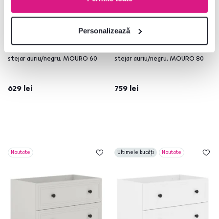
Personalizează
4,8
1
Dulăpior de pus sub chiuvetă,
Dulăpior de pus sub chiuvetă,
stejar auriu/negru, MOURO 60
stejar auriu/negru, MOURO 80
629 lei
759 lei
Noutate
Ultimele bucăți
Noutate