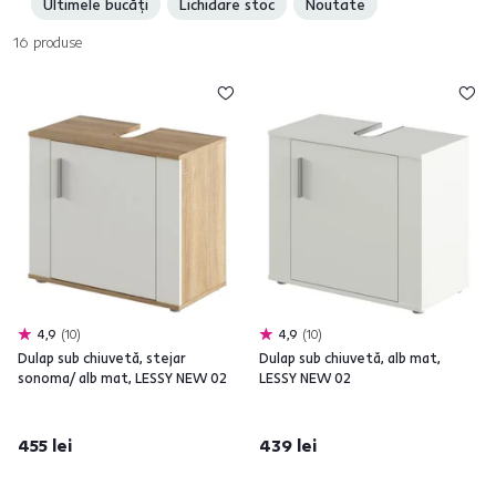
Ultimele bucăți
Lichidare stoc
Noutate
funcţională şi frumoasă
în acelaşi timp? Gândiţi-vă la accesorii
pentru baie, care nu ar trebui să vă lipsească!
16
produse
4,9
10
4,9
10
Dulap sub chiuvetă, stejar
Dulap sub chiuvetă, alb mat,
sonoma/ alb mat, LESSY NEW 02
LESSY NEW 02
455 lei
439 lei