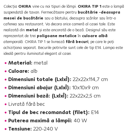
Colecţia
OKIRA
vine cu noi tipuri de lămpi.
OKIRA TIP 1
este o lampă
suspendată de tavan. Fermecătoare pentru
bucătărie -deasupra
mesei de bucătărie
sau a blatului, deasupra scărilor sau într-o
cafenea sau restaurant. Va decora orice cameră al casei tale. Este
realizată din
metal
şi este ancorată de o bază. Designul său este
reprezentat de trei
poligoane metalice
în
culoare albă
atemporală. OKIRA TIP 1 se livrează
fără becuri
, pe care le poţi
achiziţiona separat. Becurile potrivite sunt cele de tip E14. Lampa este
ideală pentru iluminatul elegant al casei.
Material:
metal
Culoare:
alb
Dimensiuni totale (LxlxÎ):
22x22x114,7 cm
Dimensiuni abajur (LxlxÎ):
10x10x9 cm
Dimensiuni bază: (LxlxÎ):
22x22x2,5 cm
Livrată fără bec
Tipul de bec recomandat (filet):
E14
Puterea maximă a lămpii:
40 W
Tensiune:
220-240 V