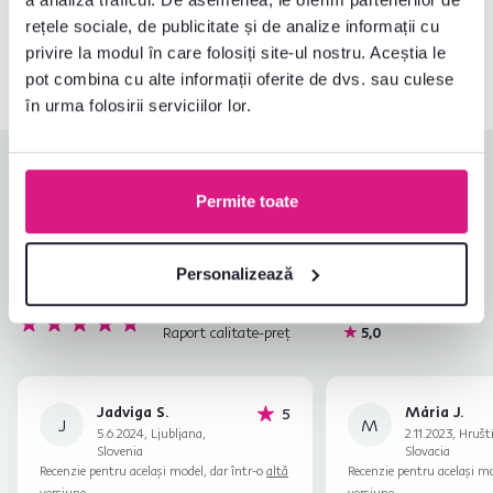
rețele sociale, de publicitate și de analize informații cu
0040 359 228 037
Deschideți chat-ul
privire la modul în care folosiți site-ul nostru. Aceștia le
pot combina cu alte informații oferite de dvs. sau culese
în urma folosirii serviciilor lor.
Evaluări produs
Permite toate
Ușurința asamblării
5,0
5,0
Calitatea produsului
5,0
Personalizează
Îndeplinește așteptările
4,8
4
recenzii
Ambalarea produsului
5,0
Raport calitate-preț
5,0
Jadviga S.
Mária J.
stele
5
J
M
5.6.2024, Ljubljana,
2.11.2023, Hrušt
Slovenia
Slovacia
Recenzie pentru același model, dar într-o
altă
Recenzie pentru același mo
versiune
.
versiune
.