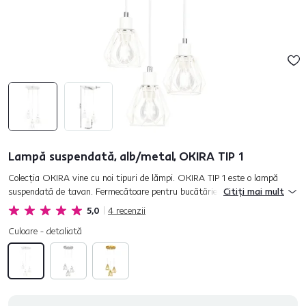
Lampă suspendată, alb/metal, OKIRA TIP 1
Colecţia OKIRA vine cu noi tipuri de lămpi. OKIRA TIP 1 este o lampă
suspendată de tavan. Fermecătoare pentru bucătărie -deasupra mesei de
Citiți mai mult
bucătărie sau a blatului, deasupra scărilor sau într-o ca...
5,0
4
recenzii
Culoare - detaliată