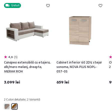
Gratuit
4,6
5
Canapea extensibilă cu etajera,
Cabinet inferior 60 2DV, stejar
O
alb/maro melanj, dreapta,
sonoma, NOVA PLUS NOPL-
2
MERAK ROH
057-0S
3.099 lei
659 lei
9
2 Culori detaliate, 2 Variantă