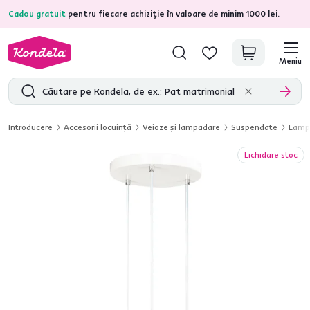
Cadou gratuit
pentru fiecare achiziție în valoare de minim 1000 lei.
4,7
31.157
recenzii de produs verificate
Meniu
Introducere
Accesorii locuinţă
Veioze şi lampadare
Suspendate
Lampă
Lichidare stoc