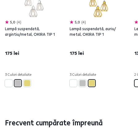
5,0
4
5,0
4
Lampă suspendată,
Lampă suspendată, auriu/
L
argintiu/metal, OKIRA TIP 1
metal, OKIRA TIP 1
m
175 lei
175 lei
1
3 Culori detaliate
3 Culori detaliate
2 
Frecvent cumpărate împreună