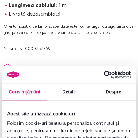
Lungimea cablului:
1 m
Livrată dezasamblată
Oferta noastră de
lămpi suspendate
este foarte largă. Cu siguranţă o vei
găsi pe cea care ţi se potriveşte din toate punctele de vedere.
Nr. produs : 0000353769
Parametri de bază
Dimensiuni și specificații
Consimțământ
Detalii
Despre
Informații despre ambalare
Acest site utilizează cookie-uri
Folosim cookie-uri pentru a personaliza conținutul și
Nu ați găsit informațiile dorite?
anunțurile, pentru a oferi funcții de rețele sociale și pentru
Contactați-ne și vă vom ajuta cu plăcere
a analiza traficul. De asemenea, le oferim partenerilor de