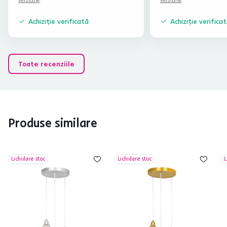
Achiziție verificată
Achiziție verifica
Toate recenziile
Produse similare
Lichidare stoc
Lichidare stoc
L