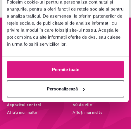
Folosim cookie-uri pentru a personaliza conținutul și
anunțurile, pentru a oferi funcții de rețele sociale și pentru
a analiza traficul. De asemenea, le oferim partenerilor de
rețele sociale, de publicitate și de analize informații cu
privire la modul în care folosiți site-ul nostru. Aceștia le
pot combina cu alte informații oferite de dvs. sau culese
în urma folosirii serviciilor lor.
Garanție de rambursare
Peste 1400 Ron transport
100 %
este gratuit
Aflați mai multe
Aflați mai multe
Permite toate
Personalizează
95 % din produse
Condiții de returnare a
disponibile pe stoc în
produselor în termen de
depozitul central
60 de zile
Aflați mai multe
Aflați mai multe