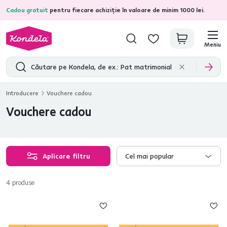
Cadou gratuit
pentru fiecare achiziție în valoare de minim 1000 lei.
4,7
31.375
recenzii de produs verificate
Meniu
Introducere
Vouchere cadou
Vouchere cadou
Aplicare filtru
Cel mai popular
4
produse