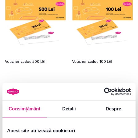
Voucher cadou 500 LEI
Voucher cadou 100 LEI
500 lei
100 lei
Consimțământ
Detalii
Despre
V-ați uitat la produsele
4
de la
4
Acest site utilizează cookie-uri