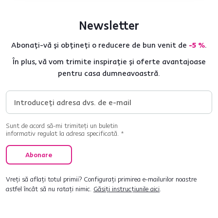
Newsletter
Abonați-vă și obțineți o reducere de bun venit de
-5 %
.
În plus, vă vom trimite inspirație și oferte avantajoase
pentru casa dumneavoastră.
Sunt de acord să-mi trimiteți un buletin
informativ regulat la adresa specificată. *
Abonare
Vreți să aflați totul primii? Configurați primirea e-mailurilor noastre
astfel încât să nu ratați nimic.
Găsiți instrucțiunile aici
.