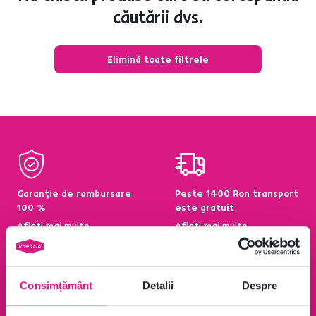
căutării dvs.
Elimină toate filtrele
Garanție de rambursare
Peste 1400 Ron transport
100 %
este gratuit
Aflați mai multe
Aflați mai multe
Consimțământ
Detalii
Despre
95 % din produse
Condiții de returnare a
disponibile pe stoc în
produselor în termen de