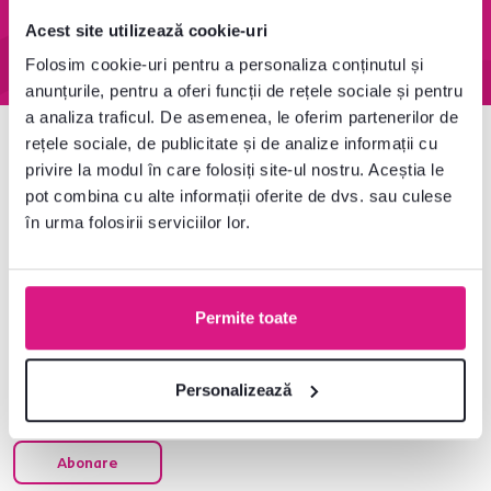
depozitul central
60 de zile
Acest site utilizează cookie-uri
Aflați mai multe
Aflați mai multe
Folosim cookie-uri pentru a personaliza conținutul și
anunțurile, pentru a oferi funcții de rețele sociale și pentru
a analiza traficul. De asemenea, le oferim partenerilor de
rețele sociale, de publicitate și de analize informații cu
Newsletter
privire la modul în care folosiți site-ul nostru. Aceștia le
pot combina cu alte informații oferite de dvs. sau culese
Abonați-vă și obțineți o reducere de bun venit de
-5 %
.
în urma folosirii serviciilor lor.
În plus, vă vom trimite inspirație și oferte avantajoase
pentru casa dumneavoastră.
Permite toate
Personalizează
Sunt de acord să-mi trimiteți un buletin
informativ regulat la adresa specificată. *
Abonare