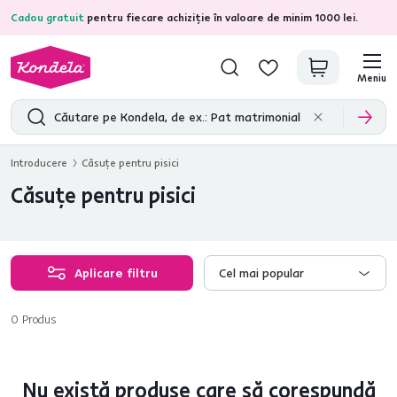
Cadou gratuit
pentru fiecare achiziție în valoare de minim 1000 lei.
4,7
31.375
recenzii de produs verificate
Meniu
Introducere
Căsuţe pentru pisici
Căsuţe pentru pisici
Aplicare filtru
Cel mai popular
0
Produs
Nu există produse care să corespundă