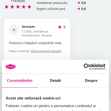
1
recenzii
Ambalarea produsului
5,0
Raport calitate-preț
5,0
Anonym
stele
5
A
1.7.2026, Jastrabie pri
Michalovciach, Slovacia
Produsul a îndeplinit așteptările mele.
Tradus automat.
Afișare original (slovacă)
Achiziție
De ajutor
verificată
(0x)
Consimțământ
Detalii
Despre
Toate recenziile
Acest site utilizează cookie-uri
Folosim cookie-uri pentru a personaliza conținutul și