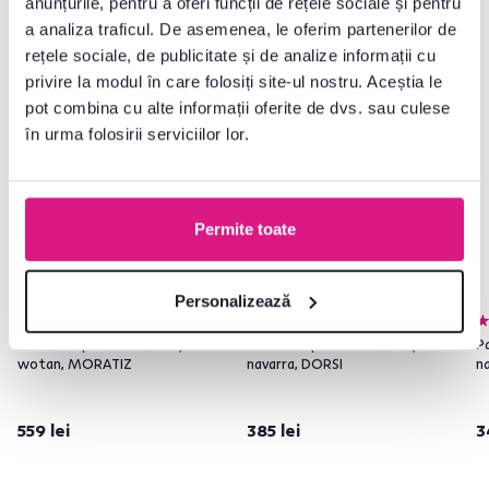
anunțurile, pentru a oferi funcții de rețele sociale și pentru
Produse similare
a analiza traficul. De asemenea, le oferim partenerilor de
rețele sociale, de publicitate și de analize informații cu
privire la modul în care folosiți site-ul nostru. Aceștia le
pot combina cu alte informații oferite de dvs. sau culese
în urma folosirii serviciilor lor.
Permite toate
Personalizează
4,8
4
4,8
6
Panou suspendat 80, stejar
Panou suspendat 105, stejar
P
wotan, MORATIZ
navarra, DORSI
n
559 lei
385 lei
3