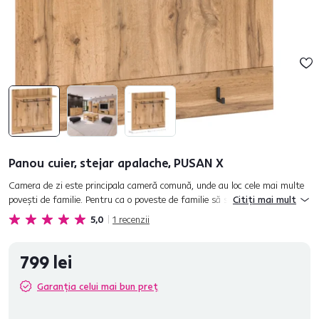
Panou cuier, stejar apalache, PUSAN X
Camera de zi este principala cameră comună, unde au loc cele mai multe
poveşti de familie. Pentru ca o poveste de familie să se nască şi să
Citiți mai mult
evolueze, este necesar să creezi un mediu plăcut,...
5,0
1
recenzii
799 lei
Garanția celui mai bun preț