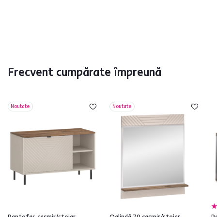
Frecvent cumpărate împreună
Noutate
Noutate
Pantofar, caşmir/stejar
Oglindă 70 caşmir/stejar
P