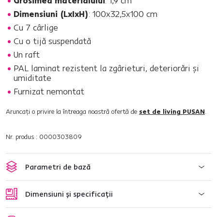
Grosimea materialului
: 1,9 cm
Dimensiuni (LxIxH)
: 100x32,5x100 cm
Cu 7 cârlige
Cu o tijă suspendată
Un raft
PAL laminat rezistent la zgârieturi, deteriorări şi
umiditate
Furnizat nemontat
Aruncaţi o privire la întreaga noastră ofertă de
set de living PUSAN
.
Nr. produs : 0000303809
Parametri de bază
Dimensiuni și specificații