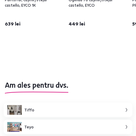
castello, EYCO 1K
castello, EYCO
P
639 lei
449 lei
5
Am ales pentru dvs.
Tiffo
Teyo