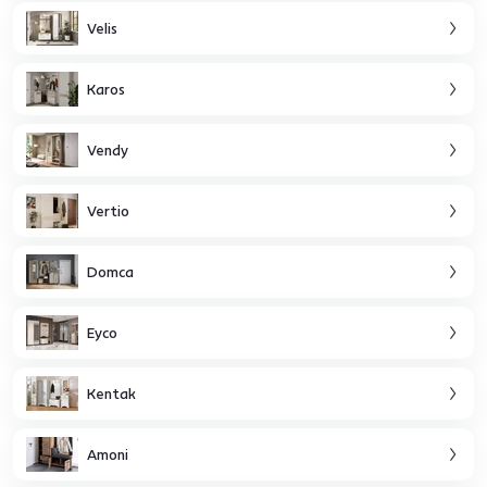
Velis
Karos
Vendy
Vertio
Domca
Eyco
Kentak
Amoni