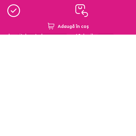
95 % din produse
Condiții de returnare a
Adaugă în coș
disponibile pe stoc în
produselor în termen de
depozitul central
60 de zile
Aflați mai multe
Aflați mai multe
Newsletter
Abonați-vă și obțineți o reducere de bun venit de
-5 %
.
În plus, vă vom trimite inspirație și oferte avantajoase
pentru casa dumneavoastră.