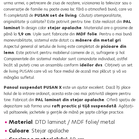
urma urmei, o petrecere de ziua de naştere, vizionarea la televizor sau o
conversaţie de familie nu poate avea loc fără o atmosferă bună, care va
fi completată de
PUSAN set de living
. Căutaţi atemporalitate,
originalitate şi calitate? Este potrivit pentru tine. Este realizat din
PAL
laminat
în design color
stejar apalache
. Materialul are o grosime de
până la
1,9 cm
. Uşile sunt fabricate din
MDF folie
. Pentru o mai bună
manevrabilitate, sistemul este dotat cu
mânere din metal gri
.
Aspectul general al setului de living este completat de
picioare din
lemn
. Este potrivit pentru mobilierul camerei de zi, sufragerie şi hol.
Componentele din sistemul modular sunt comandate individual, astfel
încât să puteţi crea un ansamblu conform
ideilor dvs
. Obţineţi un set
de living PUSAN care vă va face mediul de acasă mai plăcut şi vă va
mângâia sufletul.
Panoul suspendat PUSAN X
este un ajutor excelent. Dacă îţi place
holul de la intrare ordonat, acesta este cea mai potrivită alegere pentru
tine. Fabricat din
PAL laminat din stejar apalache
. Oferă spaţiu de
depozitare sub forma unui
raft practic şi tijă suspendată
. Agăţaţi-
vă paltoanele, jachetele şi genţile de mână pe şapte cârlige practice.
Material
: DTD laminat / MDF folie/ metal
Culoare
: Stejar apalache