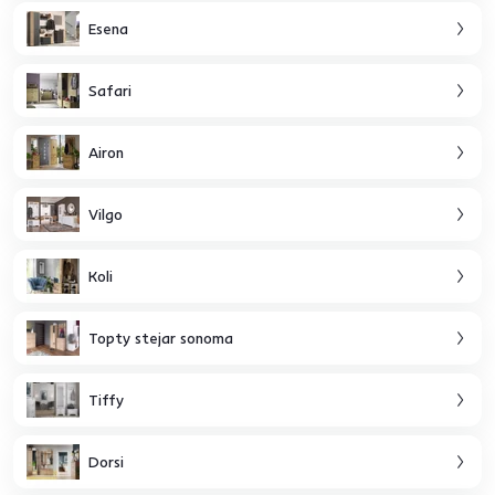
Esena
Safari
Airon
Vilgo
Koli
Topty stejar sonoma
Tiffy
Dorsi