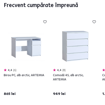
Frecvent cumpărate împreună
4,4
6
4,4
8
Birou PC, alb arctic, ARTEMIA
Comodă 4S, alb arctic,
C
ARTEMIA
A
865 lei
949 lei
1