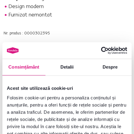
Design modern
Furnizat nemontat
Nr. produs : 0000302395
Parametri de bază
Consimțământ
Detalii
Despre
Dimensiuni și specificații
Informații despre ambalare
Acest site utilizează cookie-uri
Folosim cookie-uri pentru a personaliza conținutul și
Instrucțiuni de asamblare
anunțurile, pentru a oferi funcții de rețele sociale și pentru
a analiza traficul. De asemenea, le oferim partenerilor de
rețele sociale, de publicitate și de analize informații cu
privire la modul în care folosiți site-ul nostru. Aceștia le
Nu ați găsit informațiile dorite?
pot combina cu alte informații oferite de dvs. sau culese