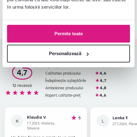
Contactați-ne și vă vom ajuta cu plăcere
în urma folosirii serviciilor lor.
0040 359 228 037
Deschideți chat-ul
Permite toate
Evaluări produs
Personalizează
Ușurința asamblării
4,8
4,7
Calitatea produsului
4,6
Îndeplinește așteptările
4,7
12
recenzii
Ambalarea produsului
4,8
Raport calitate-preț
4,6
Klaudia V.
stele
5
Lenka F.
K
L
7.7.2023, Malacky,
27.7.2024, Plave
Slovacia