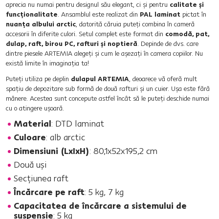
aprecia nu numai pentru designul său elegant, ci şi pentru
calitate şi
funcţionalitate
. Ansamblul este realizat din
PAL laminat
pictat în
nuanţa albului arctic
, datorită căruia puteţi combina în cameră
accesorii în diferite culori. Setul complet este format din
comodă, pat,
dulap, raft, birou PC, rafturi şi noptieră
. Depinde de dvs. care
dintre piesele ARTEMIA alegeţi şi cum le aşezaţi în camera copiilor. Nu
există limite în imaginaţia ta!
Puteţi utiliza pe deplin
dulapul ARTEMIA
, deoarece vă oferă mult
spaţiu de depozitare sub formă de două rafturi şi un cuier. Uşa este fără
mânere. Acestea sunt concepute astfel încât să le puteţi deschide numai
cu o atingere uşoară.
Material
: DTD laminat
Culoare
: alb arctic
Dimensiuni (LxIxH)
: 80,1x52x195,2 cm
Două uşi
Secţiunea raft
Încărcare pe raft
: 5 kg, 7 kg
Capacitatea de încărcare a sistemului de
suspensie
: 5 kg