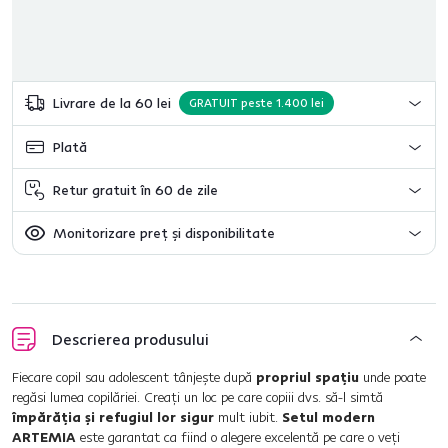
Livrare de la 60 lei
GRATUIT peste 1.400 lei
Plată
Retur gratuit în 60 de zile
Monitorizare preț și disponibilitate
Descrierea produsului
Fiecare copil sau adolescent tânjeşte după
propriul spaţiu
unde poate
regăsi lumea copilăriei. Creaţi un loc pe care copiii dvs. să-l simtă
împărăţia şi refugiul lor sigur
mult iubit.
Setul modern
ARTEMIA
este garantat ca fiind o alegere excelentă pe care o veţi