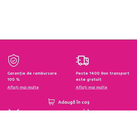
Garanție de rambursare
Peste 1400 Ron transport
100 %
este gratuit
Aflați mai multe
Aflați mai multe
Adaugă în coș
95 % din produse
Condiții de returnare a
disponibile pe stoc în
produselor în termen de
depozitul central
60 de zile