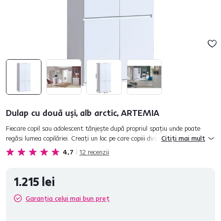
Dulap cu două uşi, alb arctic, ARTEMIA
Fiecare copil sau adolescent tânjeşte după propriul spaţiu unde poate
regăsi lumea copilăriei. Creaţi un loc pe care copiii dvs. să-l simtă
Citiți mai mult
împărăţia şi refugiul lor sigur mult iubit. Setul...
4,7
12
recenzii
1.215 lei
Garanția celui mai bun preț