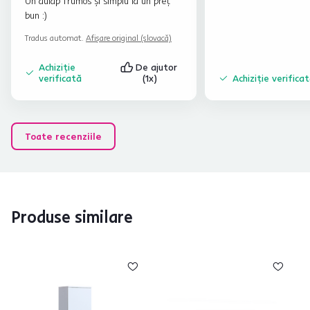
Un dulap frumos și simplu la un preț
bun :)
Tradus automat.
Afișare original (slovacă)
Achiziție
De ajutor
verificată
(1x)
Achiziție verifica
Toate recenziile
Produse similare