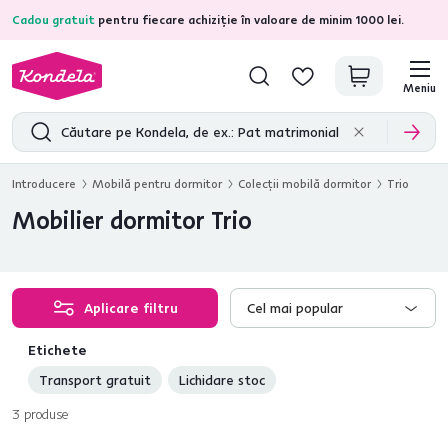
Cadou gratuit
pentru fiecare achiziție în valoare de minim 1000 lei.
4,7
31.285
recenzii de produs verificate
Meniu
Introducere
Mobilă pentru dormitor
Colecţii mobilă dormitor
Trio
Mobilier dormitor Trio
Aplicare filtru
Cel mai popular
Etichete
Transport gratuit
Lichidare stoc
3
produse