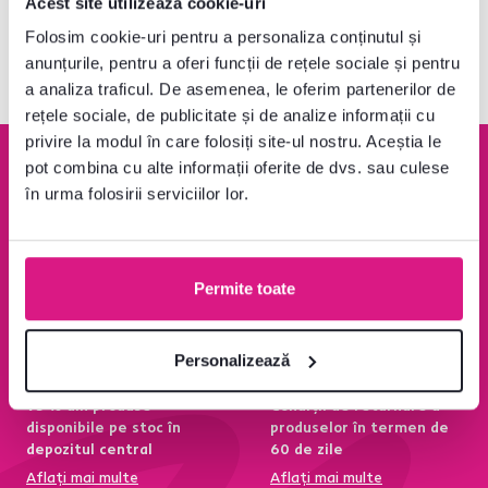
Acest site utilizează cookie-uri
V-ați uitat la produsele
3
de la
3
Folosim cookie-uri pentru a personaliza conținutul și
anunțurile, pentru a oferi funcții de rețele sociale și pentru
a analiza traficul. De asemenea, le oferim partenerilor de
rețele sociale, de publicitate și de analize informații cu
privire la modul în care folosiți site-ul nostru. Aceștia le
pot combina cu alte informații oferite de dvs. sau culese
în urma folosirii serviciilor lor.
Garanție de rambursare
Peste 1400 Ron transport
100 %
este gratuit
Permite toate
Aflați mai multe
Aflați mai multe
Personalizează
95 % din produse
Condiții de returnare a
disponibile pe stoc în
produselor în termen de
depozitul central
60 de zile
Aflați mai multe
Aflați mai multe