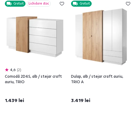
Gratuit
Lichidare stoc
Gratuit
4,6
2
Comodă 2D4S, alb / stejar craft
Dulap, alb / stejar craft auriu,
auriu, TRIO
TRIO A
1.439 lei
3.419 lei