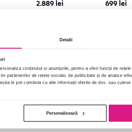
2.889 lei
699 lei
Detalii
Gratuit
uri
rsonaliza conținutul și anunțurile, pentru a oferi funcții de rețele
im partenerilor de rețele sociale, de publicitate și de analize info
ceștia le pot combina cu alte informații oferite de dvs. sau culese î
Personalizează
are, pin
Pat, pin nordic/stejar
ălbatic,
sălbatic, 160x200, ROYAL