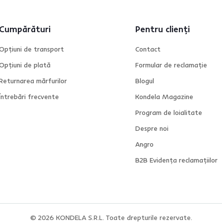
Cumpărături
Pentru clienți
Opțiuni de transport
Contact
Opțiuni de plată
Formular de reclamație
Returnarea mărfurilor
Blogul
Întrebări frecvente
Kondela Magazine
Program de loialitate
Despre noi
Angro
B2B Evidența reclamațiilor
© 2026
KONDELA S.R.L. Toate drepturile rezervate.