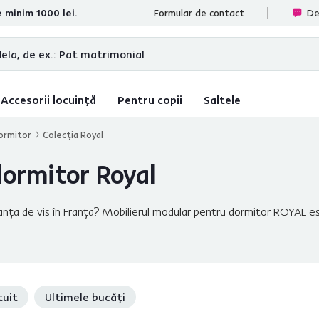
e minim 1000 lei.
te
Formular de contact
De
Accesorii locuință
Pentru copii
Saltele
dormitor
Colecţia Royal
dormitor Royal
n vacanţa de vis în Franţa? Mobilierul modular pentru dormitor ROYAL 
zitaţi să transformaţi dormitorul într-o oază de relaxare în stil prov
tuit
Ultimele bucăți