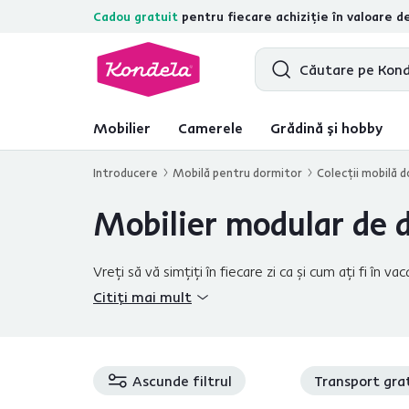
Cadou gratuit
pentru fiecare achiziție în valoare d
4,7
31.157
recenzii de produs verifica
Mobilier
Camerele
Grădină și hobby
Introducere
Mobilă pentru dormitor
Colecţii mobilă 
Mobilier modular de 
Vreţi să vă simţiţi în fiecare zi ca şi cum aţi fi î
elegantă, franţuzească, oricărui tip de interior. Nu e
Citiți mai mult
mobilier din ansamblul modular.
Ascunde filtrul
Transport gra