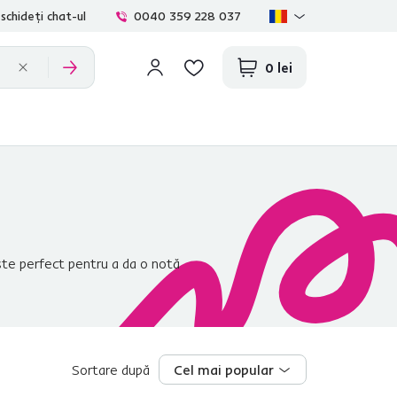
schideți chat-ul
0040 359 228 037
0 lei
este perfect pentru a da o notă
ensal cu ajutorul pieselor de
Sortare după
Cel mai popular
Cel mai popular