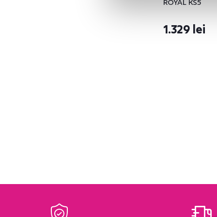
ROYAL KS5
Execuţie
Suspendabil
1
1.329 lei
Caracteristici
Cu oglindă
1
Cu bară
1
Cu sertare
4
Cu rafturi
2
Cu cadru
1
Suprafaţa de
dormit (cm)
160x200
2
Decoraţiuni