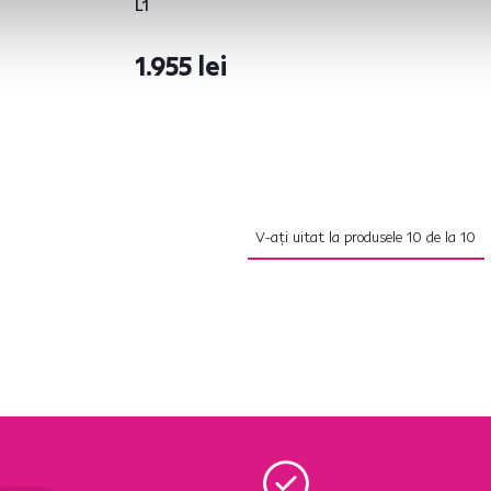
L1
1.955 lei
V-ați uitat la produsele
10
de la
10