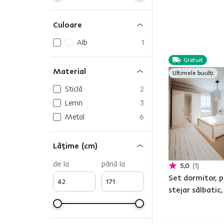
Culoare
Alb
1
Gratuit
Material
Ultimele bucăți
Sticlă
2
Lemn
3
Metal
6
Lăţime (cm)
de la
până la
5,0
1
Set dormitor, p
stejar sălbatic