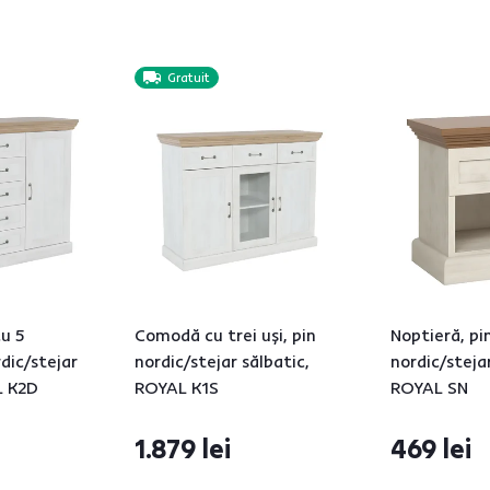
Gratuit
u 5
Comodă cu trei uşi, pin
Noptieră, pi
rdic/stejar
nordic/stejar sălbatic,
nordic/stejar
L K2D
ROYAL K1S
ROYAL SN
1.879 lei
469 lei