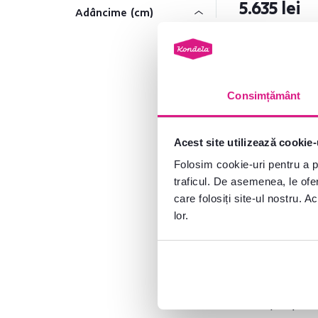
5.635 lei
Adâncime (cm)
de la
până la
Consimțământ
Înălţime (cm)
Acest site utilizează cookie-
de la
până la
Folosim cookie-uri pentru a pe
traficul. De asemenea, le ofer
care folosiți site-ul nostru. A
lor.
Livrat
4,8
1
Cu somieră
2
Comodă, 5 sert
nordic/stejar s