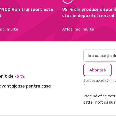
 1400 Ron transport este
95 % din produse disponib
t
stoc în depozitul central
 mai multe
Aflați mai multe
Abonare
enit de
-5 %
.
Sunt de acord să-mi tr
*
e avantajoase pentru casa
Vreți să aflați tot
astfel încât să nu r