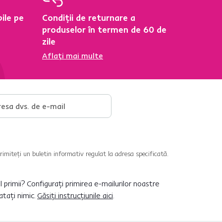
ile pe
Condiții de returnare a
produselor în termen de 60 de
zile
Aflați mai multe
imiteți un buletin informativ regulat la adresa specificată.
ul primii? Configurați primirea e-mailurilor noastre
atați nimic.
Găsiți instrucțiunile aici
.