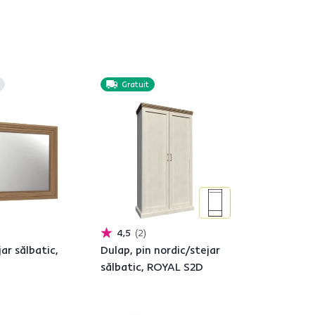
Gratuit
4,5
2
ar sălbatic,
Dulap, pin nordic/stejar
sălbatic, ROYAL S2D