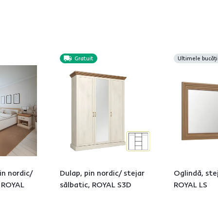
Gratuit
Ultimele bucăți
in nordic/
Dulap, pin nordic/ stejar
Oglindă, stej
, ROYAL
sălbatic, ROYAL S3D
ROYAL LS