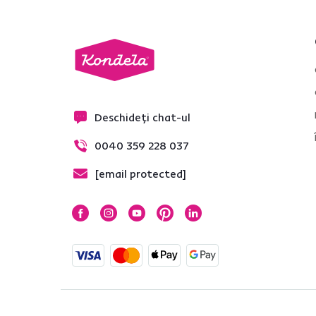
Combinat
Da
2
Lucios
Nu
3
Deschideți chat-ul
Cu picioruşe
0040 359 228 037
Nu
3
[email protected]
Cu rafturi
Da
4
Utilizare
Hol
1
Baie
1