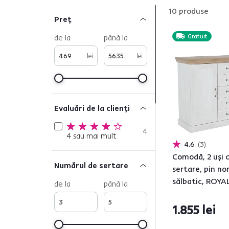
10
produse
Preț
de la
până la
Gratuit
lei
lei
Evaluări de la clienți
4
4 sau mai mult
4,6
3
Comodă, 2 uşi c
Numărul de sertare
sertare, pin no
sălbatic, ROYA
de la
până la
1.855 lei