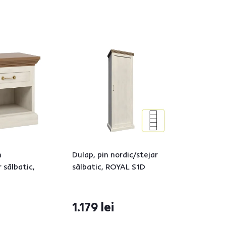
n
Dulap, pin nordic/stejar
 sălbatic,
sălbatic, ROYAL S1D
1.179 lei