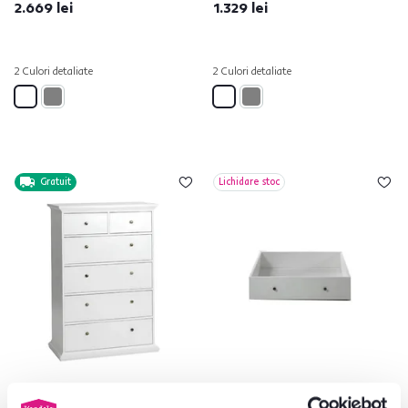
2.669 lei
1.329 lei
2 Culori detaliate
2 Culori detaliate
Gratuit
Lichidare stoc
Comodă PAL înfoliat/MDF lăcuit,
Spaţiu de depozitare cu rotile