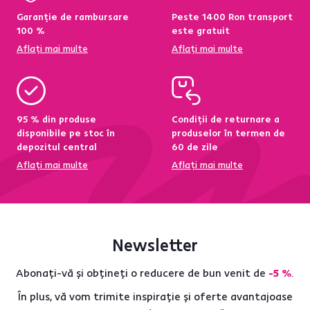
Garanție de rambursare
Peste 1400 Ron transport
100 %
este gratuit
Aflați mai multe
Aflați mai multe
95 % din produse
Condiții de returnare a
disponibile pe stoc în
produselor în termen de
depozitul central
60 de zile
Aflați mai multe
Aflați mai multe
Newsletter
Abonați-vă și obțineți o reducere de bun venit de
-5 %
.
În plus, vă vom trimite inspirație și oferte avantajoase