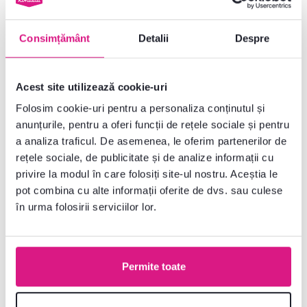
alb, PARIS 76718
sub pat 77805, PAL înfoliat/MDF
lăcuit, alb, PARIS
Consimțământ
Detalii
Despre
1.819 lei
239 lei
Acest site utilizează cookie-uri
2 Culori detaliate
Folosim cookie-uri pentru a personaliza conținutul și
anunțurile, pentru a oferi funcții de rețele sociale și pentru
a analiza traficul. De asemenea, le oferim partenerilor de
rețele sociale, de publicitate și de analize informații cu
privire la modul în care folosiți site-ul nostru. Aceștia le
Ultimele bucăți
pot combina cu alte informații oferite de dvs. sau culese
în urma folosirii serviciilor lor.
Permite toate