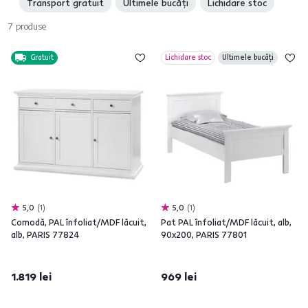
Transport gratuit
Ultimele bucăți
Lichidare stoc
7
produse
Gratuit
Lichidare stoc
Ultimele bucăți
5,0
1
5,0
1
Comodă, PAL înfoliat/MDF lăcuit,
Pat PAL înfoliat/MDF lăcuit, alb,
alb, PARIS 77824
90x200, PARIS 77801
1.819 lei
969 lei