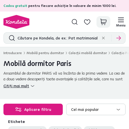
Cadou gratuit
pentru fiecare achiziție în valoare de minim 1000 lei.
4,7
31.375
recenzii de produs verificate
Meniu
Introducere
Mobilă pentru dormitor
Colecţii mobilă dormitor
Colecţia Pa
Mobilă dormitor Paris
Ansamblul de dormitor PARIS vă va încânta de la prima vedere. La cea de
a doua vedere descoperiţi toate avantajele şi calităţile sale, care nu sunt
deloc puţine. Lăsaţi-vă seduşi şi impresionaţi de calitatea deosebită a
Citiți mai mult
materialelor folosite, dar şi de designul cu un caracter aparte.
Aplicare filtru
Cel mai popular
Etichete