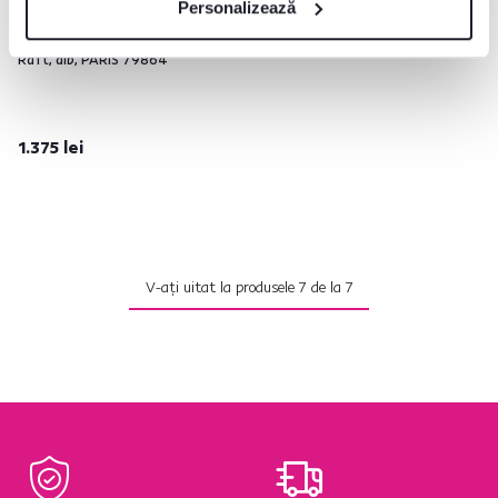
Personalizează
Raft, alb, PARIS 79864
1.375 lei
V-ați uitat la produsele
7
de la
7