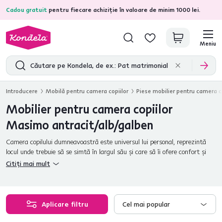
Cadou gratuit
pentru fiecare achiziție în valoare de minim 1000 lei.
4,7
31.285
recenzii de produs verificate
Meniu
Introducere
Mobilă pentru camera copiilor
Piese mobilier pentru camera co
Mobilier pentru camera copiilor
Masimo antracit/alb/galben
Camera copilului dumneavoastră este universul lui personal, reprezintă
locul unde trebuie să se simtă în largul său şi care să îi ofere confort şi
relaxare. Ansamblul de mobilier MASIMO va dezvolta la copiii
Citiți mai mult
dumneavoastră curiozitatea, imaginaţia şi creativitatea. Este
confecţionat din PAL melaminat de calitate, în culori moderne de antracit,
alb şi galben.
Aplicare filtru
Cel mai popular