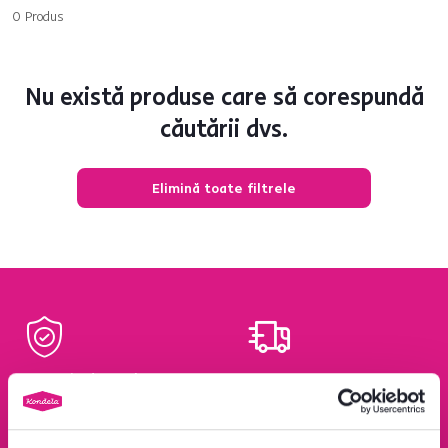
0
Produs
Nu există produse care să corespundă
căutării dvs.
Elimină toate filtrele
Garanție de rambursare
Peste 1400 Ron transport
100 %
este gratuit
Aflați mai multe
Aflați mai multe