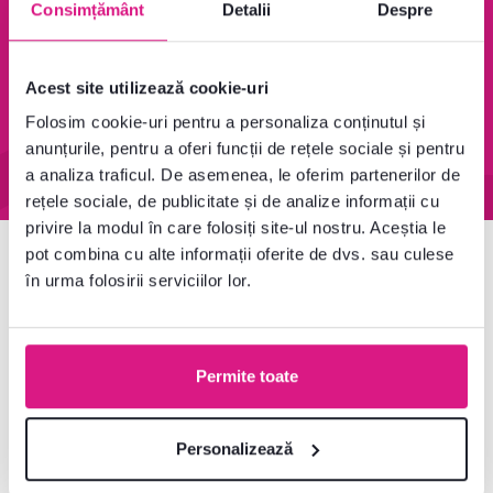
Consimțământ
Detalii
Despre
95 % din produse
Condiții de returnare a
Acest site utilizează cookie-uri
disponibile pe stoc în
produselor în termen de
Folosim cookie-uri pentru a personaliza conținutul și
depozitul central
60 de zile
anunțurile, pentru a oferi funcții de rețele sociale și pentru
Aflați mai multe
Aflați mai multe
a analiza traficul. De asemenea, le oferim partenerilor de
rețele sociale, de publicitate și de analize informații cu
privire la modul în care folosiți site-ul nostru. Aceștia le
pot combina cu alte informații oferite de dvs. sau culese
Newsletter
în urma folosirii serviciilor lor.
Abonați-vă și obțineți o reducere de bun venit de
-5 %
.
În plus, vă vom trimite inspirație și oferte avantajoase
Permite toate
pentru casa dumneavoastră.
Personalizează