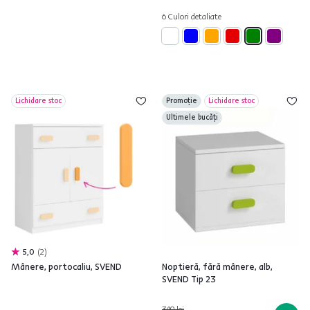
6 Culori detaliate
Lichidare stoc
Promoție
Lichidare stoc
Ultimele bucăți
5,0
2
Mânere, portocaliu, SVEND
Noptieră, fără mânere, alb,
SVEND Tip 23
349 lei