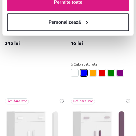
Permite toate
5,0
2
Set de autocolante, formulă,
Mânere, albastru, SVEND
Personalizează
SVEND
245 lei
16 lei
6 Culori detaliate
Lichidare stoc
Lichidare stoc