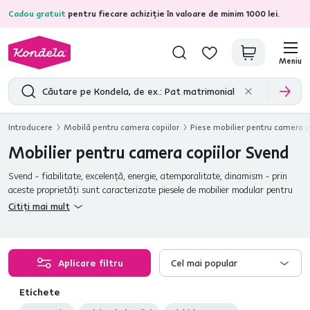
Cadou gratuit
pentru fiecare achiziție în valoare de minim 1000 lei.
4,7
31.211
recenzii de produs verificate
Meniu
Introducere
Mobilă pentru camera copiilor
Piese mobilier pentru camera co
Mobilier pentru camera copiilor Svend
Svend - fiabilitate, excelenţă, energie, atemporalitate, dinamism - prin
aceste proprietăţi sunt caracterizate piesele de mobilier modular pentru
camerele de băieţi. Decoraţi mobilierul cu mânere sau autocolante şi
Citiți mai mult
obţineţi cu uşurinţă o cameră cu adevărat specială în care micuţului îi va
plăcea să petreacă timp.
Aplicare filtru
Cel mai popular
Etichete