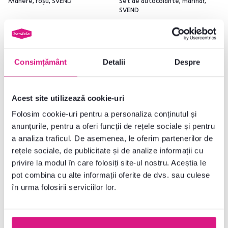
Mânere, roşu, SVEND
Set de autocolante, marinar,
SVEND
16 lei
245 lei
Consimțământ
Detalii
Despre
6 Culori detaliate
Acest site utilizează cookie-uri
Folosim cookie-uri pentru a personaliza conținutul și
anunțurile, pentru a oferi funcții de rețele sociale și pentru
a analiza traficul. De asemenea, le oferim partenerilor de
Lichidare stoc
Lichidare stoc
rețele sociale, de publicitate și de analize informații cu
privire la modul în care folosiți site-ul nostru. Aceștia le
pot combina cu alte informații oferite de dvs. sau culese
în urma folosirii serviciilor lor.