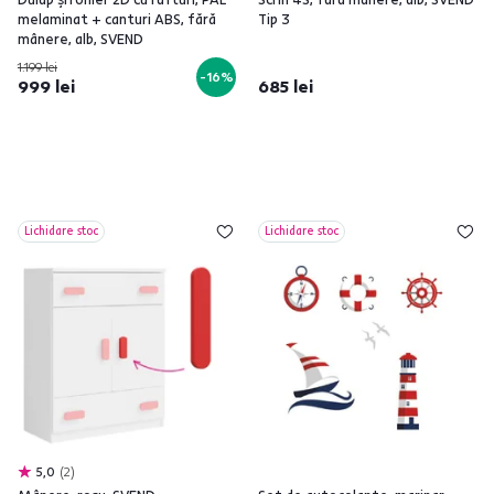
melaminat + canturi ABS, fără
Tip 3
mânere, alb, SVEND
1.199 lei
-16%
999 lei
685 lei
Lichidare stoc
Lichidare stoc
5,0
2