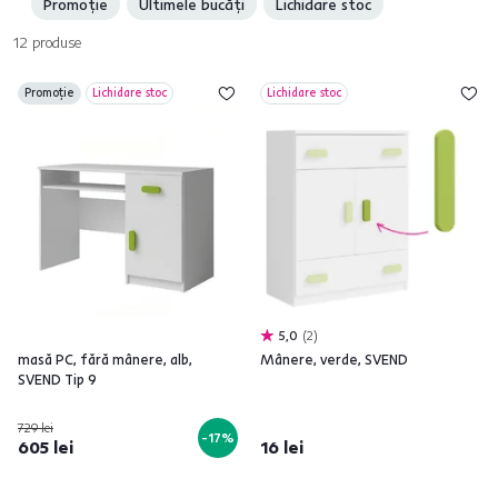
Promoție
Ultimele bucăți
Lichidare stoc
12
produse
Promoție
Lichidare stoc
Lichidare stoc
5,0
2
masă PC, fără mânere, alb,
Mânere, verde, SVEND
SVEND Tip 9
729 lei
-17%
605 lei
16 lei