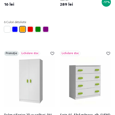
-17%
16 lei
289 lei
6 Culori detaliate
Promoție
Lichidare stoc
Lichidare stoc
Dulap şifonier 2D cu rafturi, PAL
Scrin 4S, fără mânere, alb, SVEND