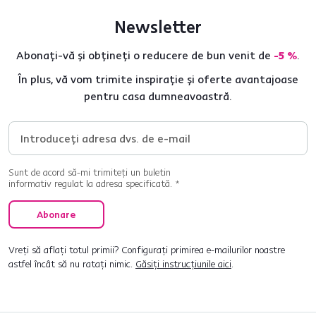
Newsletter
Abonați-vă și obțineți o reducere de bun venit de
-5 %
.
În plus, vă vom trimite inspirație și oferte avantajoase
pentru casa dumneavoastră.
Sunt de acord să-mi trimiteți un buletin
informativ regulat la adresa specificată. *
Abonare
Vreți să aflați totul primii? Configurați primirea e-mailurilor noastre
astfel încât să nu ratați nimic.
Găsiți instrucțiunile aici
.