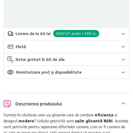
Livrare de la 60 lei
GRATUIT peste 1.400 lei
Plată
Retur gratuit în 60 de zile
Monitorizare preț și disponibilitate
Descrierea produsului
Sunteţi în căutarea unei uşi glisante care să combine
eficienţa
şi
designul
modern
? Soluţia potrivită sunt
uşile glisantă BERI
. Acestea
sunt potrivite pentru separarea diferitelor camere, cum ar fi camera de
zi, sala de mese sau biroul. Veţi aprecia faptul că acestea sunt