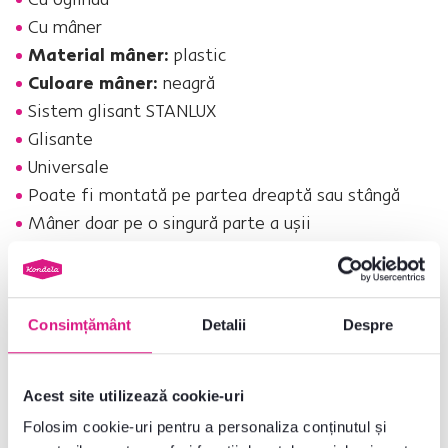
Cu mâner
Material mâner:
plastic
Culoare mâner:
neagră
Sistem glisant STANLUX
Glisante
Universale
Poate fi montată pe partea dreaptă sau stângă
Mâner doar pe o singură parte a uşii
Livrat cu plinte decorative
Plintele decorative sunt autoadezive, ele
trebuie lipite manual
Livrat dezasamblat
Consimțământ
Detalii
Despre
Căutaţi un alt tip de masă sau nu vă place culoarea? Exploraţi întreaga
noastră ofertă de
uşi glisante
.
Acest site utilizează cookie-uri
Folosim cookie-uri pentru a personaliza conținutul și
Nr. produs : 0000398196