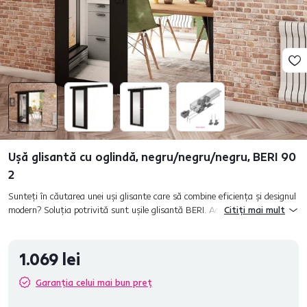
Uşă glisantă cu oglindă, negru/negru/negru, BERI 90
2
Sunteţi în căutarea unei uşi glisante care să combine eficienţa şi designul
modern? Soluţia potrivită sunt uşile glisantă BERI. Acestea sunt potrivite
Citiți mai mult
pentru separarea diferitelor camere, cum ar f...
1.069 lei
Garanția celui mai bun preț