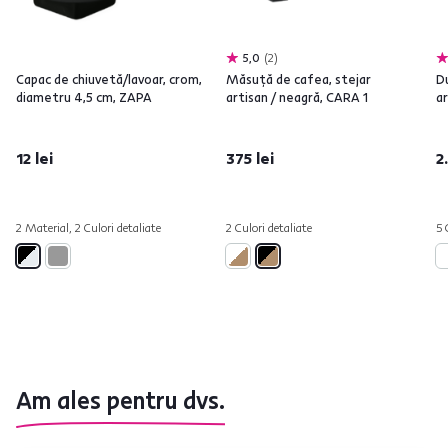
5,0
2
Capac de chiuvetă/lavoar, crom,
Măsuţă de cafea, stejar
Du
diametru 4,5 cm, ZAPA
artisan / neagră, CARA 1
a
12 lei
375 lei
2
2 Material, 2 Culori detaliate
2 Culori detaliate
5 
Am ales pentru dvs.