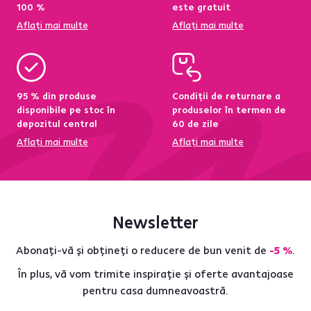
100 %
este gratuit
Aflați mai multe
Aflați mai multe
95 % din produse
Condiții de returnare a
disponibile pe stoc în
produselor în termen de
depozitul central
60 de zile
Aflați mai multe
Aflați mai multe
Newsletter
Abonați-vă și obțineți o reducere de bun venit de
-5 %
.
În plus, vă vom trimite inspirație și oferte avantajoase
pentru casa dumneavoastră.