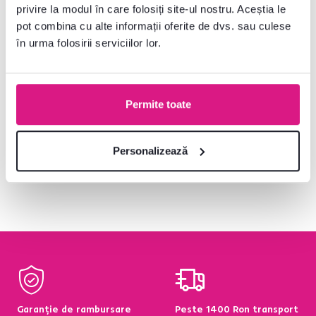
privire la modul în care folosiți site-ul nostru. Aceștia le
1.275 lei
1.029 lei
pot combina cu alte informații oferite de dvs. sau culese
în urma folosirii serviciilor lor.
2 Culori detaliate
2 Culori detaliate
Permite toate
Personalizează
V-ați uitat la produsele
6
de la
6
Garanție de rambursare
Peste 1400 Ron transport