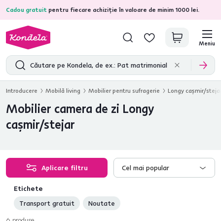
Cadou gratuit
pentru fiecare achiziție în valoare de minim 1000 lei.
4,7
31.211
recenzii de produs verificate
Meniu
Introducere
Mobilă living
Mobilier pentru sufragerie
Longy caşmir/steja
Mobilier camera de zi Longy
caşmir/stejar
Aplicare filtru
Cel mai popular
Etichete
Transport gratuit
Noutate
6
produse