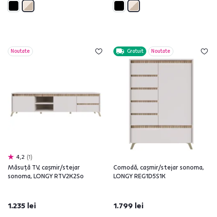
Noutate
Gratuit
Noutate
4,2
1
Măsuţă TV, caşmir/stejar
Comodă, caşmir/stejar sonoma,
sonoma, LONGY RTV2K2So
LONGY REG1D5S1K
1.235 lei
1.799 lei