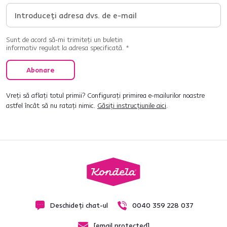
Sunt de acord să-mi trimiteți un buletin
informativ regulat la adresa specificată. *
Abonare
Vreți să aflați totul primii? Configurați primirea e-mailurilor noastre
astfel încât să nu ratați nimic.
Găsiți instrucțiunile aici
.
Deschideți chat-ul
0040 359 228 037
[email protected]