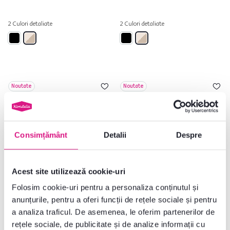
2 Culori detaliate
2 Culori detaliate
Noutate
Noutate
Consimțământ
Detalii
Despre
Acest site utilizează cookie-uri
Folosim cookie-uri pentru a personaliza conținutul și
5,0
2
anunțurile, pentru a oferi funcții de rețele sociale și pentru
Comodă, caşmir/stejar sonoma,
Măsuţă TV, caşmir/stejar
a analiza traficul. De asemenea, le oferim partenerilor de
LONGY REG2D1S1K
sonoma, LONGY RTV1K2So
rețele sociale, de publicitate și de analize informații cu