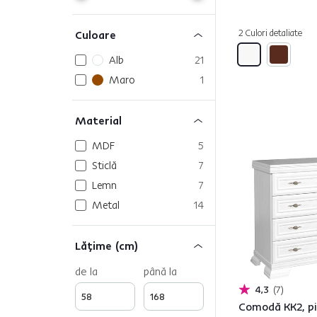
2 Culori detaliate
Culoare
Alb
21
Maro
1
Material
MDF
5
Sticlă
7
Lemn
7
Metal
14
Lăţime (cm)
de la
până la
4,3
7
Comodă KK2, p