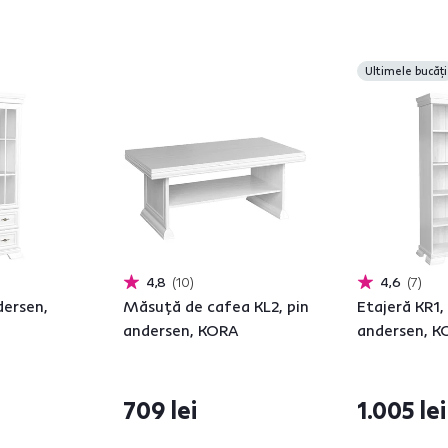
Ultimele bucăți
4,8
10
4,6
7
dersen,
Măsuţă de cafea KL2, pin
Etajeră KR1,
andersen, KORA
andersen, 
709 lei
1.005 lei