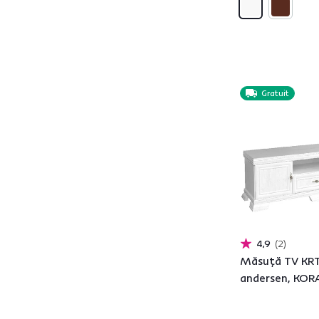
Cu rafturi
Da
6
Gratuit
Utilizare
Hol
1
Dormitor
13
Sufragerie
13
Numărul uşilor
de la
până la
4,9
2
Măsuţă TV KRT
andersen, KO