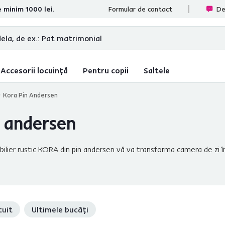
e minim 1000 lei.
ate
Formular de contact
De
Accesorii locuință
Pentru copii
Saltele
Kora Pin Andersen
n andersen
obilier rustic KORA din pin andersen vă va transforma camera de zi 
 etajere - toate sunt disponibile în selecţia de mobilă pentru livin
tuit
Ultimele bucăți