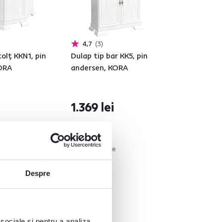
4,7
3
olţ KKN1, pin
Dulap tip bar KK5, pin
KORA
andersen, KORA
1.369 lei
2 Culori detaliate
Despre
 sociale și pentru a analiza