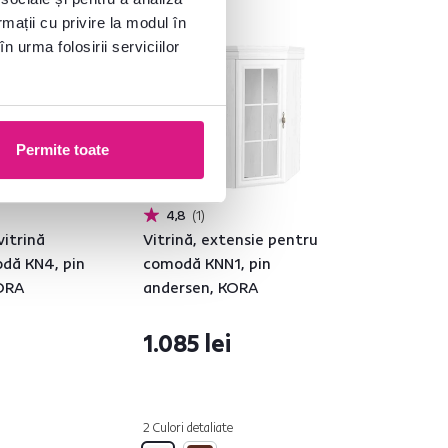
rmații cu privire la modul în
n urma folosirii serviciilor
Permite toate
4,8
1
vitrină
Vitrină, extensie pentru
dă KN4, pin
comodă KNN1, pin
KORA
andersen, KORA
1.085 lei
2 Culori detaliate