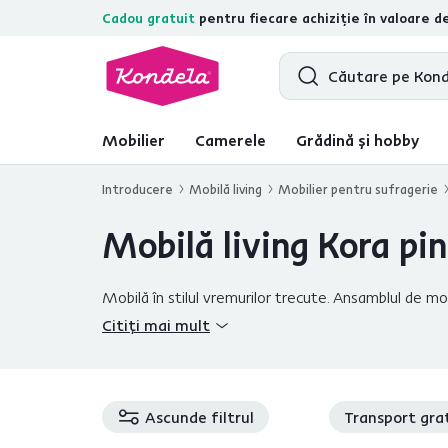
Cadou gratuit
pentru fiecare achiziție în valoare d
4,7
31.285
recenzii de produs verific
Mobilier
Camerele
Grădină și hobby
Introducere
Mobilă living
Mobilier pentru sufragerie
Mobilă living Kora pi
Mobilă în stilul vremurilor trecute. Ansamblul de m
camera şi îi adaugă eleganţă. Vitrine, comode, mese,
Citiți mai mult
Ascunde filtrul
Transport gra