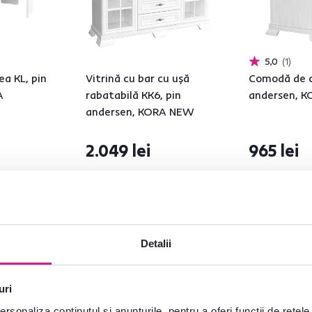
5,0
1
a KL, pin
Vitrină cu bar cu uşă
Comodă de c
A
rabatabilă KK6, pin
andersen, 
andersen, KORA NEW
2.049 lei
965 lei
2 Culori detaliate
Detalii
uri
rsonaliza conținutul și anunțurile, pentru a oferi funcții de rețele