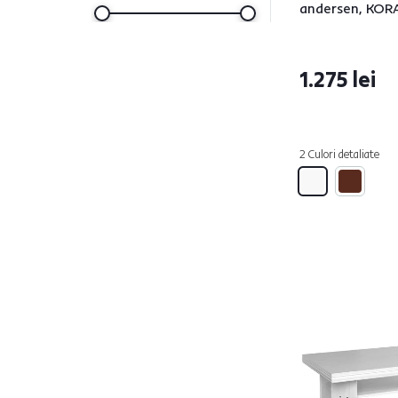
andersen, KOR
Adâncime (cm)
1.275 lei
de la
până la
2 Culori detaliate
Înălţime (cm)
de la
până la
Execuţie