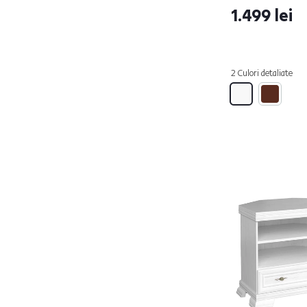
Cu iluminare LED
1.499 lei
Nu
14
2 Culori detaliate
Cu uşă
Da
15
Nu
1
Cu uşi glisante
Nu
6
Cu sertare
Da
10
Nu
6
Faţă