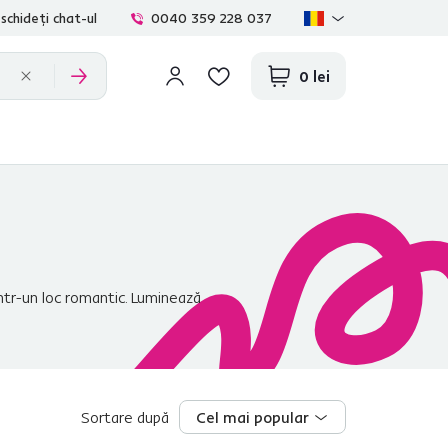
schideți chat-ul
0040 359 228 037
0 lei
într-un loc romantic. Luminează
g KORA.
Sortare după
Cel mai popular
Cel mai popular