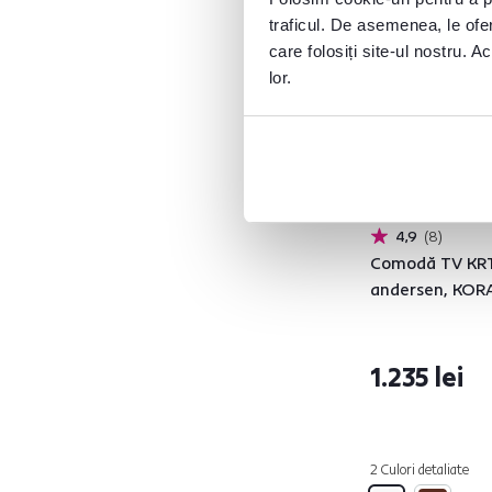
Pin andersen
15
traficul. De asemenea, le ofer
care folosiți site-ul nostru. A
lor.
Combinat
Da
3
Lucios
Nu
17
4,9
8
Comodă TV KRT
Cu picioruşe
andersen, KOR
Da
12
Nu
3
1.235 lei
Greutate maximă
susţinută
2 Culori detaliate
Da
3