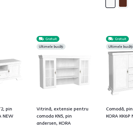
Gratuit
Gratuit
Ultimele bucăți
Ultimele bucăți
2, pin
Vitrină, extensie pentru
Comodă, pin
RA NEW
comoda KN5, pin
KORA KK6P
andersen, KORA