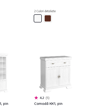
2 Culori detaliate
4,2
5
, pin
Comodă KK1, pin