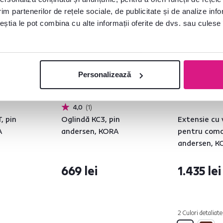
Gratuit
im partenerilor de rețele sociale, de publicitate și de analize info
ceștia le pot combina cu alte informații oferite de dvs. sau culese î
Personalizează
4,0
1
, pin
Oglindă KC3, pin
Extensie cu 
A
andersen, KORA
pentru como
andersen, 
669 lei
1.435 lei
2 Culori detaliate