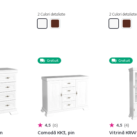
2 Culori detaliate
2 Culori detaliate
Gratuit
Gratuit
4,5
6
4,5
4
in
Comodă KK3, pin
Vitrină KRW1