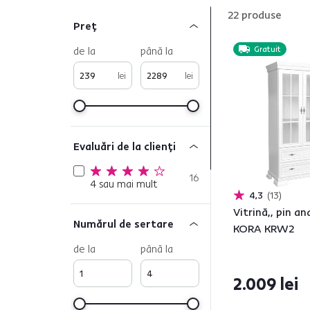
22
produse
Preț
de la
până la
Gratuit
lei
lei
Evaluări de la clienți
16
4 sau mai mult
4,3
13
Vitrină,, pin an
Numărul de sertare
KORA KRW2
de la
până la
2.009 lei