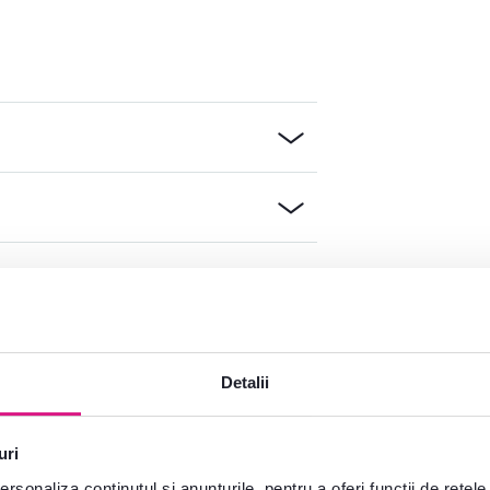
Detalii
uri
e?
rsonaliza conținutul și anunțurile, pentru a oferi funcții de rețele