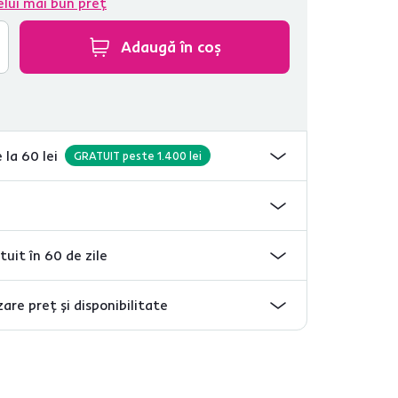
elui mai bun preț
Adaugă în coș
 la 60 lei
GRATUIT peste 1.400 lei
tuit în 60 de zile
are preț și disponibilitate