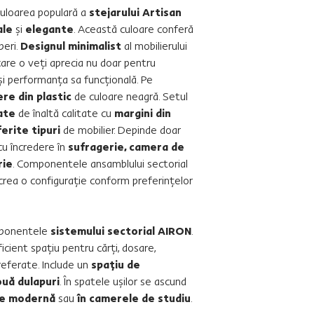
culoarea populară a
stejarului Artisan
ale
şi
elegante
. Această culoare conferă
peri.
Designul minimalist
al mobilierului
are o veţi aprecia nu doar pentru
 şi performanţa sa funcţională. Pe
re din plastic
de culoare neagră. Setul
ate
de înaltă calitate cu
margini din
ferite tipuri
de mobilier. Depinde doar
cu încredere în
sufragerie, camera de
rie
. Componentele ansamblului sectorial
i crea o configuraţie conform preferinţelor
mponentele
sistemului sectorial AIRON
.
ficient spaţiu pentru cărţi, dosare,
eferate. Include un
spaţiu de
uă dulapuri
. În spatele uşilor se ascund
ie modernă
sau
în camerele de studiu
.