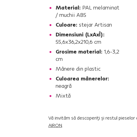
Material:
PAL melaminat
/ muchii ABS
Culoare:
stejar Artisan
Dimensiuni (LxAxÎ):
55,6x36,2x210,6 cm
Grosime material:
1,6-3,2
cm
Mânere din plastic
Culoarea mânerelor:
neagră
Mixtă
Vă invităm să descoperiţi şi restul piesel
AIRON
.