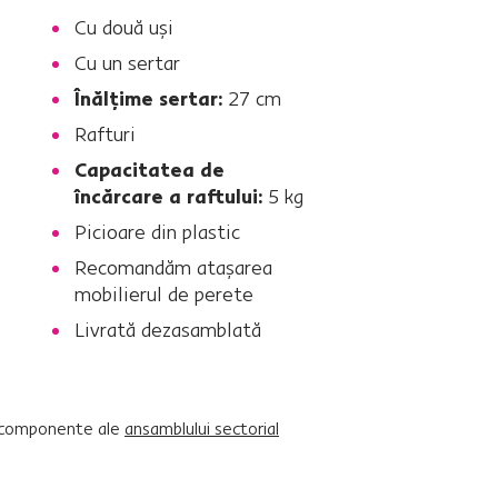
Cu două uşi
Cu un sertar
Înălţime sertar:
27 cm
Rafturi
Capacitatea de
încărcare a raftului:
5 kg
Picioare din plastic
Recomandăm ataşarea
mobilierul de perete
Livrată dezasamblată
or componente ale
ansamblului sectorial