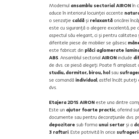
Modernul
ansamblu sectorial AIRON
în 
aduce în interiorul locuinţei accente
natur
o senzaţie
caldă
şi
relaxantă
oricărei încă
este cu siguranţă o alegere excelentă, pe c
aspectul său elegant, ci şi pentru calitatea
diferitele piese de mobilier se găsesc
mâne
este fabricat din
plăci aglomerate lamin
ABS
. Ansamblul sectorial
AIRON
include
di
de dvs. ce piesă alegeţi. Poate fi amplasat 
studiu, dormitor, birou, hol
sau
sufrage
se comandă
individual
, astfel încât puteţ
dvs.
Etajera 2D1S AIRON
este una dintre co
Este un
ajutor foarte practic
, oferind su
documente sau pentru decoraţiunile dvs. pr
depozitare
sub forma
unui sertar
şi a
do
3 rafturi
. Este potrivită în orice
sufrager