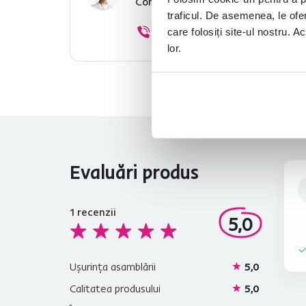
Contactați-ne și vă vom ajuta cu 
traficul. De asemenea, le ofer
0040 359 228 037
care folosiți site-ul nostru. A
lor.
Evaluări produs
1
recenzii
5,0
Ușurința asamblării
5,0
Calitatea produsului
5,0