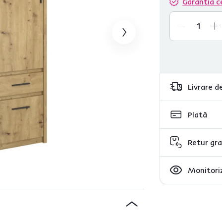
Garanția c
Livrare de
Plată
Retur gra
Monitoriz