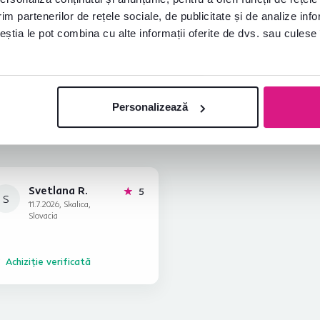
plăcere
im partenerilor de rețele sociale, de publicitate și de analize info
Deschideți chat-ul
ceștia le pot combina cu alte informații oferite de dvs. sau culese î
Personalizează
Svetlana R.
stele
5
S
11.7.2026, Skalica,
Slovacia
Achiziție verificată