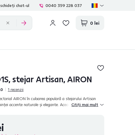
schideți chat-ul
0040 359 228 037
0 lei
1S, stejar Artisan, AIRON
,0
1
recenzii
torial AIRON în culoarea populară a stejarului Artisan
cuinţei accente naturale şi elegante. Această culoare conferă
Citiți mai mult
axantă oricăr...
i