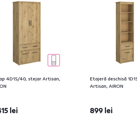
ap 4D1S/40, stejar Artisan,
Etajeră deschisă 1D1S
RON
Artisan, AIRON
415 lei
899 lei