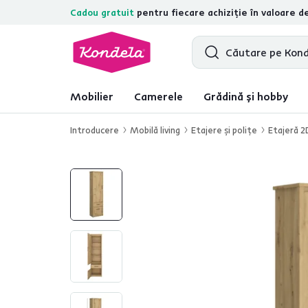
Cadou gratuit
pentru fiecare achiziție în valoare d
4,7
31.157
recenzii de produs verifica
Mobilier
Camerele
Grădină și hobby
Introducere
Mobilă living
Etajere şi poliţe
Etajeră 2