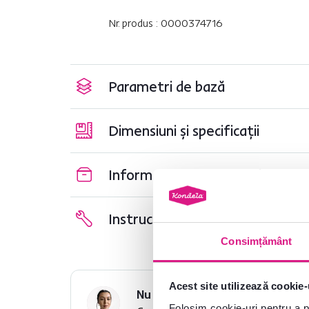
Nr. produs : 0000374716
Parametri de bază
Dimensiuni și specificații
Informații despre ambalare
Instrucțiuni de asamblare
Consimțământ
Acest site utilizează cookie-
Nu ați găsit informațiile dorit
Folosim cookie-uri pentru a pe