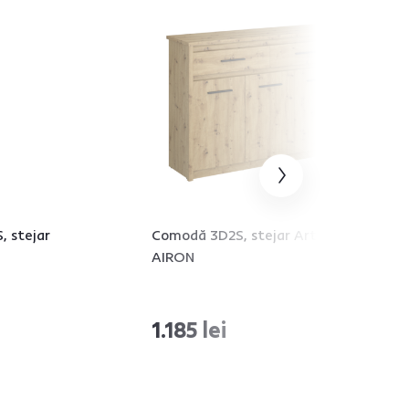
, stejar
Comodă 3D2S, stejar Artisan,
AIRON
1.185 lei