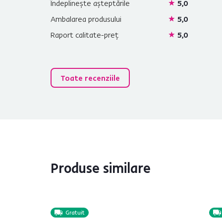
Îndeplinește așteptările
5,0
Ambalarea produsului
5,0
Raport calitate-preț
5,0
Toate recenziile
Produse similare
Gratuit