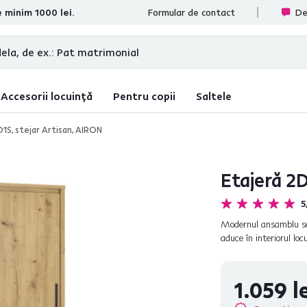
e minim 1000 lei.
te
Formular de contact
De
Accesorii locuință
Pentru copii
Saltele
D1S, stejar Artisan, AIRON
Etajeră 2D
5
Modernul ansamblu sec
aduce în interiorul lo
o senzaţie caldă şi rel
1.059 le