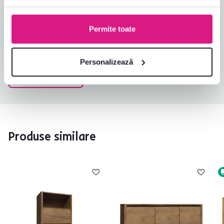
9.3.2025, Košice-Staré
Mesto, Slovacia
Permite toate
Achiziție verificată
Personalizează
Toate recenziile
Produse similare