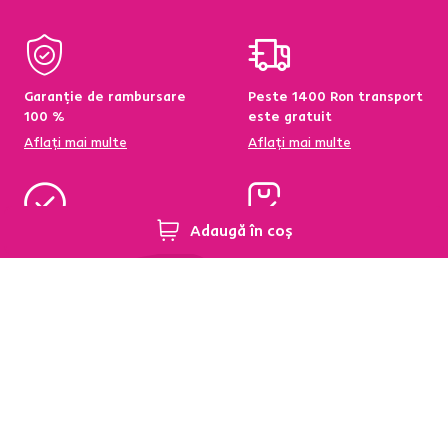
Garanție de rambursare
Peste 1400 Ron transport
100 %
este gratuit
Aflați mai multe
Aflați mai multe
Adaugă în coș
95 % din produse
Condiții de returnare a
disponibile pe stoc în
produselor în termen de
depozitul central
60 de zile
Aflați mai multe
Aflați mai multe
Newsletter