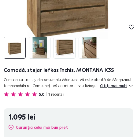
Comodă, stejar lefkas închis, MONTANA K3S
Comoda cu trei uşi din ansamblu Montana vă este oferită de Magazinul
tempomobila.ro. Compuneţi-vă dormitorul sau livingul după propriile idei.
Citiți mai mult
Este fabricată din PAL melaminat cu margini ABS în c...
5,0
1
recenzii
1.095 lei
Garanția celui mai bun preț