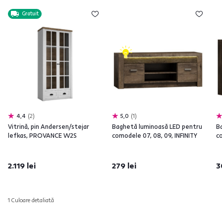
Gratuit
4,4
2
5,0
1
Vitrină, pin Andersen/stejar
Baghetă luminoasă LED pentru
B
lefkas, PROVANCE W2S
comodele 07, 08, 09, INFINITY
co
2.119 lei
279 lei
3
1 Culoare detaliată