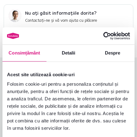
Nu ați găsit informațiile dorite?
Contactați-ne și vă vom ajuta cu plăcere
0040 359 228 037
Deschideți chat-ul
Consimțământ
Detalii
Despre
Evaluări produs
Acest site utilizează cookie-uri
Folosim cookie-uri pentru a personaliza conținutul și
Îndeplinește așteptările
5,0
5,0
anunțurile, pentru a oferi funcții de rețele sociale și pentru
a analiza traficul. De asemenea, le oferim partenerilor de
1
recenzii
rețele sociale, de publicitate și de analize informații cu
privire la modul în care folosiți site-ul nostru. Aceștia le
pot combina cu alte informații oferite de dvs. sau culese
în urma folosirii serviciilor lor.
Miriam O.
stele
5
M