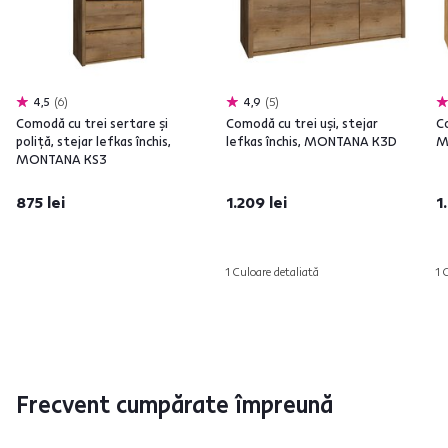
4,5
6
4,9
5
Comodă cu trei sertare şi
Comodă cu trei uşi, stejar
Co
poliţă, stejar lefkas închis,
lefkas închis, MONTANA K3D
M
MONTANA KS3
875 lei
1.209 lei
1
1 Culoare detaliată
1 
Frecvent cumpărate împreună