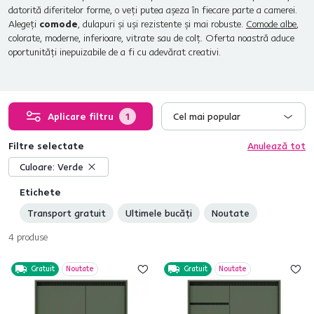
datorită diferitelor forme, o veți putea așeza în fiecare parte a camerei.
Alegeți
comode
, dulapuri și uși rezistente și mai robuste.
Comode albe
,
colorate, moderne, inferioare, vitrate sau de colț. Oferta noastră aduce
oportunități inepuizabile de a fi cu adevărat creativi.
Aplicare filtru
1
Cel mai popular
Filtre selectate
Anulează tot
Culoare:
Verde
Etichete
Transport gratuit
Ultimele bucăți
Noutate
4
produse
Gratuit
Noutate
Gratuit
Noutate