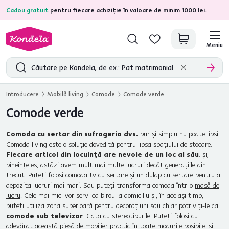
Cadou gratuit
pentru fiecare achiziție în valoare de minim 1000 lei.
4,7
31.211
recenzii de produs verificate
Meniu
Introducere
Mobilă living
Comode
Comode verde
Comode verde
Comoda cu sertar din sufrageria dvs.
pur și simplu nu poate lipsi.
Comoda living este o soluție dovedită pentru lipsa spațiului de stocare.
Fiecare articol din locuință are nevoie de un loc al său
. și,
bineînțeles, astăzi avem mult mai multe lucruri decât generațiile din
trecut. Puteți folosi comoda tv cu sertare și un dulap cu sertare pentru a
depozita lucruri mai mari. Sau puteți transforma comoda într-o
masă de
lucru
. Cele mai mici vor servi ca birou la domiciliu și, în același timp,
puteți utiliza zona superioară pentru
decorațiuni
sau chiar potriviți-le ca
comode sub televizor
. Gata cu stereotipurile! Puteți folosi cu
adevărat această piesă de mobilier practic în toate modurile posibile. și