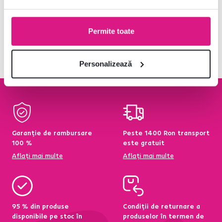
V-ați uitat la produsele
4
de la
4
Permite toate
Personalizează
Garanție de rambursare
Peste 1400 Ron transport
100 %
este gratuit
Aflați mai multe
Aflați mai multe
95 % din produse
Condiții de returnare a
disponibile pe stoc în
produselor în termen de