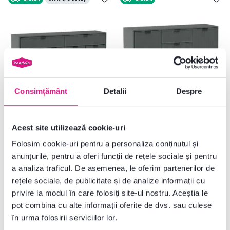
Consimțământ
Detalii
Despre
4,0
1
Comodă, green stone, STYLE LS 1
Comodă, green stone, STYLE LS 2
Acest site utilizează cookie-uri
Folosim cookie-uri pentru a personaliza conținutul și
anunțurile, pentru a oferi funcții de rețele sociale și pentru
2.079 lei
1.915 lei
a analiza traficul. De asemenea, le oferim partenerilor de
rețele sociale, de publicitate și de analize informații cu
privire la modul în care folosiți site-ul nostru. Aceștia le
3 Culori detaliate
3 Culori detaliate
pot combina cu alte informații oferite de dvs. sau culese
în urma folosirii serviciilor lor.