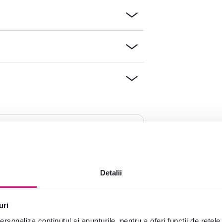
e?
plăcere
Deschideți chat-ul
Detalii
uri
rsonaliza conținutul și anunțurile, pentru a oferi funcții de rețele