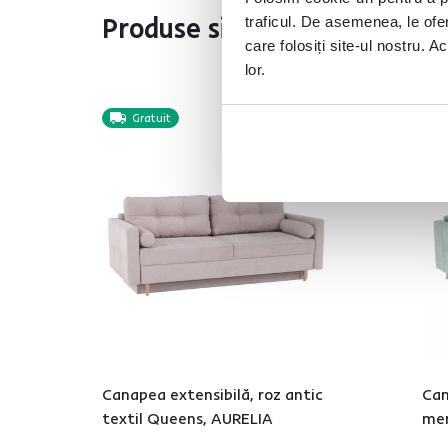
Produse similare
traficul. De asemenea, le ofer
care folosiți site-ul nostru. A
lor.
Gratuit
Canapea extensibilă, roz antic
Can
textil Queens, AURELIA
men