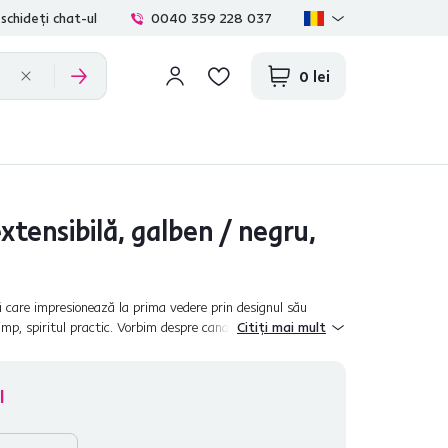
schideți chat-ul
0040 359 228 037
0 lei
tensibilă, galben / negru,
 care impresionează la prima vedere prin designul său
timp, spiritul practic. Vorbim despre canapeaua extensibilă
Citiți mai mult
element...
l