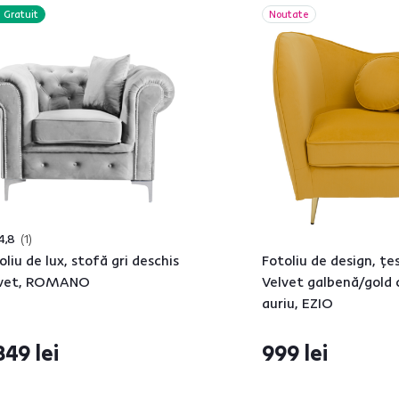
Gratuit
Noutate
4,8
1
oliu de lux, stofă gri deschis
Fotoliu de design, ţe
lvet, ROMANO
Velvet galbenă/gold
auriu, EZIO
849 lei
999 lei