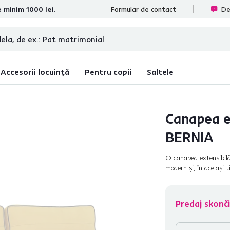
e minim 1000 lei.
te
Formular de contact
De
Accesorii locuință
Pentru copii
Saltele
Canapea ex
BERNIA
O canapea extensibilă
modern şi, în acelaşi 
BERNIA. Va deveni un 
Predaj skonči