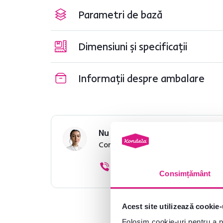
Parametri de bază
Dimensiuni și specificații
Informații despre ambalare
Nu ați găsit informațiile dorit
Contactați-ne și vă vom ajuta cu 
0040 359 228 037
Consimțământ
Acest site utilizează cookie-
Folosim cookie-uri pentru a pe