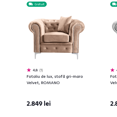
Gratuit
4,8
1
Fotoliu de lux, stofă gri-maro
Fot
Velvet, ROMANO
Ve
2.849 lei
2.