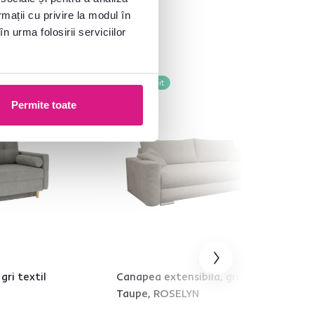
rmații cu privire la modul în
n urma folosirii serviciilor
Gratuit
Permite toate
gri textil
Canapea extensibilă, gri-maro
Taupe, ROSELYN