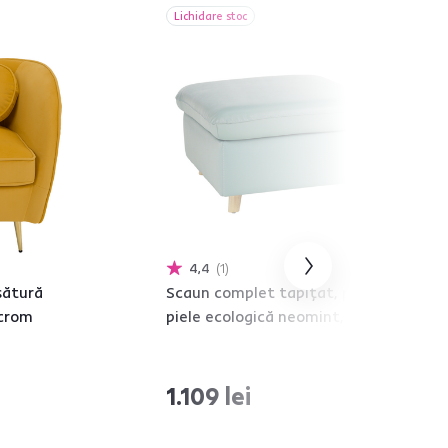
Lichidare stoc
4,4
1
sătură
Scaun complet tapiţat, piele /
 crom
piele ecologică neomint, LINSY
1.109 lei