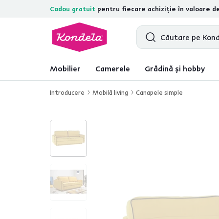
Cadou gratuit
pentru fiecare achiziție în valoare d
4,7
31.211
recenzii de produs verifica
Mobilier
Camerele
Grădină și hobby
Introducere
Mobilă living
Canapele simple