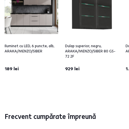
Iluminat cu LED, 6 puncte, alb,
Dulap superior, negru,
Du
ARAKA/MENZO/SIBER
ARAKA/MENZO/SIBER 80 GS-
A
72 2F
189 lei
929 lei
1
Frecvent cumpărate împreună