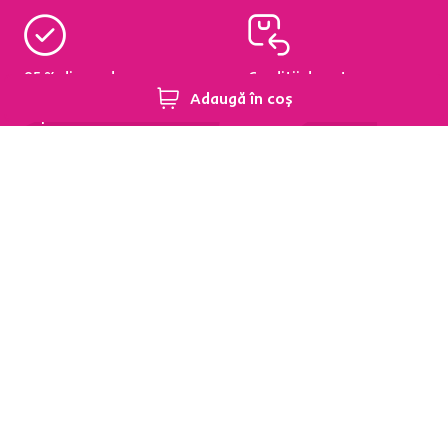
95 % din produse
Condiții de returnare a
disponibile pe stoc în
produselor în termen de
Adaugă în coș
depozitul central
60 de zile
Aflați mai multe
Aflați mai multe
Newsletter
Abonați-vă și obțineți o reducere de bun venit de
-5 %
.
În plus, vă vom trimite inspirație și oferte avantajoase
pentru casa dumneavoastră.