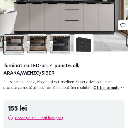
Iluminat cu LED-uri, 4 puncte, alb,
ARAKA/MENZO/SIBER
Pur şi simplu magic, elegant şi extraordinar. Superlative, care sunt
asociate cu noutăţile sub formă de bucătării modulareARAKA, MENZO şi
Citiți mai mult
SIBER. Principalele lor avantaje sunt posibilitatea de a...
155 lei
Garanția celui mai bun preț