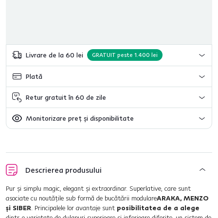
Livrare de la 60 lei
GRATUIT peste 1.400 lei
Plată
Retur gratuit în 60 de zile
Monitorizare preț și disponibilitate
Descrierea produsului
Pur şi simplu magic, elegant şi extraordinar. Superlative, care sunt
asociate cu noutăţile sub formă de bucătării modulare
ARAKA, MENZO
şi SIBER
. Principalele lor avantaje sunt
posibilitatea de a alege
dintr-o varietate de dulapuri superioare şi inferioare diferite, un sistem de