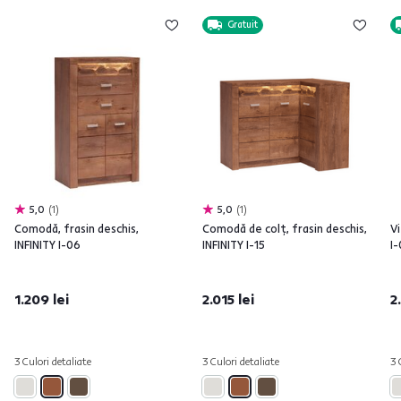
Gratuit
5,0
1
5,0
1
Comodă, frasin deschis,
Comodă de colţ, frasin deschis,
Vi
INFINITY I-06
INFINITY I-15
I
1.209 lei
2.015 lei
2
3 Culori detaliate
3 Culori detaliate
3 