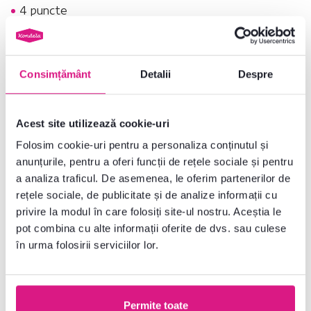
4 puncte
Culoare LED-uri:
albă
Potrivit pentru dulapurile de bucătărie
ARAKA/MENZO/SIBER 80 GS-72 2F
Consimțământ
Detalii
Despre
Livrată dezasamblată
La dulapurile de bucătărie vă puteţi comanda şi
chiuvete, baterii şi
Acest site utilizează cookie-uri
accesorii
.
Folosim cookie-uri pentru a personaliza conținutul și
Dulapuri individuale din sectoarele de bucătărie, puteţi combina între ele
cu dulapurile din sectorul de bucătărie
ARAKA
MENZO
şi
SIBER
.
anunțurile, pentru a oferi funcții de rețele sociale și pentru
a analiza traficul. De asemenea, le oferim partenerilor de
rețele sociale, de publicitate și de analize informații cu
Nr. produs : 0000393637
privire la modul în care folosiți site-ul nostru. Aceștia le
pot combina cu alte informații oferite de dvs. sau culese
Parametri de bază
în urma folosirii serviciilor lor.
Dimensiuni și specificații
Permite toate