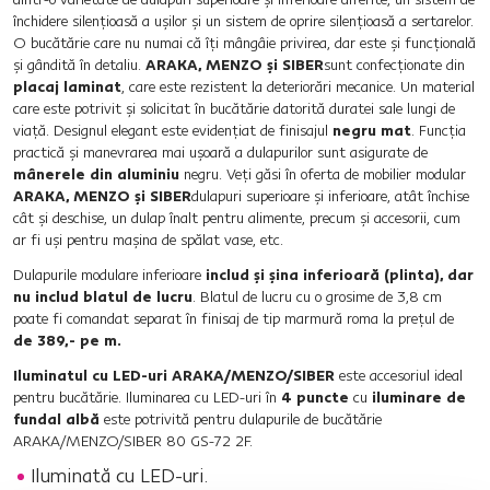
închidere silenţioasă a uşilor şi un sistem de oprire silenţioasă a sertarelor.
O bucătărie care nu numai că îţi mângâie privirea, dar este şi funcţională
şi gândită în detaliu.
ARAKA, MENZO şi SIBER
sunt confecţionate din
placaj laminat
, care este rezistent la deteriorări mecanice. Un material
care este potrivit şi solicitat în bucătărie datorită duratei sale lungi de
viaţă. Designul elegant este evidenţiat de finisajul
negru mat
. Funcţia
practică şi manevrarea mai uşoară a dulapurilor sunt asigurate de
mânerele din aluminiu
negru. Veţi găsi în oferta de mobilier modular
ARAKA, MENZO şi SIBER
dulapuri superioare şi inferioare, atât închise
cât şi deschise, un dulap înalt pentru alimente, precum şi accesorii, cum
ar fi uşi pentru maşina de spălat vase, etc.
Dulapurile modulare inferioare
includ şi şina inferioară (plinta), dar
nu includ blatul de lucru
. Blatul de lucru cu o grosime de 3,8 cm
poate fi comandat separat în finisaj de tip marmură roma la preţul de
de 389,- pe m.
Iluminatul cu LED-uri ARAKA/MENZO/SIBER
este accesoriul ideal
pentru bucătărie. Iluminarea cu LED-uri în
4 puncte
cu
iluminare de
fundal albă
este potrivită pentru dulapurile de bucătărie
ARAKA/MENZO/SIBER 80 GS-72 2F.
Iluminată cu LED-uri.