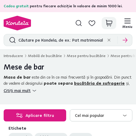
Cadou gratuit
pentru fiecare achiziție în valoare de minim 1000 lei.
4,7
31.157
recenzii de produs verificate
Meniu
Introducere
Mobilă de bucătărie
Mese pentru bucătărie
Mese pentru b
Mese de bar
Masa de bar
este din ce în ce mai frecventă şi în gospodării. Din punct
de vedere al designului
poate separa
bucătăria de sufragerie
şi,
în spaţii mai mici, poate îndeplini şi
rolul
unei mese de sufragerie
.
Citiți mai mult
Completaţi masa de bar
cu scaune de bar
din oferta noastră şi creaţi
un
loc plăcut de petrecere a timpului
pentru dvs. sau pentru oaspeţii
dvs.. Mesele de bar
nu mai sunt demult rezervate doar pentru
baruri şi localuri
. Amenajaţi-vă locuinţa cu mese elegante de bar din
Aplicare filtru
Cel mai popular
oferta noastră.
Etichete