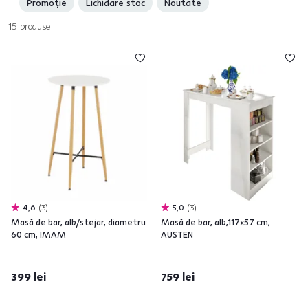
Promoție
Lichidare stoc
Noutate
15
produse
4,6
3
5,0
3
Masă de bar, alb/stejar, diametru
Masă de bar, alb,117x57 cm,
60 cm, IMAM
AUSTEN
399 lei
759 lei