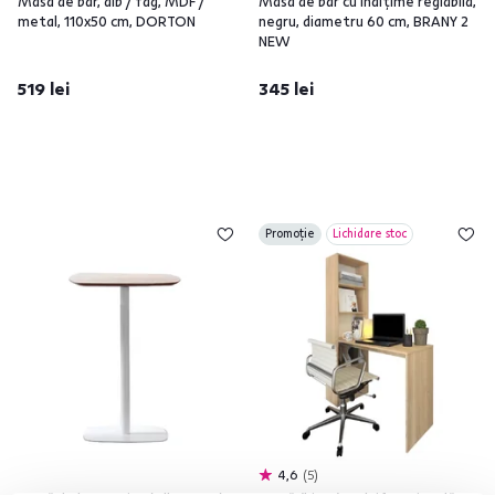
Masă de bar, alb / fag, MDF /
Masă de bar cu înălţime reglabilă,
metal, 110x50 cm, DORTON
negru, diametru 60 cm, BRANY 2
NEW
519 lei
345 lei
Promoție
Lichidare stoc
4,6
5