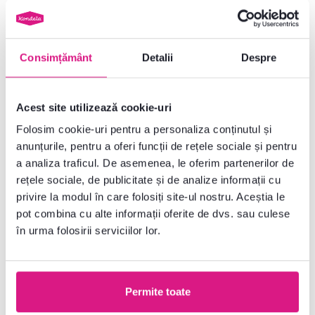
Masă de bar, stejar / alb, MDF /
Masă (birou) multifuncţională,
metal, diametru 60 cm, HARLOV
stejar sonoma, 125x50 cm,
JASMIN
639 lei
-7%
355 lei
589 lei
Consimțământ
Detalii
Despre
Acest site utilizează cookie-uri
1 Material, 1 Culoare detaliată
Folosim cookie-uri pentru a personaliza conținutul și
anunțurile, pentru a oferi funcții de rețele sociale și pentru
a analiza traficul. De asemenea, le oferim partenerilor de
rețele sociale, de publicitate și de analize informații cu
privire la modul în care folosiți site-ul nostru. Aceștia le
pot combina cu alte informații oferite de dvs. sau culese
în urma folosirii serviciilor lor.
Permite toate