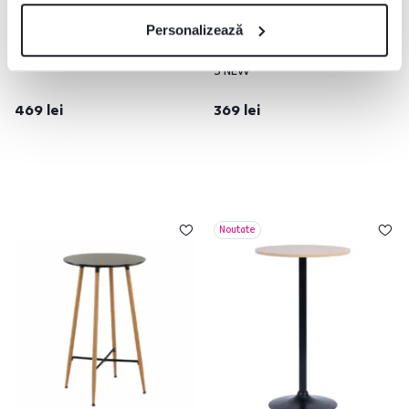
4,9
5
Personalizează
Bar de bucătărie + Scaune bar,
Masă de bar cu înălţime reglabilă,
120x40 cm, BOXER
alb, 57x57x84,5-104 cm, FLORIAN
3 NEW
469 lei
369 lei
Noutate