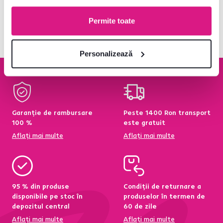
V-ați uitat la produsele
6
de la
6
Permite toate
Personalizează
Garanție de rambursare
Peste 1400 Ron transport
100 %
este gratuit
Aflați mai multe
Aflați mai multe
95 % din produse
Condiții de returnare a
disponibile pe stoc în
produselor în termen de
depozitul central
60 de zile
Aflați mai multe
Aflați mai multe