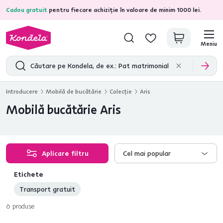
Cadou gratuit
pentru fiecare achiziție în valoare de minim 1000 lei.
4,7
31.211
recenzii de produs verificate
Meniu
Introducere
Mobilă de bucătărie
Colecţie
Aris
Mobilă bucătărie Aris
Aplicare filtru
Cel mai popular
Etichete
Transport gratuit
6
produse