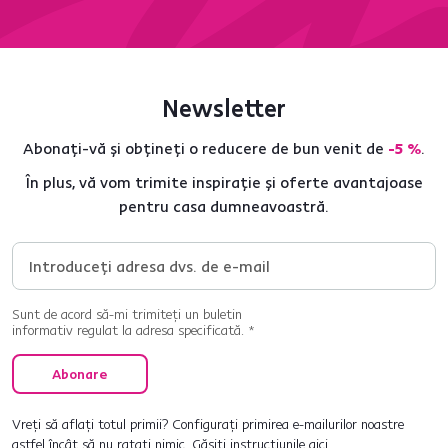
Newsletter
Abonați-vă și obțineți o reducere de bun venit de
-5 %
.
În plus, vă vom trimite inspirație și oferte avantajoase
pentru casa dumneavoastră.
Sunt de acord să-mi trimiteți un buletin
informativ regulat la adresa specificată. *
Abonare
Vreți să aflați totul primii? Configurați primirea e-mailurilor noastre
astfel încât să nu ratați nimic.
Găsiți instrucțiunile aici
.