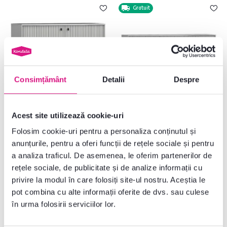
Gratuit
Consimțământ
Detalii
Despre
Acest site utilizează cookie-uri
Comodă, 2D, gri, ARIS
Comodă, 2D3S, gri, ARIS
Folosim cookie-uri pentru a personaliza conținutul și
anunțurile, pentru a oferi funcții de rețele sociale și pentru
a analiza traficul. De asemenea, le oferim partenerilor de
rețele sociale, de publicitate și de analize informații cu
1.035 lei
2.039 lei
privire la modul în care folosiți site-ul nostru. Aceștia le
pot combina cu alte informații oferite de dvs. sau culese
în urma folosirii serviciilor lor.