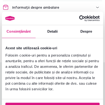
Informații despre ambalare
Nu ați găsit informațiile dorite?
Consimțământ
Detalii
Despre
Contactați-ne și vă vom ajuta cu plăcere
0040 359 228 037
Deschideți chat-ul
Acest site utilizează cookie-uri
Folosim cookie-uri pentru a personaliza conținutul și
anunțurile, pentru a oferi funcții de rețele sociale și pentru
a analiza traficul. De asemenea, le oferim partenerilor de
Evaluări produs
rețele sociale, de publicitate și de analize informații cu
privire la modul în care folosiți site-ul nostru. Aceștia le
Ușurința asamblării
4,5
pot combina cu alte informații oferite de dvs. sau culese
4,6
Calitatea produsului
4,7
în urma folosirii serviciilor lor.
Îndeplinește așteptările
4,7
4
recenzii
Ambalarea produsului
4,7