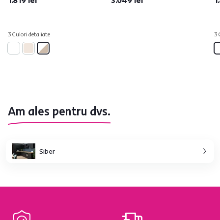
1.819 lei
3.049 lei
1
3 Culori detaliate
3 
Am ales pentru dvs.
Siber