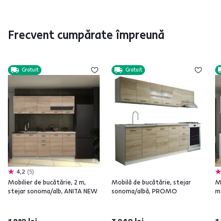
Frecvent cumpărate împreună
Gratuit
Gratuit
4,2
5
Mobilier de bucătărie, 2 m,
Mobilă de bucătărie, stejar
Mo
stejar sonoma/alb, ANITA NEW
sonoma/albă, PROMO
m