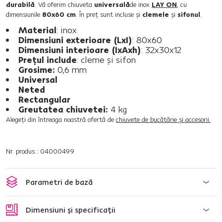
durabilă
. Vă oferim chiuveta
universală
de inox
LAY ON
, cu
dimensiunile
80x60 cm
. În preţ sunt incluse şi
clemele
şi
sifonul
.
Material
: inox
Dimensiuni exterioare (LxI)
: 80x60
Dimensiuni interioare (IxAxh)
: 32x30x12
Preţul include
: cleme şi sifon
Grosime:
0,6 mm
Universal
Neted
Rectangular
Greutatea chiuvetei:
4 kg
Alegeţi din întreaga noastră ofertă de
chiuvete de bucătărie şi accesorii.
Nr. produs : 04000499
Parametri de bază
Dimensiuni și specificații