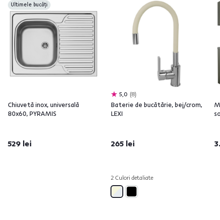
Ultimele bucăți
5,0
8
Chiuvetă inox, universală
Baterie de bucătărie, bej/crom,
Mo
80x60, PYRAMIS
LEXI
s
529 lei
265 lei
3
2 Culori detaliate