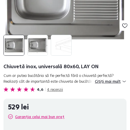
Chiuvetă inox, universală 80x60, LAY ON
Cum ar putea bucătăria să fie perfectă fără o chiuvetă perfectă?
Realizaţi cât de importantă este chiuveta de bucătărie pentru aspectul
Citiți mai mult
general şi funcţionalitatea bucătăriei. Chiuveta de bucătărie es...
4,6
4
recenzii
529 lei
Garanția celui mai bun preț