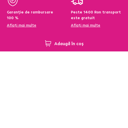
Garanție de rambursare
Peste 1400 Ron transport
100 %
este gratuit
Aflați mai multe
Aflați mai multe
Adaugă în coș
95 % din produse
Condiții de returnare a
disponibile pe stoc în
produselor în termen de
depozitul central
60 de zile
Aflați mai multe
Aflați mai multe
Newsletter
Abonați-vă și obțineți o reducere de bun venit de
-5 %
.
În plus, vă vom trimite inspirație și oferte avantajoase