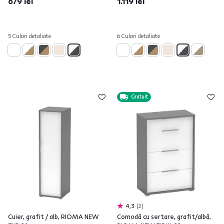
679 lei
1.119 lei
5 Culori detaliate
6 Culori detaliate
Gratuit
4,3
2
Cuier, grafit / alb, RIOMA NEW
Comodă cu sertare, grafit/albă,