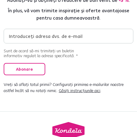
Abonați-vă și obțineți o reducere de bun venit de
-5 %
.
În plus, vă vom trimite inspirație și oferte avantajoase
pentru casa dumneavoastră.
Sunt de acord să-mi trimiteți un buletin
informativ regulat la adresa specificată. *
Abonare
Vreți să aflați totul primii? Configurați primirea e-mailurilor noastre
astfel încât să nu ratați nimic.
Găsiți instrucțiunile aici
.