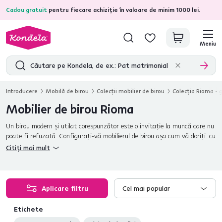
Cadou gratuit
pentru fiecare achiziție în valoare de minim 1000 lei.
4,7
31.375
recenzii de produs verificate
Meniu
Introducere
Mobilă de birou
Colecţii mobilier de birou
Colecţia Rioma - g
Mobilier de birou Rioma
Un birou modern şi utilat corespunzător este o invitaţie la muncă care nu
poate fi refuzată. Configuraţi-vă mobilierul de birou aşa cum vă doriţi. cu
mobilierul modular de birou Rioma. Într-o nuanţă elegantă care va fi
Citiți mai mult
mereu la modă, setul de mobilier de birou Rioma este perfect pentru orice
interior.
Aplicare filtru
Cel mai popular
Etichete