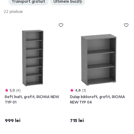
Transport gratuit
Ultimele bucăți
22
produse
5,0
4
4,8
3
Raft înalt, grafit, RIOMA NEW
Dulap biblioraft, grafit, RIOMA
TYP 01
NEW TYP 04
999 lei
715 lei