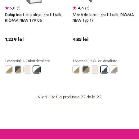
5,0
1
4,6
3
Dulap înalt cu poliţe, grafit/alb,
Masă de birou, grafit/alb, RIOMA
RIOMA NEW TYP 06
NEW Typ 17
1.239 lei
485 lei
1 Material, 4 Culori detaliate
1 Material, 5 Culori detaliate
V-ați uitat la produsele
22
de la
22