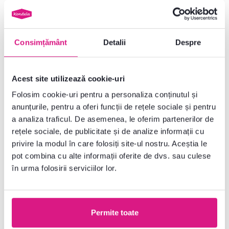
Consimțământ
Detalii
Despre
Acest site utilizează cookie-uri
Folosim cookie-uri pentru a personaliza conținutul și
anunțurile, pentru a oferi funcții de rețele sociale și pentru
4,9
3
a analiza traficul. De asemenea, le oferim partenerilor de
Dulap, grafit/alb , RIOMA NEW
Container, grafit/alb, RIOMA
rețele sociale, de publicitate și de analize informații cu
TYP 10
NEW TYP 14
privire la modul în care folosiți site-ul nostru. Aceștia le
pot combina cu alte informații oferite de dvs. sau culese
859 lei
955 lei
în urma folosirii serviciilor lor.
1 Material, 4 Culori detaliate
1 Material, 4 Culori detaliate
Permite toate