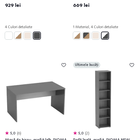
929 lei
669 lei
4 Culori detaliate
1 Material, 4 Culori detaliate
Ultimele bucăți
5,0
6
5,0
2
Masă de birou, grafit/alb, RIOMA
Raft înalt, grafit, RIOMA NEW