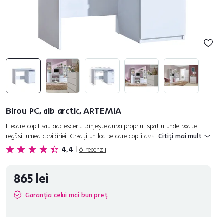
Birou PC, alb arctic, ARTEMIA
Fiecare copil sau adolescent tânjeşte după propriul spaţiu unde poate
regăsi lumea copilăriei. Creaţi un loc pe care copiii dvs. să-l simtă
Citiți mai mult
împărăţia şi refugiul lor sigur mult iubit. Setul...
4,4
6
recenzii
865 lei
Garanția celui mai bun preț