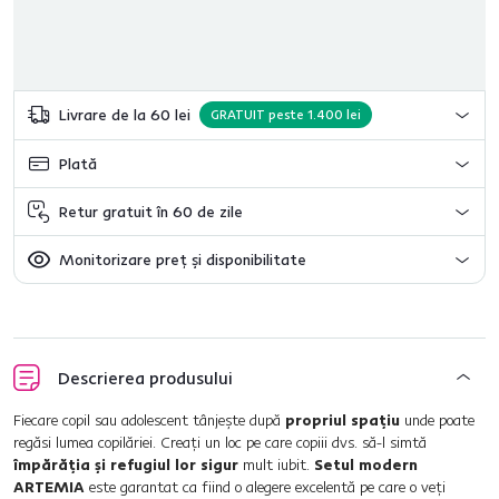
Livrare de la 60 lei
GRATUIT peste 1.400 lei
Plată
Retur gratuit în 60 de zile
Monitorizare preț și disponibilitate
Descrierea produsului
Fiecare copil sau adolescent tânjeşte după
propriul spaţiu
unde poate
regăsi lumea copilăriei. Creaţi un loc pe care copiii dvs. să-l simtă
împărăţia şi refugiul lor sigur
mult iubit.
Setul modern
ARTEMIA
este garantat ca fiind o alegere excelentă pe care o veţi