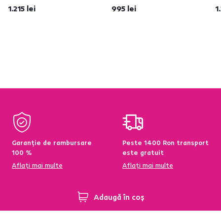
1.215 lei
995 lei
1
Garanție de rambursare
Peste 1400 Ron transport
100 %
este gratuit
Aflați mai multe
Aflați mai multe
Adaugă în coș
95 % din produse
Condiții de returnare a