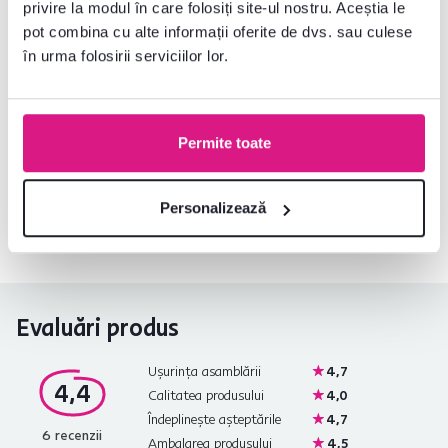
privire la modul în care folosiți site-ul nostru. Aceștia le
pot combina cu alte informații oferite de dvs. sau culese
Instrucțiuni de asamblare
în urma folosirii serviciilor lor.
Nu ați găsit informațiile dorite?
Permite toate
Contactați-ne și vă vom ajuta cu plăcere
0040 359 228 037
Deschideți chat-ul
Personalizează
Evaluări produs
Ușurința asamblării
4,7
4,4
Calitatea produsului
4,0
Îndeplinește așteptările
4,7
6
recenzii
Ambalarea produsului
4,5