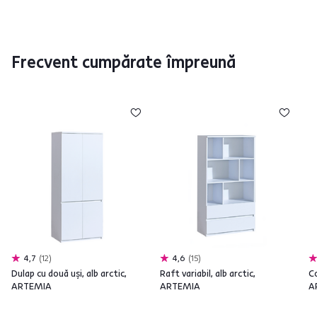
Frecvent cumpărate împreună
4,7
12
4,6
15
Dulap cu două uşi, alb arctic,
Raft variabil, alb arctic,
C
ARTEMIA
ARTEMIA
A