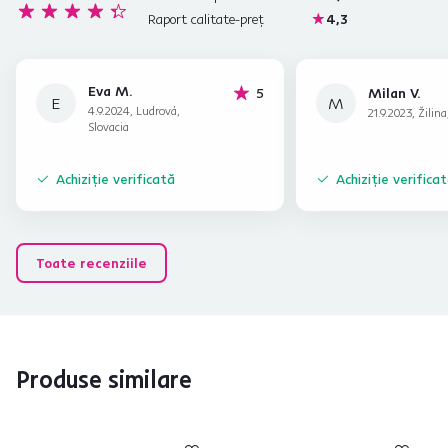
Raport calitate-preț
4,3
Eva M.
stele
5
Milan V.
E
M
4.9.2024, Ludrová,
21.9.2023, Žilina
Slovacia
Achiziție verificată
Achiziție verifica
Toate recenziile
Produse similare