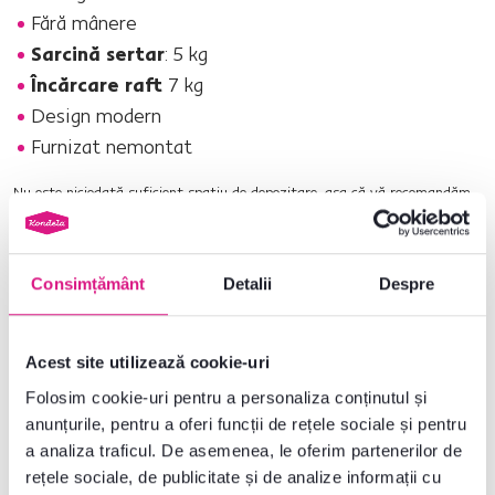
Fără mânere
Sarcină sertar
: 5 kg
Încărcare raft
7 kg
Design modern
Furnizat nemontat
Nu este niciodată suficient spaţiu de depozitare, aşa că vă recomandăm
să achiziţionaţi un raft
VIKI TIP 1
sau
VIKI TIP 2
pentru masa PC în
culoare alb.
Consimțământ
Detalii
Despre
Nr. produs : 0000302401
Parametri de bază
Acest site utilizează cookie-uri
Folosim cookie-uri pentru a personaliza conținutul și
Dimensiuni și specificații
anunțurile, pentru a oferi funcții de rețele sociale și pentru
a analiza traficul. De asemenea, le oferim partenerilor de
rețele sociale, de publicitate și de analize informații cu
Informații despre ambalare