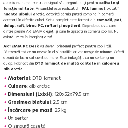
aprecia nu numai pentru designul său elegant, ci şi pentru
calitate şi
funcţionalitate
. Ansamblul este realizat din
PAL laminat
pictat în
nuanţa albului arctic
, datorită căruia puteţi combina în cameră
accesorii în diferite culori. Setul complet este format din
comodă, pat,
dulap, raft, birou PC, rafturi şi noptieră
. Depinde de dvs. care
dintre piesele ARTEMIA alegeţi şi cum le aşezaţi în camera copiilor. Nu
există limite în imaginaţia ta!
ARTEMIA PC Desk
va deveni prietenul perfect pentru copiii tăi.
Păstrează tot ce au nevoie în el şi studiile lor vor merge de minune. Oferă
o zonă de lucru suficient de mare. Este îmbogăţit cu un sertar şi un
dulap. Fabricat din
DTD laminat de înaltă calitate în culoarea
alb arctic
.
Material
: DTD laminat
Culoare
: alb arctic
Dimensiuni (LxIxH)
: 120x52x79,5 cm
Grosimea blatului
: 2,5 cm
Încărcare pe masă
: 25 kg
Un sertar
O singură casetă