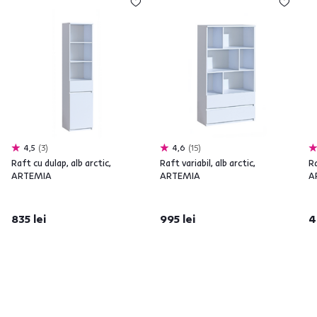
4,5
3
4,6
15
Raft cu dulap, alb arctic,
Raft variabil, alb arctic,
Ra
ARTEMIA
ARTEMIA
A
835 lei
995 lei
4