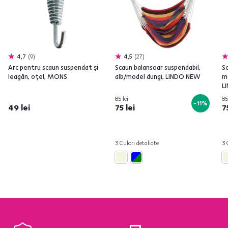
4,7
9
4,5
27
Arc pentru scaun suspendat şi
Scaun balansoar suspendabil,
Sc
leagăn, oţel, MONS
alb/model dungi, LINDO NEW
m
L
85 lei
85
-11%
49 lei
75 lei
7
3 Culori detaliate
3 