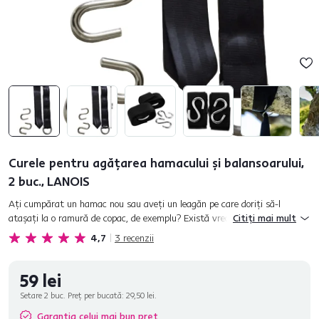
Curele pentru agăţarea hamacului şi balansoarului,
2 buc., LANOIS
Aţi cumpărat un hamac nou sau aveţi un leagăn pe care doriţi să-l
ataşaţi la o ramură de copac, de exemplu? Există vreo problemă? Nu
Citiți mai mult
aveţi mecanismul de montare necesar? Venim cu o soluţie....
4,7
3
recenzii
59 lei
Setare 2 buc. Preț per bucată:
29,50 lei.
Garanția celui mai bun preț