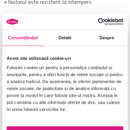
Nailonul este rezistent la intemperii
Nr. produs : 0000285546
Parametri de bază
Consimțământ
Detalii
Despre
Dimensiuni și specificații
Acest site utilizează cookie-uri
Folosim cookie-uri pentru a personaliza conținutul și
Informații despre ambalare
anunțurile, pentru a oferi funcții de rețele sociale și pentru
a analiza traficul. De asemenea, le oferim partenerilor de
rețele sociale, de publicitate și de analize informații cu
privire la modul în care folosiți site-ul nostru. Aceștia le
Nu ați găsit informațiile dorite?
pot combina cu alte informații oferite de dvs. sau culese
Contactați-ne și vă vom ajuta cu plăcere
în urma folosirii serviciilor lor.
0040 359 228 037
Deschideți chat-ul