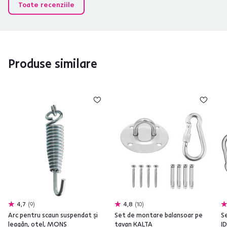
Toate recenziile
Produse similare
4,7
9
4,8
10
Arc pentru scaun suspendat şi
Set de montare balansoar pe
S
leagăn, oţel, MONS
tavan KALTA
I