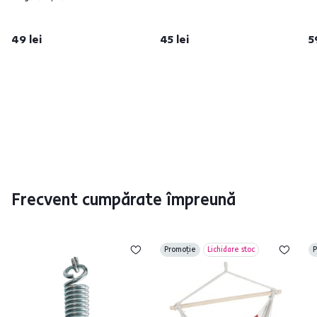
49 lei
45 lei
5
Frecvent cumpărate împreună
Promoție
Lichidare stoc
P