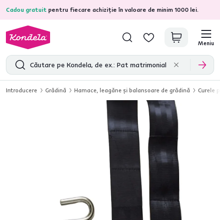
Cadou gratuit
pentru fiecare achiziție în valoare de minim 1000 lei.
4,7
31.211
recenzii de produs verificate
Meniu
Introducere
Grădină
Hamace, leagăne şi balansoare de grădină
Curele 