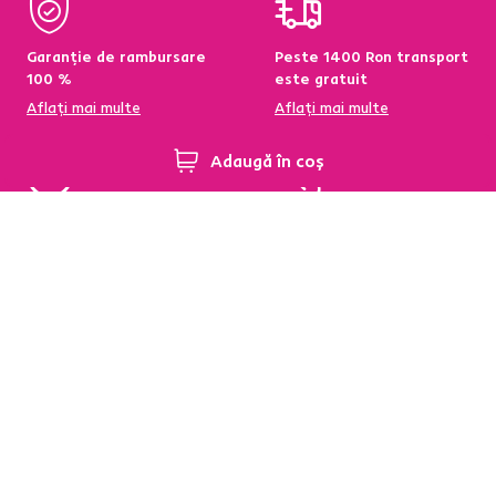
Garanție de rambursare
Peste 1400 Ron transport
100 %
este gratuit
Aflați mai multe
Aflați mai multe
Adaugă în coș
95 % din produse
Condiții de returnare a
disponibile pe stoc în
produselor în termen de
depozitul central
60 de zile
Aflați mai multe
Aflați mai multe
Newsletter
Abonați-vă și obțineți o reducere de bun venit de
-5 %
.