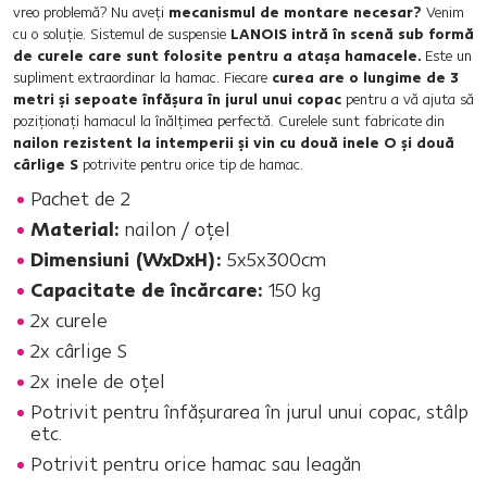
vreo problemă? Nu aveţi
mecanismul de montare necesar?
Venim
cu o soluţie. Sistemul de suspensie
LANOIS intră în scenă sub formă
de curele care sunt folosite pentru a ataşa hamacele.
Este un
supliment extraordinar la hamac. Fiecare
curea are o lungime de 3
metri şi sepoate înfăşura în jurul unui copac
pentru a vă ajuta să
poziţionaţi hamacul la înălţimea perfectă. Curelele sunt fabricate din
nailon rezistent la intemperii şi vin cu două inele O şi două
cârlige S
potrivite pentru orice tip de hamac.
Pachet de 2
Material:
nailon / oţel
Dimensiuni (WxDxH):
5x5x300cm
Capacitate de încărcare:
150 kg
2x curele
2x cârlige S
2x inele de oţel
Potrivit pentru înfăşurarea în jurul unui copac, stâlp
etc.
Potrivit pentru orice hamac sau leagăn