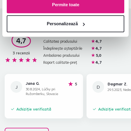
Permite toate
Evaluări produs
Personalizează
Ușurința asamblării
4,7
4,7
Calitatea produsului
4,7
Îndeplinește așteptările
4,7
3
recenzii
Ambalarea produsului
5,0
Raport calitate-preț
4,7
Jana G.
stele
5
Dagmar Z.
J
D
30.8.2024, Lúčky pri
29.5.2023, Neded
Ružomberku, Slovacia
Achiziție verificată
Achiziție verifica