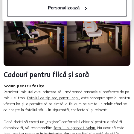
Personalizează
Cadouri pentru fiică și soră
Scaun pentru fetițe
Permiteți micuței dvs. prințese să urmărească basmele ei preferate de pe
micul ei tron.
Fotoliul de tip sac, pentru copii,
este conceput special pentru
vârsta lor și le permite să se simtă la fel cum se simte un adult când se
odihnește în fotoliul său - în siguranță, confortabil și relaxat.
Dacă doriți să creați un „colțișor” confortabil chiar și pentru o tânără
domnișoară, vă recomandăm
fotoliul suspendat Nolan.
Nu doar că este
ideal pentru relaxare în intimitate, dar va conferi și o notă de stil în