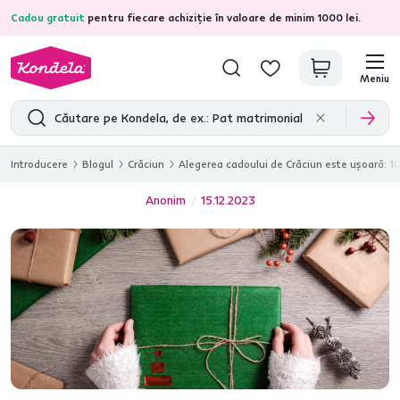
Cadou gratuit
pentru fiecare achiziție în valoare de minim 1000 lei.
4,7
31.333
recenzii de produs verificate
Meniu
Introducere
Blogul
Crăciun
Alegerea cadoului de Crăciun este ușoară: 10 
Anonim
15.12.2023