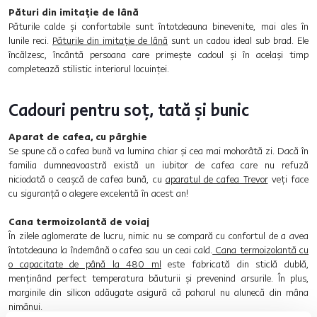
Pături din imitație de lână
Păturile calde și confortabile sunt întotdeauna binevenite, mai ales în
lunile reci.
Păturile din imitație de lână
sunt un cadou ideal sub brad. Ele
încălzesc, încântă persoana care primește cadoul și în același timp
completează stilistic interiorul locuinței.
Cadouri pentru soț, tată și bunic
Aparat de cafea, cu pârghie
Se spune că o cafea bună va lumina chiar și cea mai mohorâtă zi. Dacă în
familia dumneavoastră există un iubitor de cafea care nu refuză
niciodată o ceașcă de cafea bună, cu
aparatul de cafea Trevor
veți face
cu siguranță o alegere excelentă în acest an!
Cana termoizolantă de voiaj
În zilele aglomerate de lucru, nimic nu se compară cu confortul de a avea
întotdeauna la îndemână o cafea sau un ceai cald.
Cana termoizolantă cu
o capacitate de până la 480 ml
este fabricată din sticlă dublă,
menținând perfect temperatura băuturii și prevenind arsurile. În plus,
marginile din silicon adăugate asigură că paharul nu alunecă din mâna
nimănui.