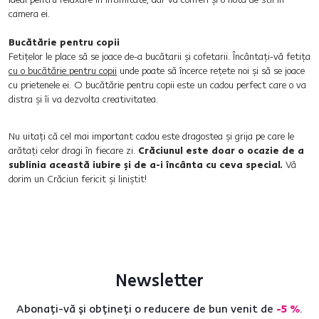
camera ei.
Bucătărie pentru copii
Fetițelor le place să se joace de-a bucătarii și cofetarii. Încântați-vă fetița
cu o bucătărie pentru copii
unde poate să încerce rețete noi și să se joace
cu prietenele ei. O bucătărie pentru copii este un cadou perfect care o va
distra și îi va dezvolta creativitatea.
Nu uitați că cel mai important cadou este dragostea și grija pe care le
arătați celor dragi în fiecare zi.
Crăciunul este doar o ocazie de a
sublinia această iubire și de a-i încânta cu ceva special.
Vă
dorim un Crăciun fericit și liniștit!
Newsletter
Abonați-vă și obțineți o reducere de bun venit de
-5 %
.