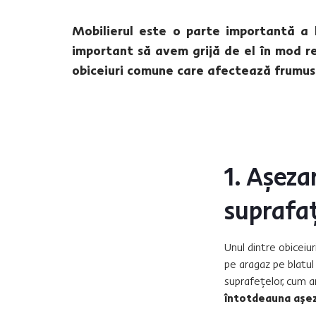
Mobilierul este o parte importantă a l
important să avem grijă de el în mod re
obiceiuri comune care afectează frumus
1. Așeza
suprafaț
Unul dintre obiceiu
pe aragaz pe blatul
suprafețelor, cum a
întotdeauna așeza