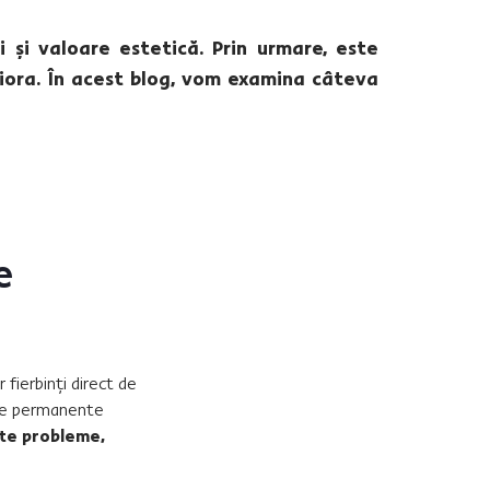
 și valoare estetică. Prin urmare, este
riora. În acest blog, vom examina câteva
e
fierbinți direct de
ne permanente
te probleme,