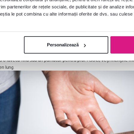
im partenerilor de rețele sociale, de publicitate și de analize info
ceștia le pot combina cu alte informații oferite de dvs. sau culese î
area prafului
Personalizează
pot deteriora treptat suprafața mobilierului. Dacă nu curățați mobili
ază și formează urme, care ulterior pot fi greu de îndepărt
cu o lavetă fină sau un pămătuf pentru praf. Astfel, veți menține mob
n lung.