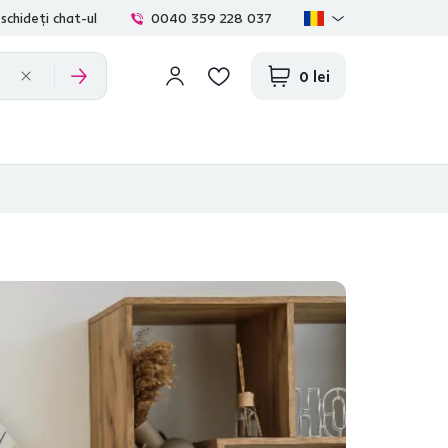
schideți chat-ul
0040 359 228 037
0 lei