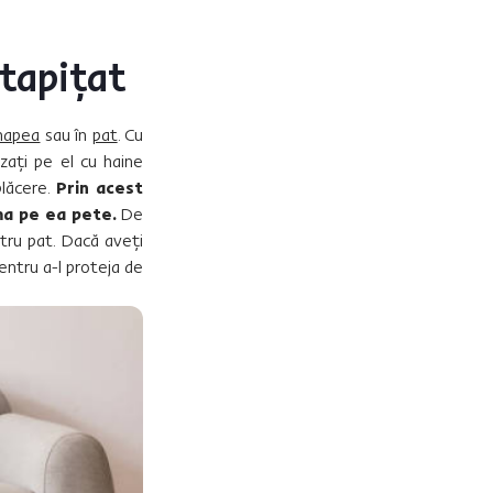
 tapițat
napea
sau în
pat
. Cu
zați pe el cu haine
plăcere.
Prin acest
ma pe ea pete.
De
entru pat. Dacă aveți
pentru a-l proteja de