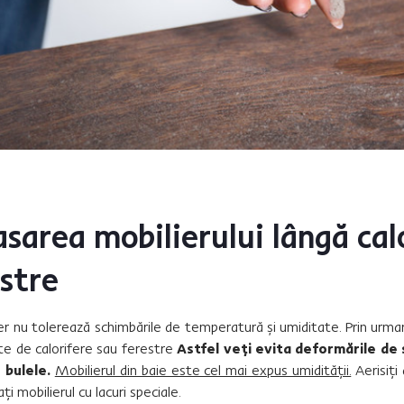
sarea mobilierului lângă cal
stre
ier nu tolerează schimbările de temperatură și umiditate. Prin urma
te de calorifere sau ferestre
Astfel veți evita deformările de
 bulele.
Mobilierul din baie este cel mai expus umidității.
Aerisiți
ți mobilierul cu lacuri speciale.