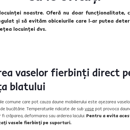
ocuinței noastre. Oferă nu doar funcționalitate, ci
gulat și să evităm obiceiurile care l-ar putea dete
ețea locuinței dvs.
rea vaselor fierbinți direct p
a blatului
rile comune care pot cauza daune mobilierului este așezarea vaselor 
 de bucătărie. Temperaturile ridicate de sub
vase
pot provoca dau
r fi crăparea, deformarea sau arderea lacului.
Pentru a evita aces
ți vasele fierbinți pe suporturi.