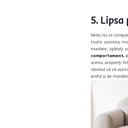
5. Lipsa
Nimic nu se compar
toate acestea, mob
murdare, zgâriați 
comportament, ca
aceea, acoperiți 
obiceiul să vă așeza
praful și de murdări