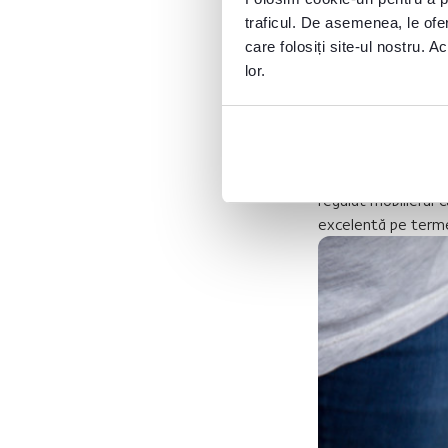
traficul. De asemenea, le ofer
care folosiți site-ul nostru. A
lor.
3. Ignor
Praful și murdăria 
praful se acumule
regulat mobilierul 
excelentă pe terme