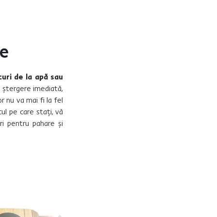
re
uri de la apă sau
 ștergere imediată,
r nu va mai fi la fel
cul pe care stați, vă
i pentru pahare și