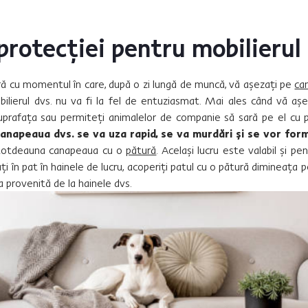
 protecției pentru mobilierul
ă cu momentul în care, după o zi lungă de muncă, vă așezați pe
ca
ilierul dvs. nu va fi la fel de entuziasmat. Mai ales când vă așe
suprafața sau permiteți animalelor de companie să sară pe el cu 
napeaua dvs. se va uza rapid, se va murdări și se vor for
întotdeauna canapeaua cu o
pătură
. Același lucru este valabil și p
ți în pat în hainele de lucru, acoperiți patul cu o pătură dimineața 
a provenită de la hainele dvs.