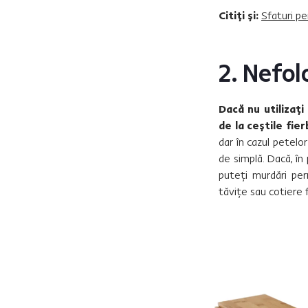
Citiți și:
Sfaturi pe
2. Nefol
Dacă nu utilizați
de la ceștile fierb
dar în cazul petelor
de simplă. Dacă, în 
puteți murdări pe
tăvițe sau cotiere 