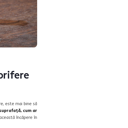
orifere
re, este mai bine să
 suprafață, cum ar
 această încăpere în