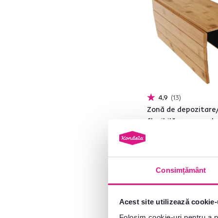
4,9
13
Zonă de depozitare
flexibilă canapea, 
natural, ALTE
89 lei
Consimțământ
Acest site utilizează cookie-
Folosim cookie-uri pentru a pe