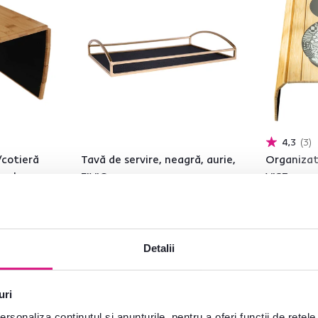
4,3
3
/cotieră
Tavă de servire, neagră, aurie,
Organizat
bambus,
FIVIO
VISE
149 lei
139 lei
Detalii
uri
rsonaliza conținutul și anunțurile, pentru a oferi funcții de rețele