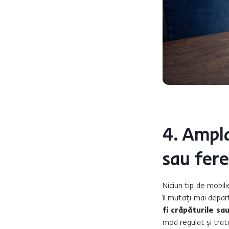
4. Ampla
sau fere
Niciun tip de mobil
îl mutați mai depar
fi crăpăturile sau
mod regulat și trata