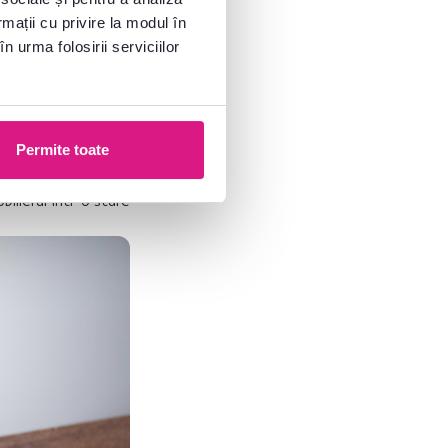
rmații cu privire la modul în
n urma folosirii serviciilor
Permite toate
erul în mod regulat,
at.
Așadar, curățați
ilierul într-o stare