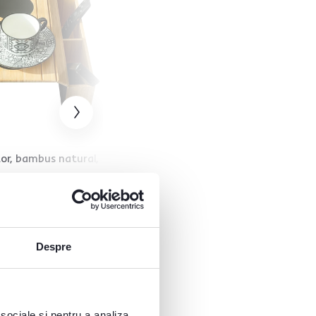
4,8
4
or, bambus natural,
Cotieră flexibilă pentru
canapea, bambus natural,
OSEN
99 lei
Despre
 sociale și pentru a analiza