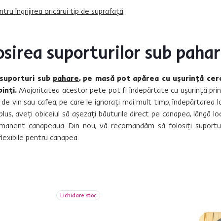
ntru îngrijirea oricărui tip de suprafață
osirea suporturilor sub paha
 suporturi sub
pahare
, pe masă pot apărea cu ușurință cerc
inți.
Majoritatea acestor pete pot fi îndepărtate cu ușurință prin
 de vin sau cafea, pe care le ignorați mai mult timp, îndepărtarea lo
plus, aveți obiceiul să așezați băuturile direct pe canapea, lângă lo
rmanent canapeaua. Din nou, vă recomandăm să folosiți suportur
flexibile pentru canapea.
Lichidare stoc