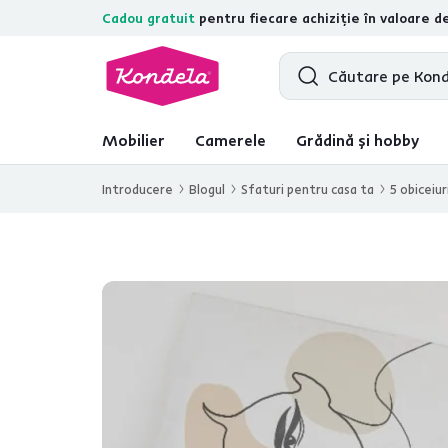
Cadou gratuit
pentru fiecare achiziție în valoare d
4,7
31.285
recenzii de produs verific
Mobilier
Camerele
Grădină și hobby
Introducere
Blogul
Sfaturi pentru casa ta
5 obiceiur