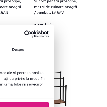
ru prosoape,
Suport pentru prosoape,
loare neagră
metal de culoare neagră
LABAN
/ bambus, LABAV
149 lei
Despre
 sociale și pentru a analiza
rmații cu privire la modul în
n urma folosirii serviciilor