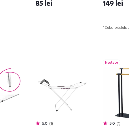
85 lei
149 lei
1 Culoare detalia
Noutate
5,0
1
5,0
1