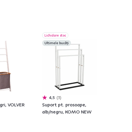
Lichidare stoc
Ultimele bucăți
4,5
3
/gri, VOLVER
Suport pt. prosoape,
alb/negru, KOMO NEW