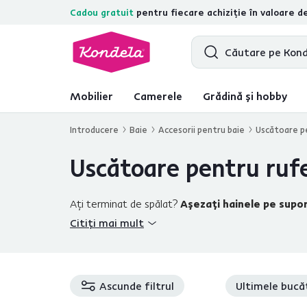
Cadou gratuit
pentru fiecare achiziție în valoare d
4,7
31.211
recenzii de produs verifica
Mobilier
Camerele
Grădină și hobby
Introducere
Baie
Accesorii pentru baie
Uscătoare p
Uscătoare pentru ruf
Aţi terminat de spălat?
Aşezaţi hainele pe supo
dumneavoastră. Pentru spaţii mai mici, vă recoman
Citiți mai mult
permite, alegeţi
suporturi fixe din metal
sau uscă
suporturi de uscare din bambus
, care pot servi 
accesorii pentru baie
, cum ar fi
coşurile pentru r
Ascunde filtrul
Ultimele bucă