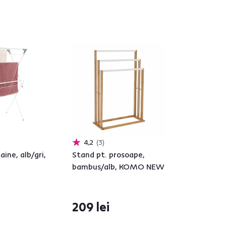
4,2
3
ine, alb/gri,
Stand pt. prosoape,
bambus/alb, KOMO NEW
209 lei