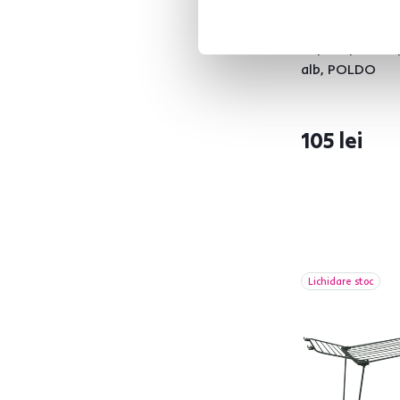
4,8
20
Suport pentru 
alb, POLDO
Înălţime (cm)
de la
până la
105 lei
Funcţii
Lichidare stoc
Pliabil
6
Greutate (kg)
de la
până la