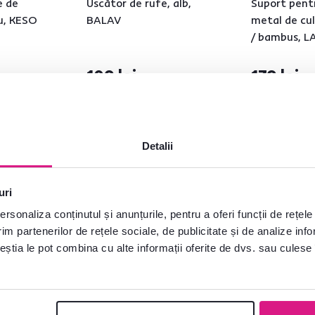
e de
Uscător de rufe, alb,
Suport pent
iu, KESO
BALAV
metal de cu
/ bambus, 
109 lei
139 lei
Detalii
uri
rsonaliza conținutul și anunțurile, pentru a oferi funcții de rețele
im partenerilor de rețele sociale, de publicitate și de analize info
ceștia le pot combina cu alte informații oferite de dvs. sau culese î