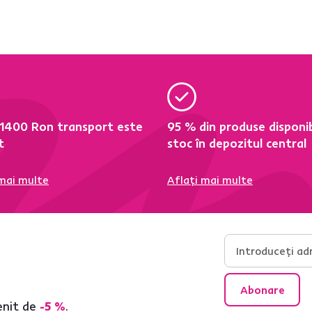
 1400 Ron transport este
95 % din produse disponib
t
stoc în depozitul central
 mai multe
Aflați mai multe
Abonare
enit de
-5 %
.