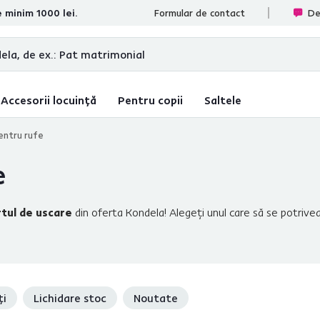
e minim 1000 lei.
te
Formular de contact
De
Accesorii locuință
Pentru copii
Saltele
entru rufe
e
rtul de uscare
din oferta Kondela! Alegeţi unul care să se potrivea
dăm să optaţi pentru
un suport extensibil
în înălţime. În cazul în 
toare extensibile în lăţime. Preferaţi materialele naturale? În ofert
şi ca suporturi pentru prosoape. Pentru îngrijirea completă a hainelor 
ufe
şi
mesele de călcat.
ți
Lichidare stoc
Noutate