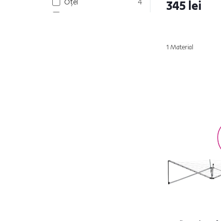
Oţel
4
345 lei
Metal
9
Model
1 Material
BALAV
1
DENAL
1
FLEXA 5
1
KESO
1
KOMO
2
LABAN
1
LABAV
1
NODAR
1
OGIN
1
ORION
1