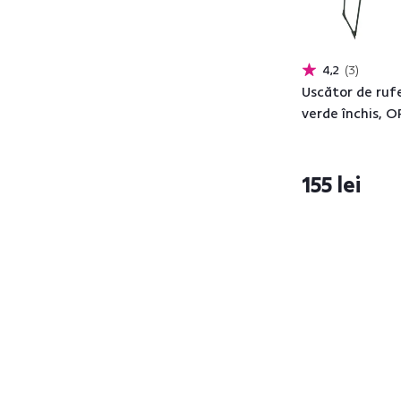
4,2
3
Uscător de rufe
Utilizare
verde închis, 
Grădină
3
Baie
16
Dormitor
1
155 lei
Tip de mobilier
Suport pentru
6
prosoape
Uscător de rufe
9
Etajere
1
Cuier
3
Stil