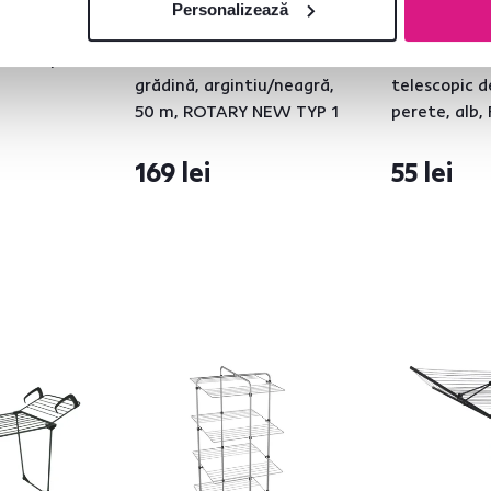
Personalizează
3,6
4
5,0
1
prosoape,
Uscător de haine de
Uscător de 
grădină, argintiu/neagră,
telescopic 
50 m, ROTARY NEW TYP 1
perete, alb,
169 lei
55 lei