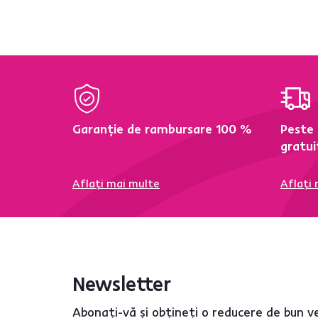
Stil scandinav
1
Stil modern
1
Garanție de rambursare 100 %
Peste
gratui
Aflați mai multe
Aflați
Newsletter
Abonați-vă și obțineți o reducere de bun v