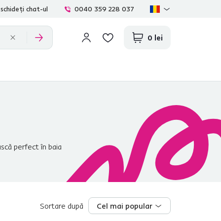
schideți chat-ul
0040 359 228 037
0 lei
scă perfect în baia
care spaţiul de locuit vă
a noastră veţi găsi şi
dvs., veţi aprecia şi alte
Sortare după
Cel mai popular
Cel mai popular