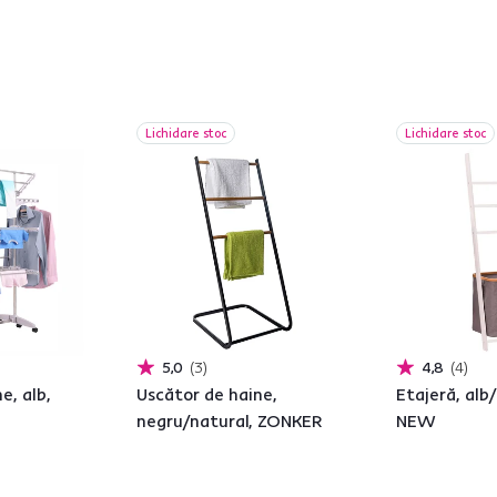
Lichidare stoc
Lichidare stoc
5,0
3
4,8
4
e, alb,
Uscător de haine,
Etajeră, alb
negru/natural, ZONKER
NEW