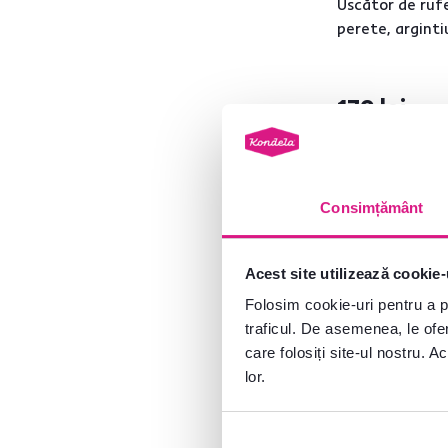
Uscător de ruf
POLDO
2
perete, argint
ROTARY
2
VARDEN
1
VIPO 4
1
179 lei
VOLVER
1
ZONKER
1
Consimțământ
Lăţime (cm)
de la
până la
Acest site utilizează cookie-
Folosim cookie-uri pentru a pe
traficul. De asemenea, le ofer
care folosiți site-ul nostru. A
lor.
Adâncime (cm)
de la
până la