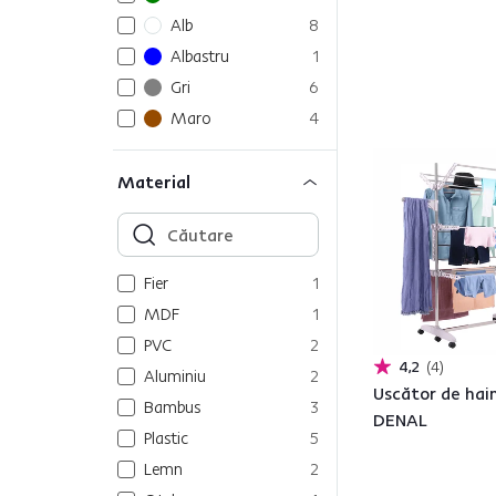
Alb
8
Albastru
1
Gri
6
Maro
4
Material
Fier
1
MDF
1
PVC
2
4,2
4
Aluminiu
2
Uscător de hain
Bambus
3
DENAL
Plastic
5
Lemn
2