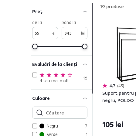
19
produse
Preț
de la
până la
lei
lei
Evaluări de la clienți
16
4 sau mai mult
4,7
43
Suport pentru 
Culoare
negru, POLDO
105 lei
Negru
7
Verde
1