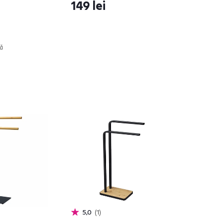
149 lei
tă
5,0
1