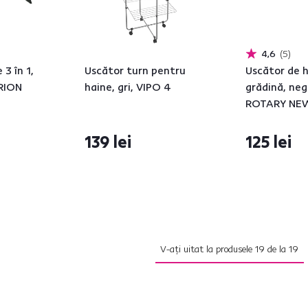
4,6
5
 3 în 1,
Uscător turn pentru
Uscător de 
ORION
haine, gri, VIPO 4
grădină, neg
ROTARY NEW
139 lei
125 lei
V-ați uitat la produsele
19
de la
19