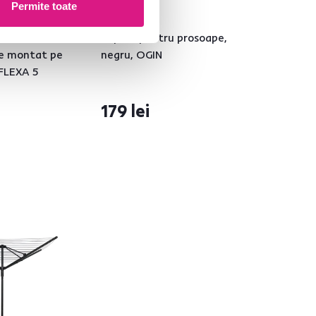
Permite toate
4,6
2
rufe
Suport pentru prosoape,
de montat pe
negru, OGIN
 FLEXA 5
179 lei