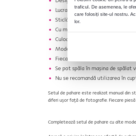
Design unic colorat cu model flor
traficul. De asemenea, le ofer
Lucrate manual
care folosiți site-ul nostru. A
Sticlă suflată lucrată manual
lor.
Cu model şi culoare
Culoarea fixată prin ardere la tem
Modelul este imprimat manual pe
Fiecare piesă este unică
Se pot spăla în maşina de spălat 
Nu se recomandă utilizarea în cup
Setul de pahare este realizat manual din sti
diferi uşor faţă de fotografie. Fiecare piesă 
Completează setul de pahare cu alte model