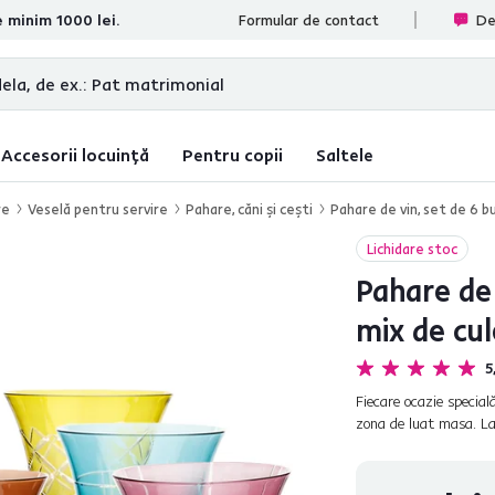
e minim 1000 lei.
te
Formular de contact
De
Accesorii locuință
Pentru copii
Saltele
re
Veselă pentru servire
Pahare, căni şi ceşti
Pahare de vin, set de 6 bu
Lichidare stoc
Pahare de 
mix de cul
5
Fiecare ocazie special
zona de luat masa. L
sărbătoare decât o ma