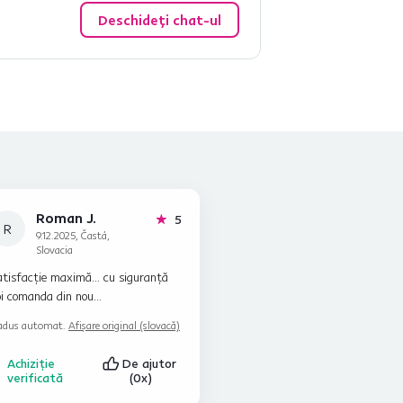
Deschideți chat-ul
Roman J.
stele
5
R
9.12.2025, Častá,
Slovacia
tisfacție maximă... cu siguranță
i comanda din nou...
adus automat.
Afișare original (slovacă)
Achiziție
De ajutor
verificată
(0x)