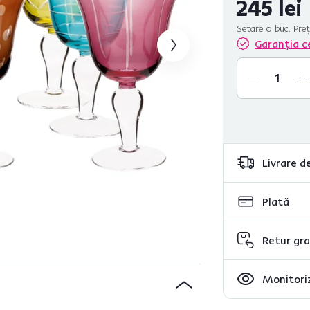
245 lei
Setare 6 buc. Preț
Garanția c
Livrare de
Plată
Retur gra
Monitoriz