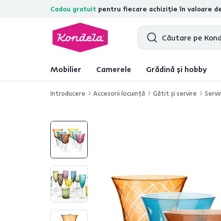
Cadou gratuit
pentru fiecare achiziție în valoare d
4,7
31.157
recenzii de produs verifica
Mobilier
Camerele
Grădină și hobby
Introducere
Accesorii locuinţă
Gătit şi servire
Servi