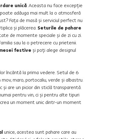
ordare unică
. Aceasta nu face excepţie
ce poate adăuga mai mult la o atmosferă
t? Faţa de masă şi serviciul perfect nu
tiplica şi plăcerea.
Seturile de pahare
tate de momente speciale şi de zi cu zi.
amilia sau la o petrecere cu prietenii.
mesei festive
şi poţi alege designul
lor încântă la prima vedere. Setul de 6
 mov, maro, portocaliu, verde şi albastru.
şi are un picior din sticlă transparentă.
umai pentru vin, ci şi pentru alte tipuri
ot crea un moment unic dintr-un moment
al
unice, acestea sunt pahare care au