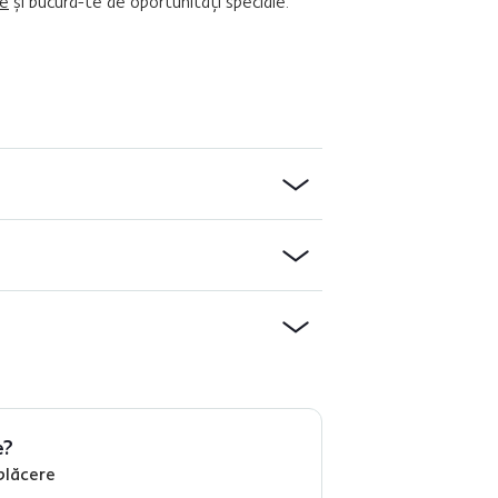
re
şi bucură-te de oportunităţi speciale.
e?
plăcere