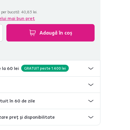
 per bucată:
40,83 lei.
elui mai bun preț
Adaugă în coș
 la 60 lei
GRATUIT peste 1.400 lei
tuit în 60 de zile
are preț și disponibilitate