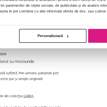
al
im partenerilor de rețele sociale, de publicitate și de analize info
ceștia le pot combina cu alte informații oferite de dvs. sau culese î
peratură ridicată
Personalizează
 pahare
vase
torul cu microunde
clă suflată. Prin urmare, paharele pot
este pur şi simplu originală.
e din colecţia
GAIRA
.