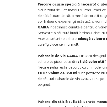
Fiecare ocazie specială necesită o ab
nici în zona de luat masa. La urma urmei, 
de sărbătoare decât o masă decorată cu gus
vor fi doar o experienţă estetică, ci vor mul
GAIRA
îndeplinesc cerinţele pentru o varie
Serveşte o băutură bună în timpul cinei cu f
Aceste seturi de pahare
adaugă culoare 
care îţi place cel mai mult.
Paharele de vin GAIRA TIP 2
cu designul 
pahare cu picior este din
sticlă colorată
în
Fiecare pahar este decorat cu un model unic 
Cu un volum de 350 ml
sunt potrivite nu n
de băuturi. Paharele de vin GAIRA TIP 2 p
obişnuit.
Pahare din sticlă suflată lucrate manu