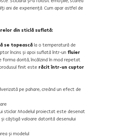
ste. Sticlarul şi-a folosit emoţiile, starea
lţi ani de experienţă. Cum apar astfel de
lor din sticlă suflată:
să se topească
la o temperatură de
tor încins şi apoi suflată într-un
fluier
are forma dorită, încălzind în mod repetat
, produsul finit este
răcit într-un cuptor
lverizată pe pahare, creând un efect de
oare
i sticlar. Modelul proiectat este desenat
 şi câştigă valoare datorită desenului
area şi modelul