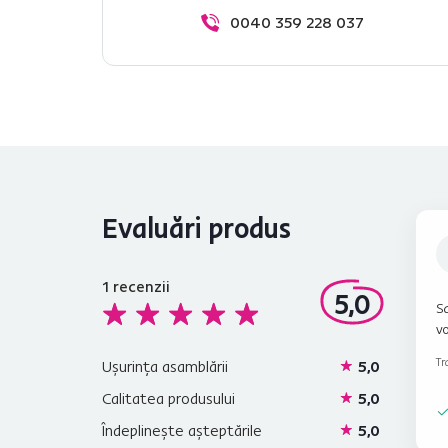
0040 359 228 037
Evaluări produs
1
recenzii
5,0
Sa
vo
Tr
Ușurința asamblării
5,0
Calitatea produsului
5,0
Îndeplinește așteptările
5,0