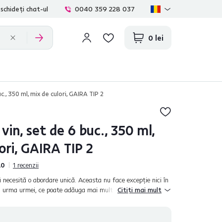
schideți chat-ul
0040 359 228 037
0 lei
c., 350 ml, mix de culori, GAIRA TIP 2
vin, set de 6 buc., 350 ml,
ori, GAIRA TIP 2
,0
1
recenzii
ă necesită o abordare unică. Aceasta nu face excepţie nici în
a urma urmei, ce poate adăuga mai mult la o atmosferă de
Citiți mai mult
să decorată c...