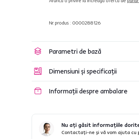
Aruncă o privire la întreaga ofertă de
paha
Nr. produs : 0000288126
Parametri de bază
Dimensiuni și specificații
Informații despre ambalare
Nu ați găsit informațiile dorit
Contactați-ne și vă vom ajuta cu 