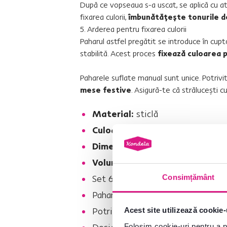
După ce vopseaua s-a uscat, se aplică cu a
fixarea culorii,
îmbunătăţeşte tonurile de 
5. Arderea pentru fixarea culorii
Paharul astfel pregătit se introduce în cup
stabilită. Acest proces
fixează culoarea 
Paharele suflate manual sunt unice. Potriv
mese festive
. Asigură-te că străluceşti 
Material:
sticlă
Culoare:
amestec de culori
Dimensiuni (diametru x Î):
10,3x
Volum pahar:
350 ml
Consimțământ
Set 6 pahare
Pahare de vin
Potrivite şi pentru alte tipuri de 
Acest site utilizează cookie-
Folosim cookie-uri pentru a pe