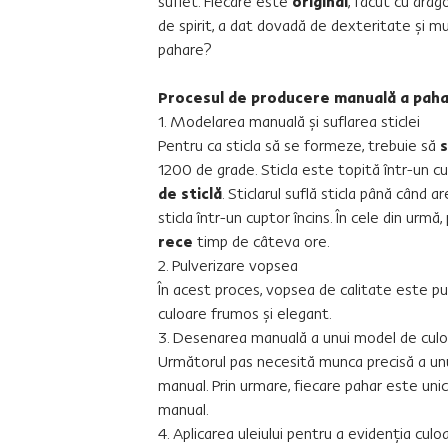
suflet. Fiecare este
original
, făcut cu drago
de spirit, a dat dovadă de dexteritate şi mu
pahare?
Procesul de producere manuală a pahare
1. Modelarea manuală şi suflarea sticlei
Pentru ca sticla să se formeze, trebuie să
1200 de grade. Sticla este topită într-un cup
de sticlă
. Sticlarul suflă sticla până când 
sticla într-un cuptor încins. În cele din urmă
rece
timp de câteva ore.
2. Pulverizare vopsea
În acest proces, vopsea de calitate este pu
culoare frumos şi elegant.
3. Desenarea manuală a unui model de cul
Următorul pas necesită munca precisă a unu
manual. Prin urmare, fiecare pahar este unic
manual.
4. Aplicarea uleiului pentru a evidenţia culo