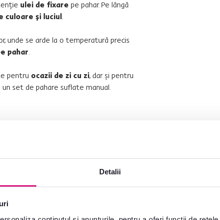
tenţie
ulei de fixare
pe pahar. Pe lângă
culoare şi luciul
.
tor, unde se arde la o temperatură precis
pe pahar
.
ite pentru
ocazii de zi cu zi
, dar şi pentru
cu un set de pahare suflate manual.
17 cm
Detalii
băuturi
uri
rsonaliza conținutul și anunțurile, pentru a oferi funcții de rețele