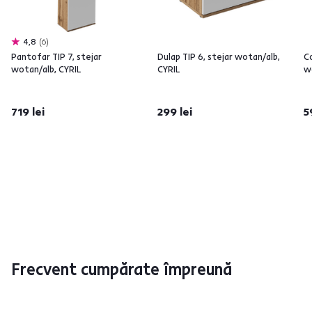
4,8
6
Pantofar TIP 7, stejar
Dulap TIP 6, stejar wotan/alb,
C
wotan/alb, CYRIL
CYRIL
w
719 lei
299 lei
5
Frecvent cumpărate împreună