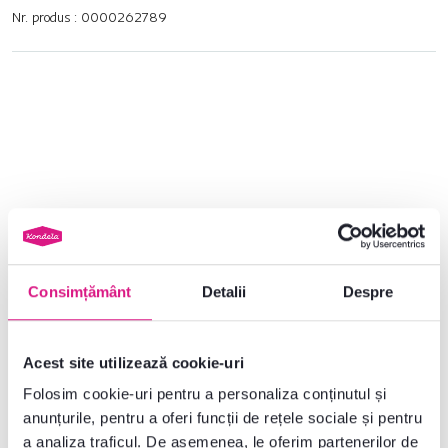
Nr. produs : 0000262789
Parametri de bază
Dimensiuni și specificații
Informații despre ambalare
Consimțământ
Detalii
Despre
Instrucțiuni de asamblare
Acest site utilizează cookie-uri
Folosim cookie-uri pentru a personaliza conținutul și
anunțurile, pentru a oferi funcții de rețele sociale și pentru
Nu ați găsit informațiile dorite?
a analiza traficul. De asemenea, le oferim partenerilor de
Contactați-ne și vă vom ajuta cu plăcere