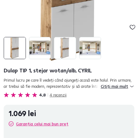
Dulap TIP 1, stejar wotan/alb, CYRIL
Primul lucru pe care îl vedeţi când ajungeţi acasă este holul. Prin urmare,
ar trebui să fie modern, reprezentativ şi să arate întotdeauna ordonat. În
Citiți mai mult
plus, holul este prima cameră pe care o vor ved...
4,8
4
recenzii
1.069 lei
Garanția celui mai bun preț