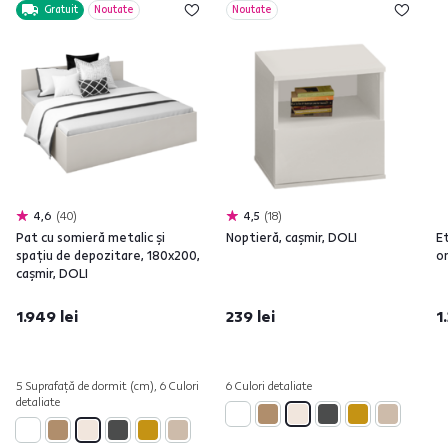
Gratuit
Noutate
Noutate
4,6
40
4,5
18
Pat cu somieră metalic şi
Noptieră, caşmir, DOLI
Et
spaţiu de depozitare, 180x200,
on
caşmir, DOLI
1.949 lei
239 lei
1
5 Suprafață de dormit (cm), 6 Culori
6 Culori detaliate
detaliate