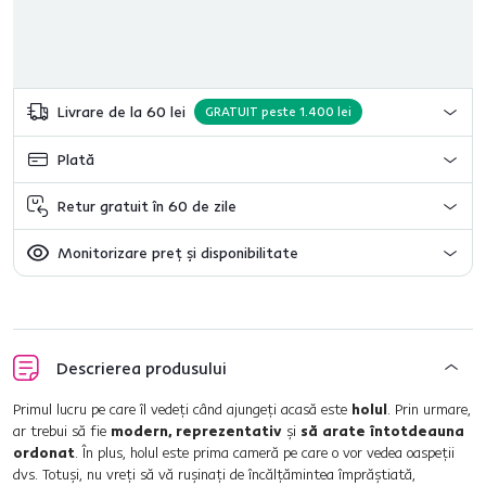
Livrare de la 60 lei
GRATUIT peste 1.400 lei
Plată
Retur gratuit în 60 de zile
Monitorizare preț și disponibilitate
Descrierea produsului
Primul lucru pe care îl vedeţi când ajungeţi acasă este
holul
. Prin urmare,
ar trebui să fie
modern, reprezentativ
şi
să arate întotdeauna
ordonat
. În plus, holul este prima cameră pe care o vor vedea oaspeţii
dvs. Totuşi, nu vreţi să vă ruşinaţi de încălţămintea împrăştiată,