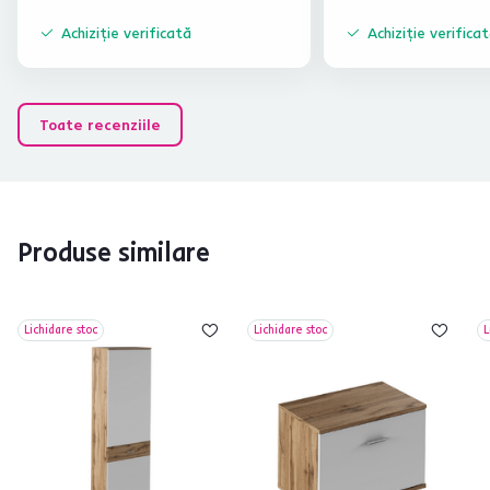
Achiziție verificată
Achiziție verifica
Toate recenziile
Produse similare
Lichidare stoc
Lichidare stoc
L