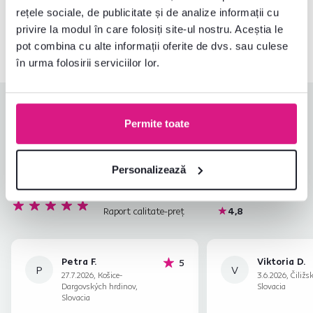
rețele sociale, de publicitate și de analize informații cu
0040 359 228 037
Deschideți chat-ul
privire la modul în care folosiți site-ul nostru. Aceștia le
pot combina cu alte informații oferite de dvs. sau culese
în urma folosirii serviciilor lor.
Evaluări produs
Permite toate
Ușurința asamblării
4,8
4,8
Calitatea produsului
4,8
Personalizează
Îndeplinește așteptările
5,0
4
recenzii
Ambalarea produsului
4,8
Raport calitate-preț
4,8
Petra F.
Viktoria D.
stele
5
P
V
27.7.2026, Košice-
3.6.2026, Čiližs
Dargovských hrdinov,
Slovacia
Slovacia