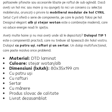
paltoanele şifonate sau accesoriile lăsate pe raftul de sub oglindă. Dacă
aveţi un hol mic sau mare şi nu ajungeţi la nici un consens cu selecţia
mobilierului, aruncaţi o privire la
mobilierul modular de hol CYRIL
.
Setul Cyril oferă o serie de componente, pe care le puteţi folosi pe hol.
Designul elegant
alb şi stejar wotan
este o combinaţie modernă, care
va aduce energie nouă în spaţiu.
Aveţi multe haine şi nu mai aveţi unde să le depozitaţi?
Dulapul TIP 1
este o componentă practică, care nu trebuie să lipsească din holul vostru.
Dulapul
cu patru uşi
,
rafturi şi un sertar.
Un dulap multifuncţional,
care poate rezolva orice problemă.
Material:
DTD laminat
Culoare:
stejar wotan/alb
Dimensiuni (lxAxh):
80x35x199 cm
Cu patru uşi
Cu rafturi
Sertar
Cu mânere
Produs slovac de calitate
Livrat dezasamblat