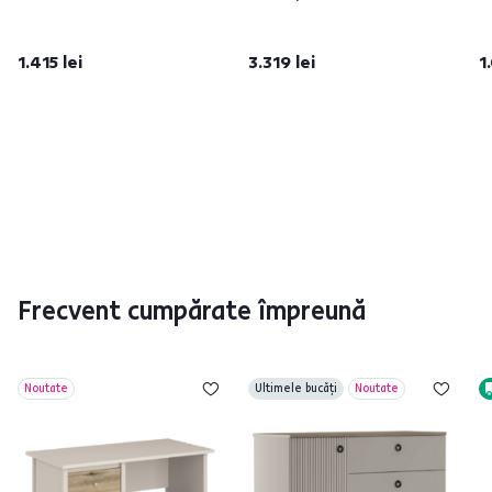
1.415 lei
3.319 lei
1
Frecvent cumpărate împreună
Noutate
Ultimele bucăți
Noutate