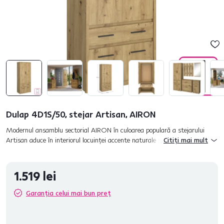
Dulap 4D1S/50, stejar Artisan, AIRON
Modernul ansamblu sectorial AIRON în culoarea populară a stejarului
Artisan aduce în interiorul locuinţei accente naturale şi elegante. Această
Citiți mai mult
culoare conferă o senzaţie caldă şi relaxantă oricăr...
1.519 lei
Garanția celui mai bun preț