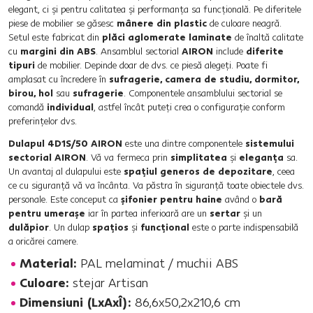
elegant, ci şi pentru calitatea şi performanţa sa funcţională. Pe diferitele
piese de mobilier se găsesc
mânere din plastic
de culoare neagră.
Setul este fabricat din
plăci aglomerate laminate
de înaltă calitate
cu
margini din ABS
. Ansamblul sectorial
AIRON
include
diferite
tipuri
de mobilier. Depinde doar de dvs. ce piesă alegeţi. Poate fi
amplasat cu încredere în
sufragerie, camera de studiu, dormitor,
birou, hol
sau
sufragerie
. Componentele ansamblului sectorial se
comandă
individual
, astfel încât puteţi crea o configuraţie conform
preferinţelor dvs.
Dulapul 4D1S/50 AIRON
este una dintre componentele
sistemului
sectorial AIRON
. Vă va fermeca prin
simplitatea
şi
eleganţa
sa.
Un avantaj al dulapului este
spaţiul generos de depozitare
, ceea
ce cu siguranţă vă va încânta. Va păstra în siguranţă toate obiectele dvs.
personale. Este conceput ca
şifonier pentru haine
având o
bară
pentru umeraşe
iar în partea inferioară are un
sertar
şi un
dulăpior
. Un dulap
spaţios
şi
funcţional
este o parte indispensabilă
a oricărei camere.
Material:
PAL melaminat / muchii ABS
Culoare:
stejar Artisan
Dimensiuni (LxAxÎ):
86,6x50,2x210,6 cm