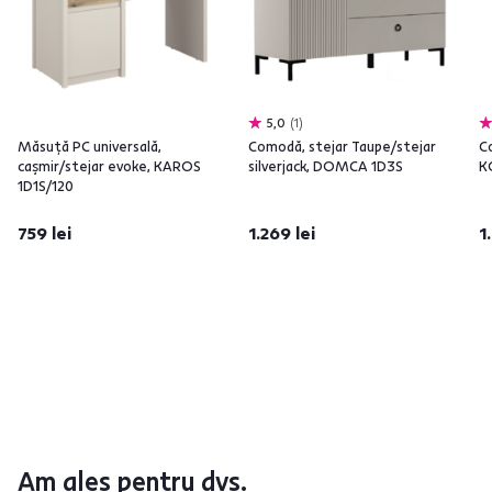
5,0
1
Măsuţă PC universală,
Comodă, stejar Taupe/stejar
C
caşmir/stejar evoke, KAROS
silverjack, DOMCA 1D3S
K
1D1S/120
759 lei
1.269 lei
1
Am ales pentru dvs.