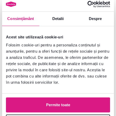
Nr. produs : 0000374711
Consimțământ
Detalii
Despre
Parametri de bază
Acest site utilizează cookie-uri
Dimensiuni și specificații
Folosim cookie-uri pentru a personaliza conținutul și
anunțurile, pentru a oferi funcții de rețele sociale și pentru
Informații despre ambalare
a analiza traficul. De asemenea, le oferim partenerilor de
rețele sociale, de publicitate și de analize informații cu
privire la modul în care folosiți site-ul nostru. Aceștia le
Instrucțiuni de asamblare
pot combina cu alte informații oferite de dvs. sau culese
în urma folosirii serviciilor lor.
Nu ați găsit informațiile dorite?
Contactați-ne și vă vom ajuta cu plăcere
Permite toate
0040 359 228 037
Deschideți chat-ul