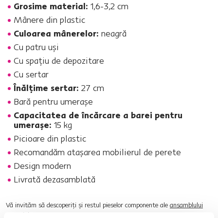
Grosime material:
1,6-3,2 cm
Mânere din plastic
Culoarea mânerelor:
neagră
Cu patru uşi
Cu spaţiu de depozitare
Cu sertar
Înălţime sertar:
27 cm
Bară pentru umeraşe
Capacitatea de încărcare a barei pentru
umeraşe:
15 kg
Picioare din plastic
Recomandăm ataşarea mobilierul de perete
Design modern
Livrată dezasamblată
Vă invităm să descoperiţi şi restul pieselor componente ale
ansamblului
sectorial AIRON
.