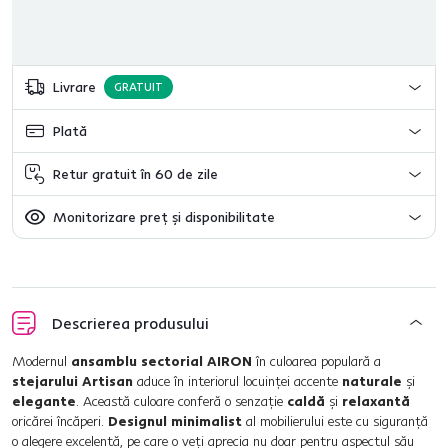
Livrare
GRATUIT
Plată
Retur gratuit în 60 de zile
Monitorizare preț și disponibilitate
Descrierea produsului
Modernul
ansamblu sectorial AIRON
în culoarea populară a
stejarului Artisan
aduce în interiorul locuinţei accente
naturale
şi
elegante
. Această culoare conferă o senzaţie
caldă
şi
relaxantă
oricărei încăperi.
Designul minimalist
al mobilierului este cu siguranţă
o alegere excelentă, pe care o veţi aprecia nu doar pentru aspectul său