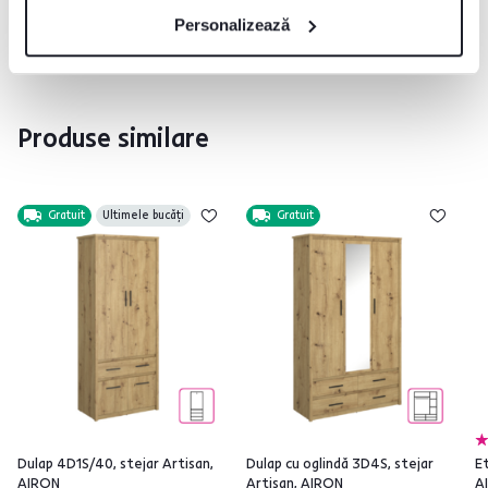
Personalizează
Produse similare
Gratuit
Ultimele bucăți
Gratuit
Dulap 4D1S/40, stejar Artisan,
Dulap cu oglindă 3D4S, stejar
Et
AIRON
Artisan, AIRON
A