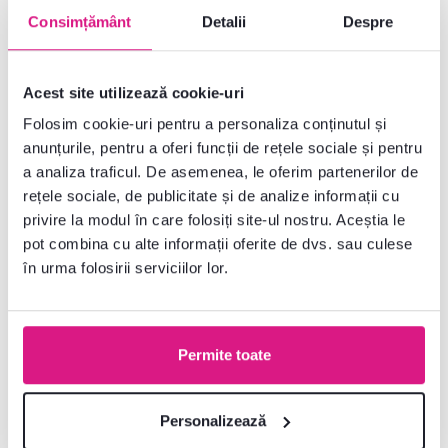
Consimțământ
Detalii
Despre
1 Material, 2 Výška (cm), 2 Suprafață
de dormit (cm)
Acest site utilizează cookie-uri
Folosim cookie-uri pentru a personaliza conținutul și
Gratuit
Lichidare stoc
anunțurile, pentru a oferi funcții de rețele sociale și pentru
Ultimele bucăți
a analiza traficul. De asemenea, le oferim partenerilor de
rețele sociale, de publicitate și de analize informații cu
privire la modul în care folosiți site-ul nostru. Aceștia le
pot combina cu alte informații oferite de dvs. sau culese
în urma folosirii serviciilor lor.
Permite toate
Pat 140, alb extra luciu ridicat
HG/stejar sonoma truflu închis,
LYNATET TYP 91
Personalizează