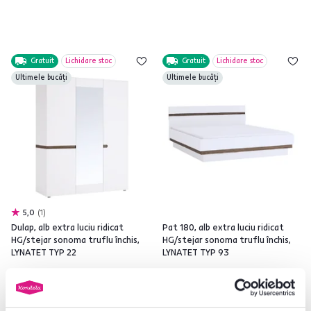
Gratuit
Lichidare stoc
Gratuit
Lichidare stoc
Ultimele bucăți
Ultimele bucăți
5,0
1
Dulap, alb extra luciu ridicat
Pat 180, alb extra luciu ridicat
HG/stejar sonoma truflu închis,
HG/stejar sonoma truflu închis,
LYNATET TYP 22
LYNATET TYP 93
2.905 lei
1.899 lei