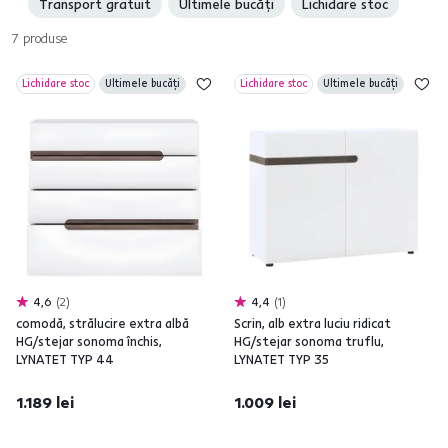
Transport gratuit
Ultimele bucăți
Lichidare stoc
7
produse
Lichidare stoc
Ultimele bucăți
Lichidare stoc
Ultimele bucăți
4,6
2
4,4
1
comodă, strălucire extra albă
Scrin, alb extra luciu ridicat
HG/stejar sonoma închis,
HG/stejar sonoma truflu,
LYNATET TYP 44
LYNATET TYP 35
1.189 lei
1.009 lei