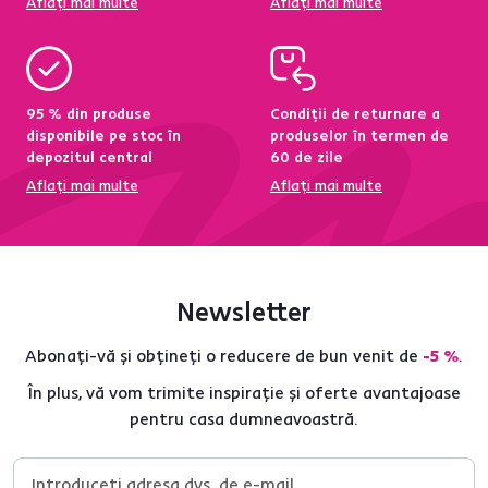
Aflați mai multe
Aflați mai multe
95 % din produse
Condiții de returnare a
disponibile pe stoc în
produselor în termen de
depozitul central
60 de zile
Aflați mai multe
Aflați mai multe
Newsletter
Abonați-vă și obțineți o reducere de bun venit de
-5 %
.
În plus, vă vom trimite inspirație și oferte avantajoase
pentru casa dumneavoastră.