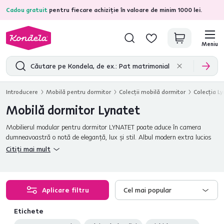
Cadou gratuit
pentru fiecare achiziție în valoare de minim 1000 lei.
4,7
31.333
recenzii de produs verificate
Meniu
Introducere
Mobilă pentru dormitor
Colecţii mobilă dormitor
Colecţia Ly
Mobilă dormitor Lynatet
Mobilierul modular pentru dormitor LYNATET poate aduce în camera
dumneavoastră o notă de eleganţă, lux şi stil. Albul modern extra lucios
va lumina camera şi vă va invita la un somn odihnitor. Piesele de mobilier
Citiți mai mult
individuale pot fi folosite în funcţie de preferinţele dvs.
Aplicare filtru
Cel mai popular
Etichete