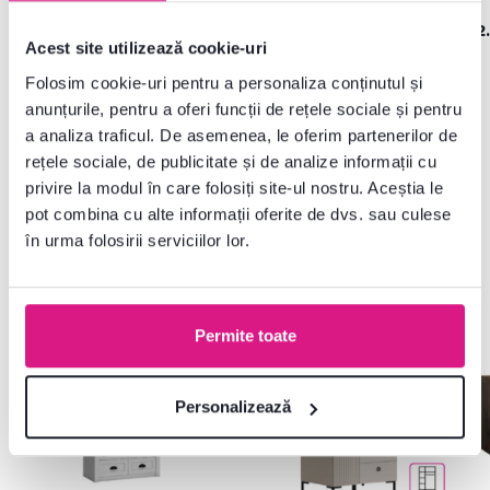
1.269 lei
1.059 lei
2
Acest site utilizează cookie-uri
Folosim cookie-uri pentru a personaliza conținutul și
anunțurile, pentru a oferi funcții de rețele sociale și pentru
a analiza traficul. De asemenea, le oferim partenerilor de
rețele sociale, de publicitate și de analize informații cu
privire la modul în care folosiți site-ul nostru. Aceștia le
Frecvent cumpărate împreună
pot combina cu alte informații oferite de dvs. sau culese
în urma folosirii serviciilor lor.
Gratuit
Gratuit
Ultimele bucăți
Noutate
Permite toate
Personalizează