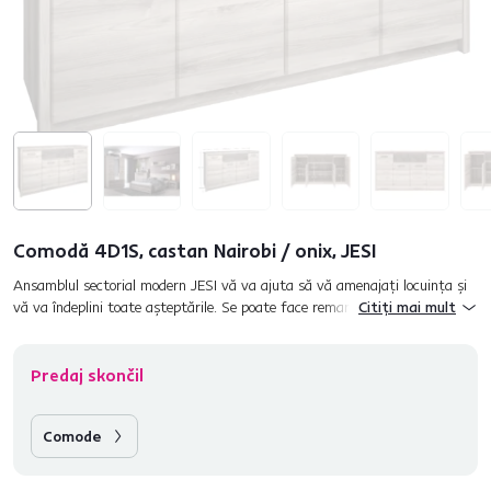
Comodă 4D1S, castan Nairobi / onix, JESI
Ansamblul sectorial modern JESI vă va ajuta să vă amenajaţi locuinţa şi
vă va îndeplini toate aşteptările. Se poate face remarcat atât în
Citiți mai mult
locuinţele moderne, cât şi în cele clasice. Este confecţio...
Predaj skončil
Comode