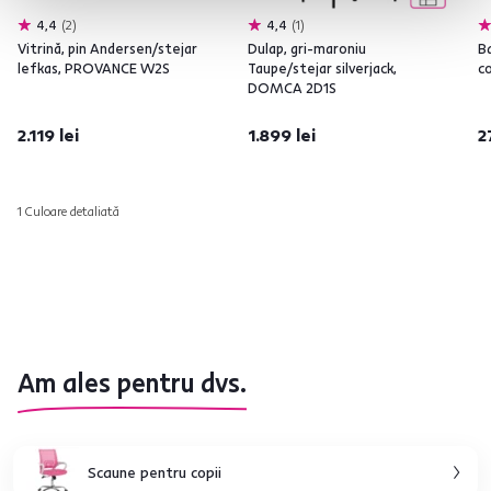
4,4
2
4,4
1
Vitrină, pin Andersen/stejar
Dulap, gri-maroniu
B
lefkas, PROVANCE W2S
Taupe/stejar silverjack,
co
DOMCA 2D1S
2.119 lei
1.899 lei
2
1 Culoare detaliată
Am ales pentru dvs.
Scaune pentru copii