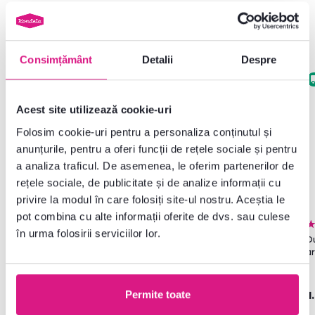
Produse similare
Consimțământ
Detalii
Despre
Promoție
Noutate
Acest site utilizează cookie-uri
Folosim cookie-uri pentru a personaliza conținutul și
anunțurile, pentru a oferi funcții de rețele sociale și pentru
a analiza traficul. De asemenea, le oferim partenerilor de
rețele sociale, de publicitate și de analize informații cu
privire la modul în care folosiți site-ul nostru. Aceștia le
pot combina cu alte informații oferite de dvs. sau culese
4,8
272
4,8
272
în urma folosirii serviciilor lor.
Dulap, poliţe, cu două uşi, alb,
Dulap, poliţe, cu două uşi,
Du
SERVO TIP 1
stejar sonoma, SERVO TIP 1
a
585 lei
-10%
525 lei
525 lei
1
Permite toate