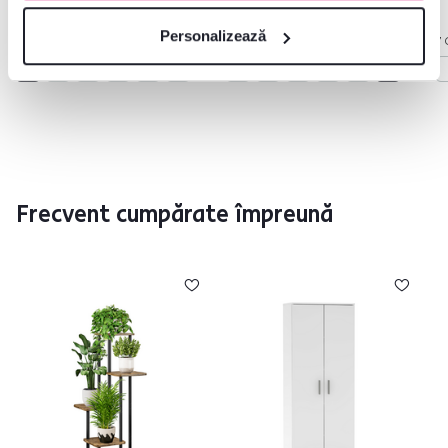
Personalizează
6 Culori detaliate
6 Culori detaliate
7 
Frecvent cumpărate împreună