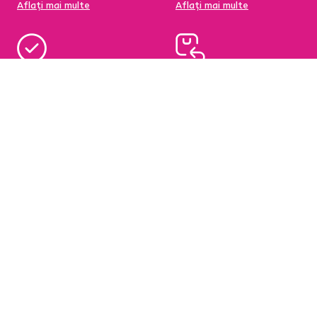
Aflați mai multe
Aflați mai multe
95 % din produse
Condiții de returnare a
disponibile pe stoc în
produselor în termen de
depozitul central
60 de zile
Aflați mai multe
Aflați mai multe
Newsletter
Abonați-vă și obțineți o reducere de bun venit de
-5 %
.
În plus, vă vom trimite inspirație și oferte avantajoase
pentru casa dumneavoastră.