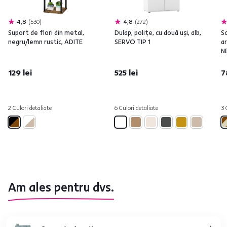
4,8
530
4,8
272
Suport de flori din metal,
Dulap, poliţe, cu două uşi, alb,
S
negru/lemn rustic, ADITE
SERVO TIP 1
a
N
129 lei
525 lei
7
2 Culori detaliate
6 Culori detaliate
3 
Am ales pentru dvs.