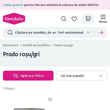
Cadou gratuit
pentru fiecare achiziție în valoare de minim 1000 lei.
4,7
31.211
recenzii de produs verificate
Meniu
Introducere
Mobilă de bucătărie
Prado roşu/gri
Prado roşu/gri
Aplicare filtru
Cel mai popular
1
Produs