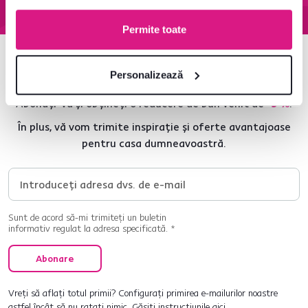
Permite toate
Newsletter
Personalizează
Abonați-vă și obțineți o reducere de bun venit de
-5 %
.
În plus, vă vom trimite inspirație și oferte avantajoase
pentru casa dumneavoastră.
Sunt de acord să-mi trimiteți un buletin
informativ regulat la adresa specificată. *
Abonare
Vreți să aflați totul primii? Configurați primirea e-mailurilor noastre
astfel încât să nu ratați nimic.
Găsiți instrucțiunile aici
.