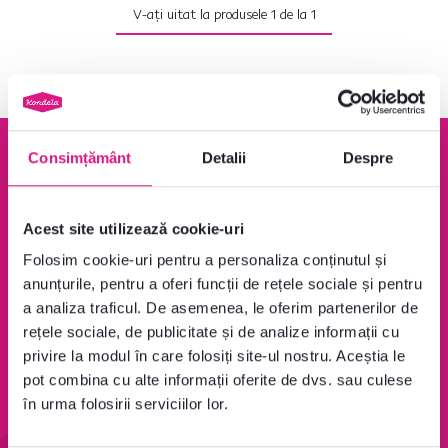
V-ați uitat la produsele
1
de la
1
Consimțământ
Detalii
Despre
Garanție de rambursare
Peste 1400 Ron transport
Acest site utilizează cookie-uri
100 %
este gratuit
Folosim cookie-uri pentru a personaliza conținutul și
Aflați mai multe
Aflați mai multe
anunțurile, pentru a oferi funcții de rețele sociale și pentru
a analiza traficul. De asemenea, le oferim partenerilor de
rețele sociale, de publicitate și de analize informații cu
privire la modul în care folosiți site-ul nostru. Aceștia le
95 % din produse
Condiții de returnare a
pot combina cu alte informații oferite de dvs. sau culese
disponibile pe stoc în
produselor în termen de
în urma folosirii serviciilor lor.
depozitul central
60 de zile
Aflați mai multe
Aflați mai multe