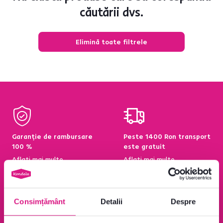
căutării dvs.
Elimină toate filtrele
Garanție de rambursare
Peste 1400 Ron transport
100 %
este gratuit
Aflați mai multe
Aflați mai multe
Consimțământ
Detalii
Despre
95 % din produse
Condiții de returnare a
disponibile pe stoc în
produselor în termen de