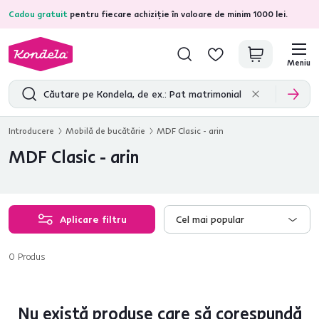
Cadou gratuit
pentru fiecare achiziție în valoare de minim 1000 lei.
4,7
31.211
recenzii de produs verificate
Meniu
Introducere
Mobilă de bucătărie
MDF Clasic - arin
MDF Clasic - arin
Aplicare filtru
Cel mai popular
0
Produs
Nu există produse care să corespundă