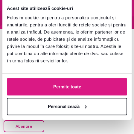
depozitul central
60 de zile
Acest site utilizează cookie-uri
Aflați mai multe
Aflați mai multe
Folosim cookie-uri pentru a personaliza conținutul și
anunțurile, pentru a oferi funcții de rețele sociale și pentru
a analiza traficul. De asemenea, le oferim partenerilor de
rețele sociale, de publicitate și de analize informații cu
Newsletter
privire la modul în care folosiți site-ul nostru. Aceștia le
pot combina cu alte informații oferite de dvs. sau culese
Abonați-vă și obțineți o reducere de bun venit de
-5 %
.
în urma folosirii serviciilor lor.
În plus, vă vom trimite inspirație și oferte avantajoase
pentru casa dumneavoastră.
Permite toate
Personalizează
Sunt de acord să-mi trimiteți un buletin
informativ regulat la adresa specificată. *
Abonare