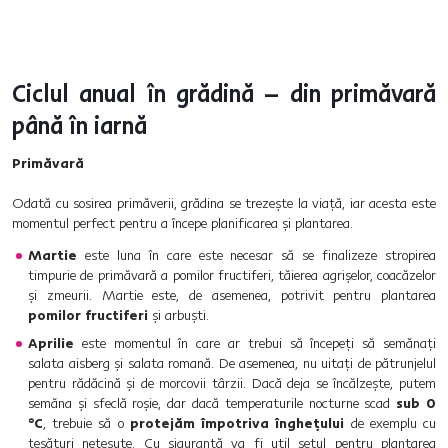
Ciclul anual în grădină – din primăvară
până în iarnă
Primăvară
Odată cu sosirea primăverii, grădina se trezește la viață, iar acesta este
momentul perfect pentru a începe planificarea și plantarea.
Martie
este luna în care este necesar să se finalizeze stropirea
timpurie de primăvară a pomilor fructiferi, tăierea agrișelor, coacăzelor
și zmeurii. Martie este, de asemenea, potrivit pentru plantarea
pomilor fructiferi
și arbuști.
Aprilie
este momentul în care ar trebui să începeți să semănați
salata aisberg și salata romană. De asemenea, nu uitați de pătrunjelul
pentru rădăcină și de morcovii târzii. Dacă deja se încălzește, putem
semăna și sfeclă roșie, dar dacă temperaturile nocturne scad
sub 0
°C
, trebuie să o
protejăm împotriva înghețului
de exemplu cu
țesături nețesute. Cu siguranță va fi util
setul pentru plantarea