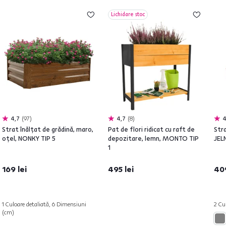
Lichidare stoc
4,7
97
4,7
8
4
Strat înălţat de grădină, maro,
Pat de flori ridicat cu raft de
Stra
oţel, NONKY TIP 5
depozitare, lemn, MONTO TIP
JEL
1
169 lei
495 lei
409
1 Culoare detaliată, 6 Dimensiuni
2 Cul
(cm)