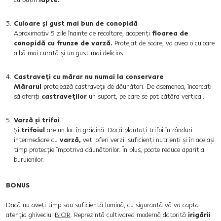
Culoare și gust mai bun de conopidă
Aproximativ 5 zile înainte de recoltare, acoperiți
floarea de
conopidă cu frunze de varză.
Protejat de soare, va avea o culoare
albă mai curată și un gust mai delicios.
Castraveți cu mărar nu numai la conservare
Mărarul
protejează castraveții de dăunători. De asemenea, încercați
să oferiți
castraveților
un suport, pe care se pot cățăra vertical.
Varză și trifoi
Și
trifoiul
are un loc în grădină. Dacă plantați trifoi în rânduri
intermediare cu
varză,
veți oferi verzii suficienți nutrienți și în același
timp protecție împotriva dăunătorilor. În plus, poate reduce apariția
buruienilor.
BONUS
Dacă nu aveți timp sau suficientă lumină, cu siguranță vă va capta
atenția ghiveciul
BIOR
. Reprezintă cultivarea modernă datorită
irigării