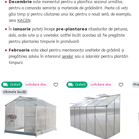
Decembrie
este momentul pentru a planifica sezonul următor,
pentru a comanda semințe și materiale de grădinărit. Poate că veți
găsi timp și pentru căutarea unui loc pentru o nouă seră, de exemplu,
sera
KACEN
.
În
ianuarie
puteți începe
pre-plantarea
răsadurilor de petunia,
dalii, ardei iute și a vinetelor, astfel încât acestea să fie pregătite
pentru plantarea timpurie în primăvară.
Februarie
este ideal pentru mentenanța uneltelor de grădină și
pregătirea solului în interiorul
serelor
sau a solariilor pentru plantări
timpurii.
Gratuit
Lichidare stoc
Gratuit
Lichidare stoc
Pro
Ultimele bucăți