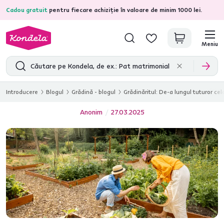
Cadou gratuit
pentru fiecare achiziție în valoare de minim 1000 lei.
4,7
31.333
recenzii de produs verificate
Meniu
Introducere
Blogul
Grădină - blogul
Grădinăritul: De-a lungul tuturor ce
Anonim
27.03.2025