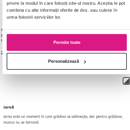
privire la modul în care folosiți site-ul nostru. Aceștia le pot
combina cu alte informații oferite de dvs. sau culese în
urma folosirii serviciilor lor.
4
Căsuţă pentru grădină din tablă
Depozit grădină pentru scule
Dep
pentru scule, maro deschis /
din tablă, maro / antracit, 2x1,3
din 
maro închis, 2,6x2m, HAMAL
m, RADOL
m, 
Permite toate
TYPE 2
2.049 lei
1.905 lei
1.3
Personalizează
2 Cul
Iarnă
Iarna este un moment în care grădina se odihnește, dar pentru grădinar,
munca nu se termină.