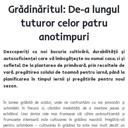
Grădinăritul: De-a lungul
tuturor celor patru
anotimpuri
Descoperiți cu noi bucuria cultivării, durabilității și
autosuficienței care vă îmbogățește nu numai casa, ci și
sufletul. De la plantarea de primăvară, prin recoltele de
vară, pregătirea solului de toamnă pentru iarnă, până la
planificarea în timpul iernii și pregătirile pentru noul
sezon.
În lumea grăbită de astăzi, unde ne confruntăm cu noi provocări și
schimbări în fiecare zi, căutăm modalități de a menține pacea și
echilibrul. Una dintre cele mai frumoase căi către autosuficiență și
frumusețe interioară este cultivarea în grădina noastră. Pregătiți-vă
pentru schimbare – cultivarea în grădina ta este mai mult decât un