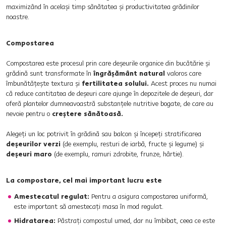
maximizând în același timp sănătatea și productivitatea grădinilor
noastre.
Compostarea
Compostarea este procesul prin care deșeurile organice din bucătărie și
grădină sunt transformate în
îngrășământ natural
valoros care
îmbunătățește textura și
fertilitatea
solului.
Acest proces nu numai
că reduce cantitatea de deșeuri care ajunge în depozitele de deșeuri, dar
oferă plantelor dumneavoastră substanțele nutritive bogate, de care au
nevoie pentru o
creștere sănătoasă.
Alegeți un loc potrivit în grădină sau balcon și începeți stratificarea
deșeurilor verzi
(de exemplu, resturi de iarbă, fructe și legume) și
deșeuri maro
(de exemplu, ramuri zdrobite, frunze, hârtie).
La compostare, cel mai important lucru este
Amestecatul regulat:
Pentru a asigura compostarea uniformă,
este important să amestecați masa în mod regulat.
Hidratarea:
Păstrați compostul umed, dar nu îmbibat, ceea ce este