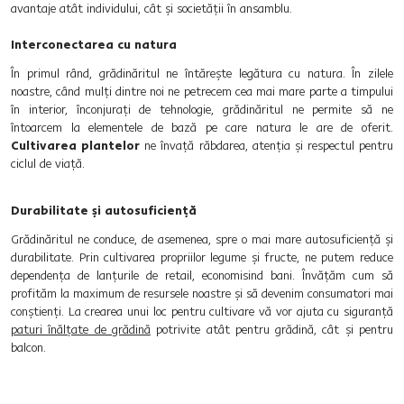
avantaje atât individului, cât și societății în ansamblu.
Interconectarea cu natura
În primul rând, grădinăritul ne întărește legătura cu natura. În zilele
noastre, când mulți dintre noi ne petrecem cea mai mare parte a timpului
în interior, înconjurați de tehnologie, grădinăritul ne permite să ne
întoarcem la elementele de bază pe care natura le are de oferit.
Cultivarea plantelor
ne învață răbdarea, atenția și respectul pentru
ciclul de viață.
Durabilitate și autosuficiență
Grădinăritul ne conduce, de asemenea, spre o mai mare autosuficiență și
durabilitate. Prin cultivarea propriilor legume și fructe, ne putem reduce
dependența de lanțurile de retail, economisind bani. Învățăm cum să
profităm la maximum de resursele noastre și să devenim consumatori mai
conștienți. La crearea unui loc pentru cultivare vă vor ajuta cu siguranță
paturi înălțate de grădină
potrivite atât pentru grădină, cât și pentru
balcon.