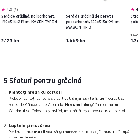
4,0
7
4
Seră de grădină, policarbonat,
Seră de grădină de perete,
Stra
190x314x219cm, KACEN TYPE 4
policarbonat, 122x313x199 cm,
pol
MABON TIP 3
1.496
2.179 lei
1.669 lei
1.3
5 Sfaturi pentru grădină
Plantați hrean cu cartofi
Probabil că toți cei care au cultivat
deja cartofi,
au încercat să
scape de Gândacul de Colorado.
Hreanul
alungă în mod natural
Gândacul de Colorado și astfel, îmbunătățește producția de cartofi.
Laptele și mazărea
Pentru a face
mazărea
să germineze mai repede, înmuiați-o în apă
cu puțin
lapte.