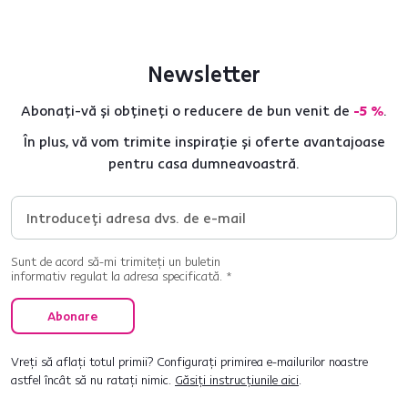
Newsletter
Abonați-vă și obțineți o reducere de bun venit de
-5 %
.
În plus, vă vom trimite inspirație și oferte avantajoase
pentru casa dumneavoastră.
Sunt de acord să-mi trimiteți un buletin
informativ regulat la adresa specificată. *
Abonare
Vreți să aflați totul primii? Configurați primirea e-mailurilor noastre
astfel încât să nu ratați nimic.
Găsiți instrucțiunile aici
.