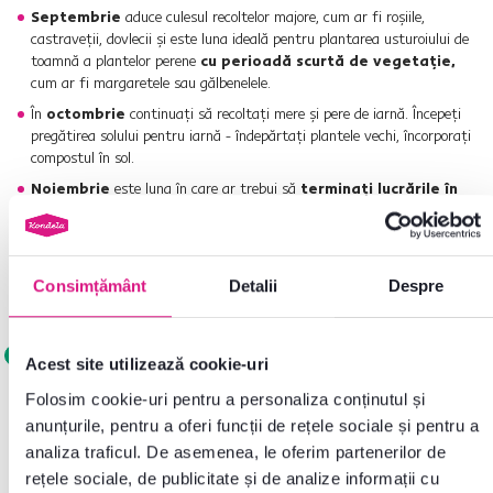
Septembrie
aduce culesul recoltelor majore, cum ar fi roșiile,
castraveții, dovlecii și este luna ideală pentru plantarea usturoiului de
toamnă a plantelor perene
cu perioadă scurtă de vegetație,
cum ar fi margaretele sau gălbenelele.
În
octombrie
continuați să recoltați mere și pere de iarnă. Începeți
pregătirea solului pentru iarnă - îndepărtați plantele vechi, încorporați
compostul în sol.
Noiembrie
este luna în care ar trebui să
terminați lucrările în
grădină,
să pregătiți protecția plantelor sensibile la îngheț. Dacă nu
aveți unde să vă puneți uneltele de grădină, o alegere interesantă
poate fi
o căsuță de grădină
, care vă va oferi ușor și rapid suficient
spațiu.
Consimțământ
Detalii
Despre
Gratuit
Lichidare stoc
Gratuit
Lichidare stoc
Lic
Acest site utilizează cookie-uri
Folosim cookie-uri pentru a personaliza conținutul și
anunțurile, pentru a oferi funcții de rețele sociale și pentru a
analiza traficul. De asemenea, le oferim partenerilor de
rețele sociale, de publicitate și de analize informații cu