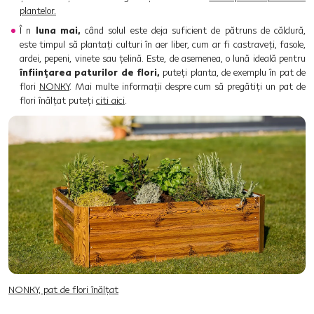
plantelor.
Î n
luna mai,
când solul este deja suficient de pătruns de căldură,
este timpul să plantați culturi în aer liber, cum ar fi castraveți, fasole,
ardei, pepeni, vinete sau țelină. Este, de asemenea, o lună ideală pentru
înființarea paturilor de flori,
puteți planta, de exemplu în pat de
flori
NONKY
. Mai multe informații despre cum să pregătiți un pat de
flori înălțat puteți
citi aici
.
NONKY, pat de flori înălţat