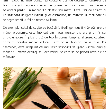
lemn. Dacă nu intenționezi să acorzi o atenție deosebită cuțitelor de
bucătărie și întreținerii zilnice minuțioase, cea mai potrivită soluție este
să optezi pentru un mâner din plastic sau metal. Este ușor de spălat, ai
un standard de igienă ridicat și, de asemenea, un material durabil care nu
se degradează la fel de repede ca lemnul.
De exemplu,
setul de cuțite de bucătărie Berlingerhaus BH-2462
are un
mâner ergonomic, este fabricat din metal rezistent și are și un finisaj
anti-alunecare. În plus, arată de top. În același timp, echilibrarea cuțitelor
datorită acestui mâner aduce utilizatorului bucuria de a tăia. De
asemenea, este îndeplinit cel mai înalt standard de igienă - între lamă și
mâner nu există decalaj sau denivelări, pe care să se prindă resturile de
mâncare.