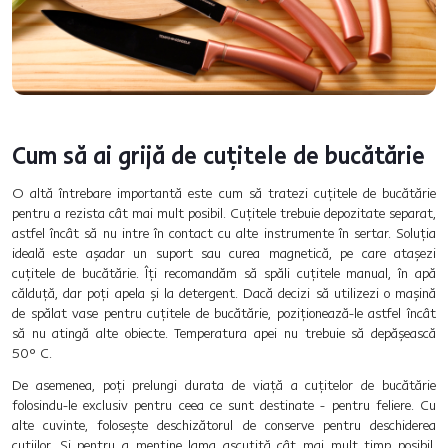
Cum să ai grijă de cuțitele de bucătărie
O altă întrebare importantă este cum să tratezi cuțitele de bucătărie
pentru a rezista cât mai mult posibil. Cuțitele trebuie depozitate separat,
astfel încât să nu intre în contact cu alte instrumente în sertar. Soluția
ideală este așadar un suport sau curea magnetică, pe care atașezi
cuțitele de bucătărie. Îți recomandăm să spăli cuțitele manual, în apă
călduță, dar poți apela și la detergent. Dacă decizi să utilizezi o mașină
de spălat vase pentru cuțitele de bucătărie, poziționează-le astfel încât
să nu atingă alte obiecte. Temperatura apei nu trebuie să depășească
50° C.
De asemenea, poți prelungi durata de viață a cuțitelor de bucătărie
folosindu-le exclusiv pentru ceea ce sunt destinate - pentru feliere. Cu
alte cuvinte, folosește deschizătorul de conserve pentru deschiderea
cutiilor. Și pentru a menține lama ascuțită cât mai mult timp posibil,