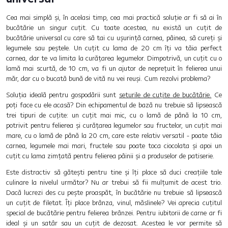
Cea mai simplă și, în acelasi timp, cea mai practică soluție ar fi să ai în
bucătărie un singur cuțit. Cu toate acestea, nu există un cuțit de
bucătărie universal cu care să tai cu ușurință carnea, pâinea, să cureți și
legumele sau peștele. Un cuțit cu lama de 20 cm îți va tăia perfect
carnea, dar te va limita la curățarea legumelor. Dimpotrivă, un cuțit cu o
lamă mai scurtă, de 10 cm, va fi un ajutor de neprețuit în felierea unui
măr, dar cu o bucată bună de vită nu vei reuși. Cum rezolvi problema?
Soluția ideală pentru gospodării sunt
seturile de cuțite de bucătărie.
Ce
poți face cu ele acasă? Din echipamentul de bază nu trebuie să lipsească
trei tipuri de cuțite: un cuțit mai mic, cu o lamă de până la 10 cm,
potrivit pentru felierea și curățarea legumelor sau fructelor, un cuțit mai
mare, cu o lamă de până la 20 cm, care este relativ versatil - poate tăia
carnea, legumele mai mari, fructele sau poate toca ciocolata și apoi un
cuțit cu lama zimțată pentru felierea pâinii și a produselor de patiserie.
Este distractiv să gătești pentru tine și îți place să duci creațiile tale
culinare la nivelul următor? Nu ar trebui să fii mulțumit de acest trio.
Dacă lucrezi des cu pește proaspăt, în bucătărie nu trebuie să lipsească
un cuțit de filetat. Îți place brânza, vinul, măslinele? Vei aprecia cuțitul
special de bucătărie pentru felierea brânzei. Pentru iubitorii de carne ar fi
ideal și un satâr sau un cuțit de dezosat. Acestea le vor permite să