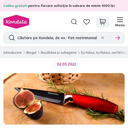
Cadou gratuit
pentru fiecare achiziție în valoare de minim 1000 lei.
4,7
31.285
recenzii de produs verificate
Meniu
Introducere
Blogul
Bucătărie și sufragerie
Eu feliez, tu feliezi, noi feli
02.05.2022