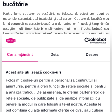
bucătărie
Pentru lama cuțitelor de bucătărie se folosesc de obicei trei tipuri de
materiale: ceramică, oțel inoxidabil și oțel carbon. Cuțitele de bucătărie cu
lamă ceramică se caracterizează prin duritatea lor, în același timp rămân
ascuțite mult timp, taie bine alimentele mai moi - fructe, brânză sau
legume. Cu toate acestea, pot apărea probleme cu materii prime mai dure
fiindcă lamele ceramice sunt predispuse la rupere.
Care este diferența dintre oțelul inoxidabil și oțelul carbon la cuțitele de
bucătărie? Oțelul carbon poate fi ascuțit mai bine și în același timp mai
Consimțământ
Detalii
Despre
ușor, dar în același timp se tocește mai repede. Prin urmare, este mai
dificil de întreținut și coroziunea este, de asemenea, posibilă.
Cel mai potrivit material pentru cuțitele de bucătărie de uz casnic pare a
Acest site utilizează cookie-uri
fi un clasic dovedit: oțelul inoxidabil. Material cu întreținere redusă, ușor
de șlefuit acasă, rezistent la coroziune și deteriorare. Este suficient de
Folosim cookie-uri pentru a personaliza conținutul și
flexibil, iar atunci când dai peste un os atunci când tai carnea, sigur nu se
anunțurile, pentru a oferi funcții de rețele sociale și pentru
strică.
a analiza traficul. De asemenea, le oferim partenerilor de
rețele sociale, de publicitate și de analize informații cu
privire la modul în care folosiți site-ul nostru. Aceștia le
pot combina cu alte informații oferite de dvs. sau culese